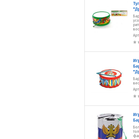
Ту
"Д
Ба
ус
рит
во
Ар
Иг
Ба
"Д
Бар
вес
Ар
Иг
Ба
Бо
тол
фа