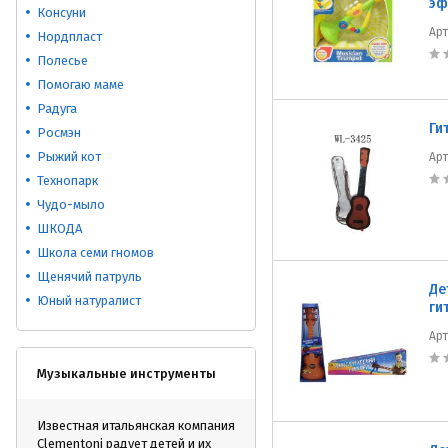
эф
Консуни
Ар
Нордпласт
Полесье
Помогаю маме
Радуга
Ги
Росмэн
Рыжий кот
Ар
Технопарк
Чудо-мыло
ШКОДА
Школа семи гномов
Щенячий патруль
Де
Юный натуралист
ги
Ар
Музыкальные инструменты
Известная итальянская компания
Clementoni радует детей и их