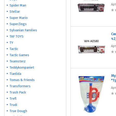
Ар
Spider Man
Stellar
Super Mario
SuperZings
Sylvanian Families
Си
TAF TOYS
42
TY
Ар
Tactic
Tactic Games
Teamsterz
Teddykompaniet
Tianlida
Му
Tomas & Friends
"Т
Transformers
Ар
Trash Pack
Trefl
Trudi
True Dough