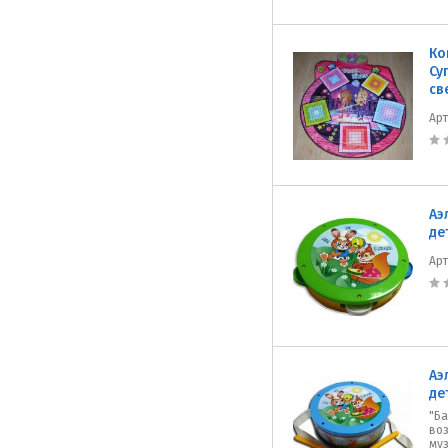
Ко
Су
св
Ар
Аэ
де
Ар
Аэ
де
"Ба
во
муз