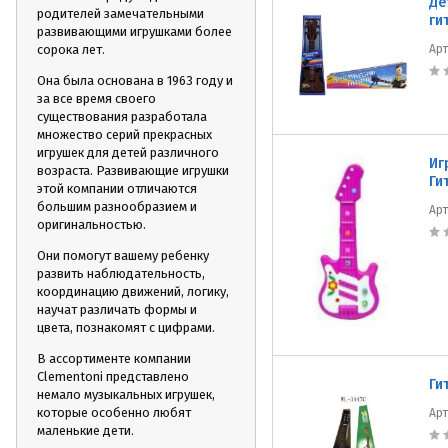
Де
родителей замечательными
ги
развивающими игрушками более
сорока лет.
Ар
Она была основана в 1963 году и
за все время своего
существования разработала
множество серий прекрасных
игрушек для детей различного
Иг
возраста. Развивающие игрушки
Ги
этой компании отличаются
большим разнообразием и
Ар
оригинальностью.
Они помогут вашему ребенку
развить наблюдательность,
координацию движений, логику,
научат различать формы и
цвета, познакомят с цифрами.
В ассортименте компании
Clementoni представлено
Ги
немало музыкальных игрушек,
которые особенно любят
Ар
маленькие дети.