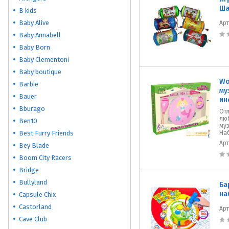
Ша
B kids
Baby Alive
Ар
Baby Annabell
Baby Born
Baby Clementoni
Baby boutique
Wo
Barbie
му
Bauer
ин
Bburago
От
лю
Ben10
му
Best Furry Friends
Наб
Ар
Bey Blade
Boom City Racers
Bridge
Bullyland
Ба
на
Capsule Chix
Castorland
Ар
Cave Club