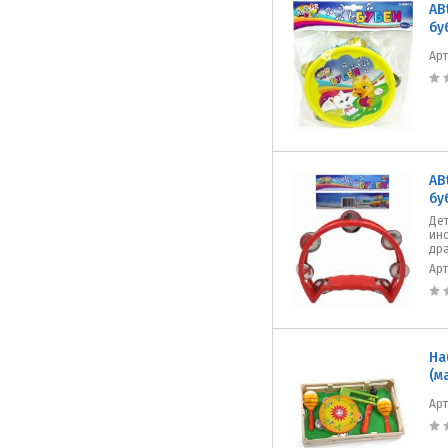
AB
бу
Ар
AB
бу
Де
инс
др
Ар
На
(м
Ар