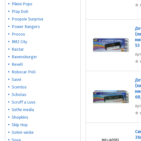
Pikmi Pops
Play Doh
Poopsie Surprise
Power Rangers
Де
(п
Procos
ми
RMZ City
53
Rastar
Ар
Ravensburger
Revell
Robocar Poli
Savvi
Де
(п
Scentos
ми
Scholas
68
Scruff a Luvs
Ар
Selfie media
Shopkins
Skip Hop
Си
Sohni-wicke
36
Soya