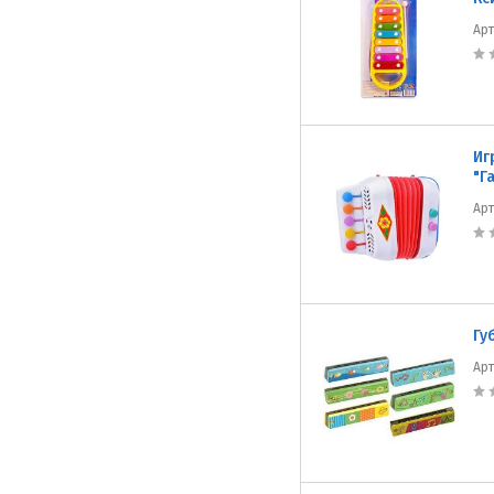
Ар
Иг
"Г
Ар
Гу
Ар