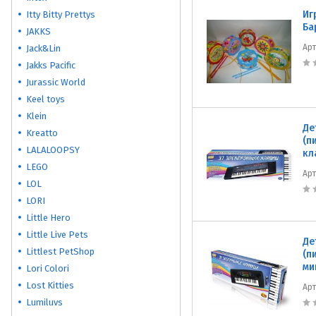
Иг
Itty Bitty Prettys
Ба
JAKKS
Ар
Jack&Lin
Jakks Pacific
Jurassic World
Keel toys
Klein
Де
Kreatto
(п
LALALOOPSY
кл
LEGO
Ар
LOL
LORI
Little Hero
Little Live Pets
Де
Littlest PetShop
(п
ми
Lori Colori
Lost Kitties
Ар
Lumiluvs