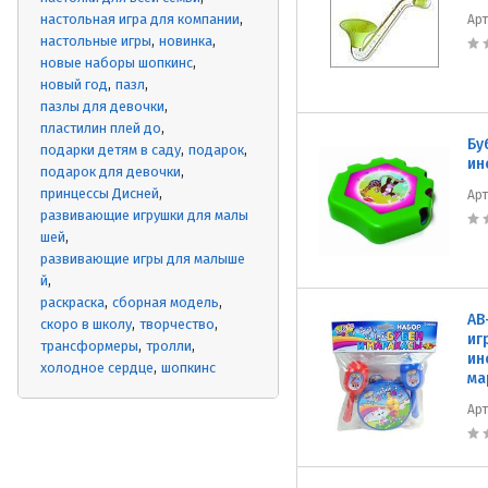
настольная игра для компании
Ар
настольные игры
новинка
новые наборы шопкинс
новый год
пазл
пазлы для девочки
пластилин плей до
Бу
подарки детям в саду
подарок
ин
подарок для девочки
принцессы Дисней
Ар
развивающие игрушки для малы
шей
развивающие игры для малыше
й
раскраска
сборная модель
AB
скоро в школу
творчество
иг
трансформеры
тролли
ин
холодное сердце
шопкинс
ма
Ар