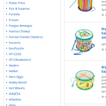
му
Fisher Price
юн
Fizz N Surprise
Ар
Fortnite
Frozen
Fungus Amungus
Иг
Funrise (Tonka)
Ба
Furreal Friends (Hasbro)
ап
Furzerts
Ар
GeoPuzzle
HTI (JCB)
HTI (Roadsterz)
Hasbro
Иг
Hatber
Ба
Hero Eggs
​Де
раз
Hobby World
ри
дв
Hot Wheels
Ар
IGRAČEK
Infantino
Intex