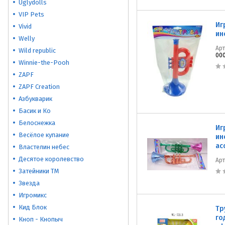
Uglydolls
VIP Pets
Иг
Vivid
ин
Welly
Ар
Wild republic
000
Winnie-the-Pooh
ZAPF
ZAPF Creation
Азбукварик
Басик и Ко
Белоснежка
Иг
Весёлое купание
ин
ас
Властелин небес
Десятое королевство
Ар
Затейники ТМ
Звезда
Игромикс
Кид Блок
Тр
го
Кноп - Кнопыч