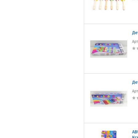
Де
Ар
Де
Ар
AB
Кс