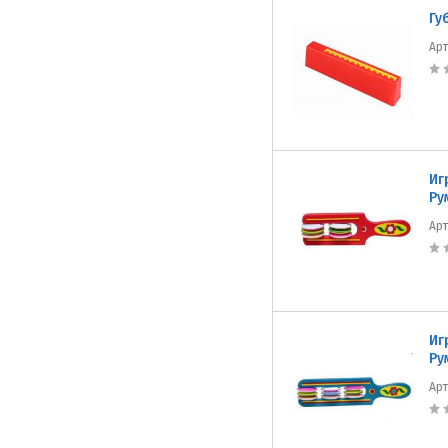
Гу
Ар
Иг
Ру
Ар
Иг
Ру
Ар