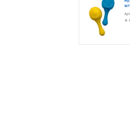
му
шт
Ар