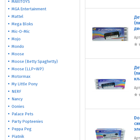
MAXITOYS
MGA Entertainment
Mattel
Де
(п
Mega Bloks
ди
Mic-O-Mic
Ар
Mojo
Mondo
Moose
Moose (Betty Spaghetty)
Де
Moose (LLP+WP)
(п
Motormax
кл
My Little Pony
Ар
NERF
Nancy
Oonies
Palace Pets
Do
Party Popteenies
си
Peppa Peg
эл
Piatnik
Ар