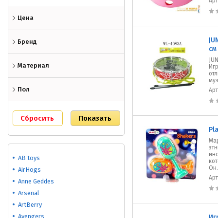
Ар
Цена
JU
Бренд
см
JUN
Материал
Иг
от
муз
Пол
Ар
Pl
Ма
эт
инс
AB toys
кот
Он.
AirHogs
Ар
Anne Geddes
Arsenal
ArtBerry
Avengers
Иг