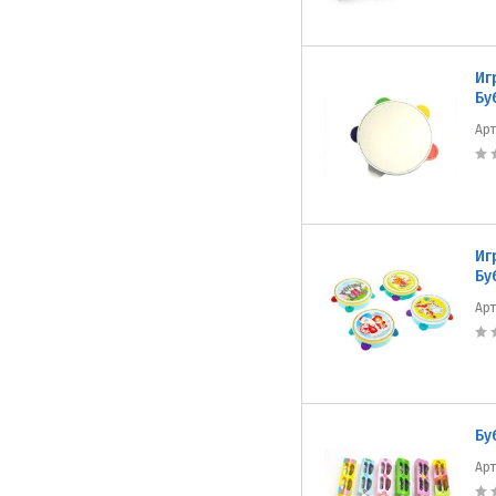
Иг
Бу
Ар
Иг
Бу
Ар
Бу
Ар