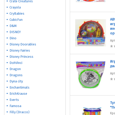
Crate Creatures
Crayola
CryBabies
AB
CubicFun
иг
D&M
ин
DISNEY
ор
Dino
Ар
Disney Doorables
Disney Fairies
Disney Princess
Иг
DohVinci
ди
Dragon
Ар
Dragons
Dyna city
Enchantimals
ErichKrause
Everts
Ту
Famosa
"П
Filly (Dracco)
Кр