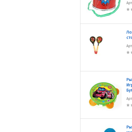
Ар
Ло
ст
Ар
Ры
Иг
Бу
Ар
Ры