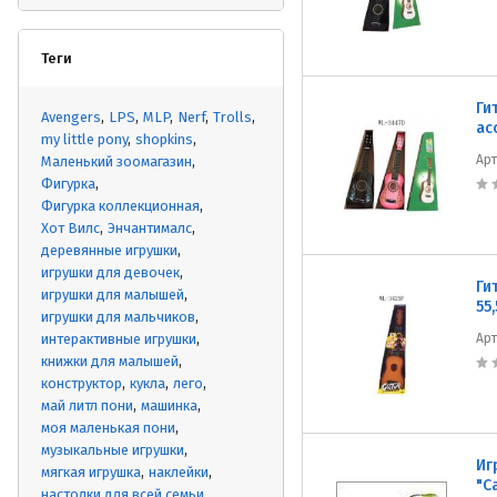
Теги
Ги
Avengers
LPS
MLP
Nerf
Trolls
ас
my little pony
shopkins
Ар
Маленький зоомагазин
Фигурка
Фигурка коллекционная
Хот Вилс
Энчантималс
деревянные игрушки
игрушки для девочек
Ги
игрушки для малышей
55
игрушки для мальчиков
интерактивные игрушки
Ар
книжки для малышей
конструктор
кукла
лего
май литл пони
машинка
моя маленькая пони
музыкальные игрушки
Иг
мягкая игрушка
наклейки
"С
настолки для всей семьи