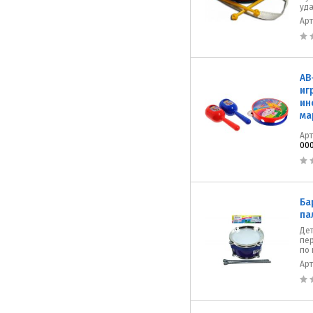
уд
Ар
AB
иг
ин
ма
Ар
000
Ба
па
Дет
пе
по 
Ар