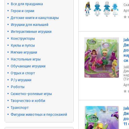
Все для праздника
Ск
Герои и серии
Ар
Детские книги и канцтовары
Игрушки для малышей
Интерактивные игрушки
Конструкторы
Ja
Ди
Куклы и пупсы
до
Мягкие игрушки
на
Настольные игры
см
Обучающие игрушки
Jak
Ди
Отдых и спорт
нар
(Tin
Р/у игрушки
Ар
Роботы
Сюжетно-ролевые игры
Творчество и хобби
Транспорт
Ja
Ди
Фигурки животных и персонажей
до
11