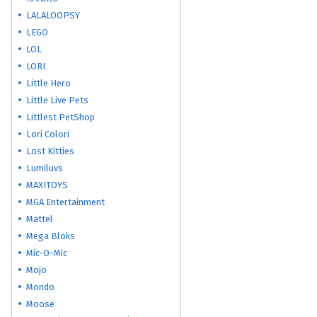
LALALOOPSY
LEGO
LOL
LORI
Little Hero
Little Live Pets
Littlest PetShop
Lori Colori
Lost Kitties
Lumiluvs
MAXITOYS
MGA Entertainment
Mattel
Mega Bloks
Mic-O-Mic
Mojo
Mondo
Moose