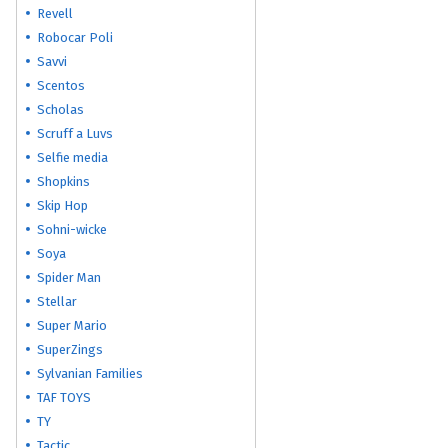
Revell
Robocar Poli
Savvi
Scentos
Scholas
Scruff a Luvs
Selfie media
Shopkins
Skip Hop
Sohni-wicke
Soya
Spider Man
Stellar
Super Mario
SuperZings
Sylvanian Families
TAF TOYS
TY
Tactic