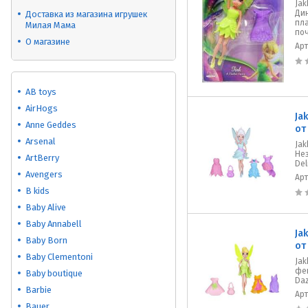
Jak
Ди
Доставка из магазина игрушек
пла
Милая Мама
поч
О магазине
Ар
AB toys
AirHogs
Ja
Anne Geddes
от
Arsenal
Jak
Нез
ArtBerry
Del
Avengers
Ар
B kids
Baby Alive
Baby Annabell
Ja
Baby Born
от
Baby Clementoni
Jak
феи
Baby boutique
Daz
Barbie
Ар
Bauer