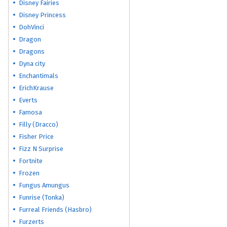
Disney Fairies
Disney Princess
DohVinci
Dragon
Dragons
Dyna city
Enchantimals
ErichKrause
Everts
Famosa
Filly (Dracco)
Fisher Price
Fizz N Surprise
Fortnite
Frozen
Fungus Amungus
Funrise (Tonka)
Furreal Friends (Hasbro)
Furzerts