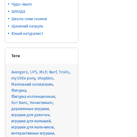
Чудо-мыло
ШКОДА
Школа семи гномов
Щенячий патруль
Юный натуралист
Теги
Avengers
LPS
MLP
Nerf
Trolls
my little pony
shopkins
Маленький зоомагазин
Фигурка
Фигурка коллекционная
Хот Вилс
Энчантималс
деревянные игрушки
игрушки для девочек
игрушки для малышей
игрушки для мальчиков
интерактивные игрушки