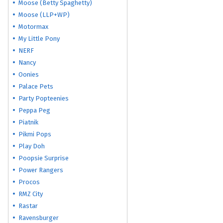
Moose (Betty Spaghetty)
Moose (LLP+WP)
Motormax
My Little Pony
NERF
Nancy
Oonies
Palace Pets
Party Popteenies
Peppa Peg
Piatnik
Pikmi Pops
Play Doh
Poopsie Surprise
Power Rangers
Procos
RMZ City
Rastar
Ravensburger