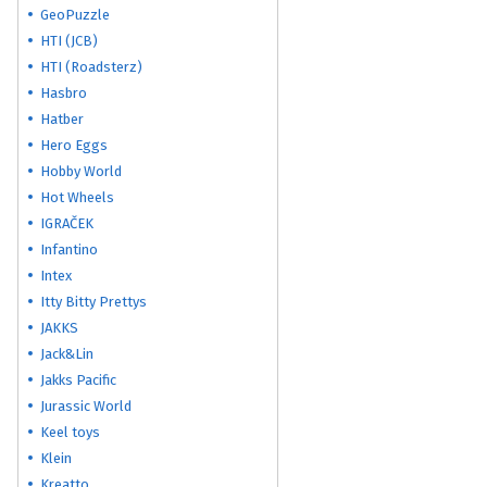
GeoPuzzle
HTI (JCB)
HTI (Roadsterz)
Hasbro
Hatber
Hero Eggs
Hobby World
Hot Wheels
IGRAČEK
Infantino
Intex
Itty Bitty Prettys
JAKKS
Jack&Lin
Jakks Pacific
Jurassic World
Keel toys
Klein
Kreatto