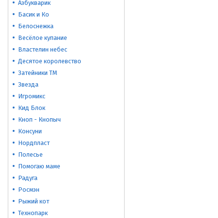
Азбукварик
Басик и Ко
Белоснежка
Весёлое купание
Властелин небес
Десятое королевство
Затейники ТМ
Звезда
Игромикс
Кид Блок
Кноп - Кнопыч
Консуни
Нордпласт
Полесье
Помогаю маме
Радуга
Росмэн
Рыжий кот
Технопарк