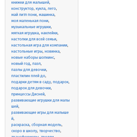
книжки для малышей
конструктор
кукла
лего
май литл пони
машинка
моя маленькая пони
музыкальные игрушки
мягкая игрушка
наклейки
настолки для всей семьи
настольная игра для компании
настольные игры
новинка
новые наборы шопкинс
новый год
пазл
пазлы для девочки
пластилин плей до
подарки детям в саду
подарок
подарок для девочки
принцессы Дисней
развивающие игрушки для малы
шей
развивающие игры для малыше
й
раскраска
сборная модель
скоро в школу
творчество
трансформеры
тролли