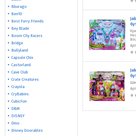
Bburago
Ben10
Ja
Best Furry Friends
бу
Bey Blade
Кр
Нез
Boom City Racers
Bou
Bridge
Ар
Bullyland
Capsule Chix
Castorland
Ja
Cave Club
бу
Crate Creatures
Ши
Crayola
Ар
CryBabies
CubicFun
D&M
DISNEY
Dino
Disney Doorables