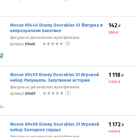
142
Moose 69440 Disney Doorables S1 Фигурка в
₽
непрозрачном пакетике
250
₽
фигурки из диснеевских мультфильмов
0
Артикул
69440
1 118
Moose 69409 Disney Doorables S1 Игровой
₽
набор Рапунцель: Запутанная история
1 976
₽
фигурки из диснеевских мультфильмов
0
Артикул
69409
1 172
Moose 69408 Disney Doorables S1 Игровой
₽
набор Холодное сердце
1 976
₽
фигурки из диснеевских мультфильмов