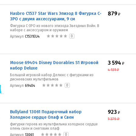
879
Hasbro C1537 Star Wars Эпизод 8 Фигурка C-
₽
3PO с двумя аксессуарами, 9 см
Фигурка C-3PO из нового эпизода Звездных Войн. В
наборе с аксессуаром и оружием
0
Артикул
C1531EU4
3 594
Moose 69404 Disney Doorables S1 Игровой
₽
набор Deluxe
4 131
₽
Большой игровой набор Делюкс с фигурками из
диснеевских мультфильмов
0
Артикул
69404
923
Bullyland 13061 Подарочный набор
₽
Холодное сердце Олаф и Свен
1 379
₽
фигурки героев из мультфильма холодное сердце
олень свен и снеговик олаф
0
Артикул
13061