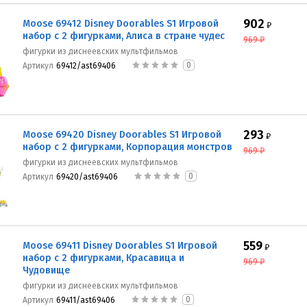
902
Moose 69412 Disney Doorables S1 Игровой
₽
набор с 2 фигурками, Алиса в стране чудес
969
₽
фигурки из диснеевских мультфильмов
0
Артикул
69412/ast69406
293
Moose 69420 Disney Doorables S1 Игровой
₽
набор с 2 фигурками, Корпорация монстров
969
₽
фигурки из диснеевских мультфильмов
0
Артикул
69420/ast69406
559
Moose 69411 Disney Doorables S1 Игровой
₽
набор с 2 фигурками, Красавица и
969
₽
Чудовище
фигурки из диснеевских мультфильмов
0
Артикул
69411/ast69406