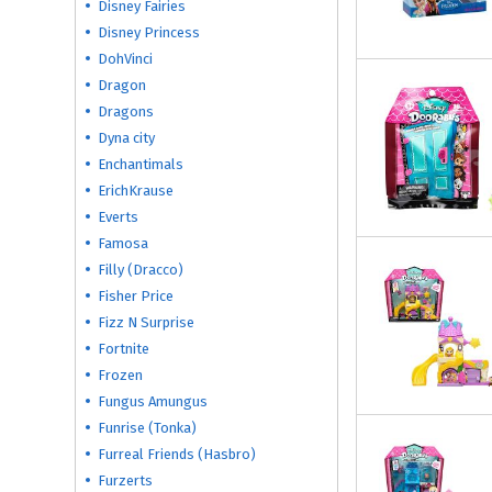
Disney Fairies
Disney Princess
DohVinci
Dragon
Dragons
Dyna city
Enchantimals
ErichKrause
Everts
Famosa
Filly (Dracco)
Fisher Price
Fizz N Surprise
Fortnite
Frozen
Fungus Amungus
Funrise (Tonka)
Furreal Friends (Hasbro)
Furzerts