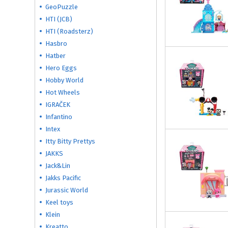
GeoPuzzle
HTI (JCB)
HTI (Roadsterz)
Hasbro
Hatber
Hero Eggs
Hobby World
Hot Wheels
IGRAČEK
Infantino
Intex
Itty Bitty Prettys
JAKKS
Jack&Lin
Jakks Pacific
Jurassic World
Keel toys
Klein
Kreatto