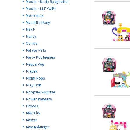
Moose (Betty Spaghetty)
Moose (LLP+WP)
Motormax
My Little Pony
NERF
Nancy
Oonies
Palace Pets
Party Popteenies
Peppa Peg
Piatnik
Pikmi Pops
Play Doh
Poopsie Surprise
Power Rangers
Procos
RMZ City
Rastar
Ravensburger