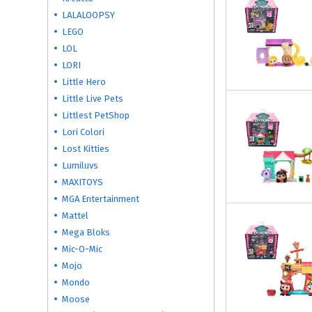
LALALOOPSY
LEGO
LOL
LORI
Little Hero
Little Live Pets
Littlest PetShop
Lori Colori
Lost Kitties
Lumiluvs
MAXITOYS
MGA Entertainment
Mattel
Mega Bloks
Mic-O-Mic
Mojo
Mondo
Moose