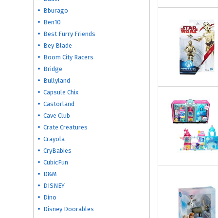
Bburago
Ben10
Best Furry Friends
Bey Blade
Boom City Racers
Bridge
Bullyland
Capsule Chix
Castorland
Cave Club
Crate Creatures
Crayola
CryBabies
CubicFun
D&M
DISNEY
Dino
Disney Doorables