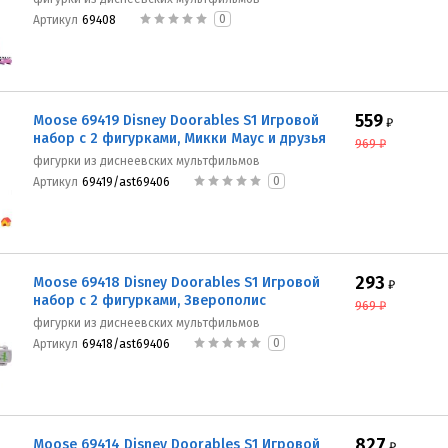
0
Артикул
69408
559
Moose 69419 Disney Doorables S1 Игровой
₽
набор с 2 фигурками, Микки Маус и друзья
969
₽
фигурки из диснеевских мультфильмов
0
Артикул
69419/ast69406
293
Moose 69418 Disney Doorables S1 Игровой
₽
набор с 2 фигурками, Зверополис
969
₽
фигурки из диснеевских мультфильмов
0
Артикул
69418/ast69406
827
Moose 69414 Disney Doorables S1 Игровой
₽