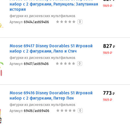
набор с 2 фигурками, Рапунцель: Запутанная
969
₽
история
фигурки из диснеевских мультфильмов
0
Артикул
69414/ast69406
827
Moose 69417 Disney Doorables S1 Игровой
₽
набор с 2 фигурками, Лило и Стич
969
₽
фигурки из диснеевских мультфильмов
0
Артикул
69417/ast69406
773
Moose 69416 Disney Doorables S1 Игровой
₽
набор с 2 фигурками, Питер Пен
969
₽
фигурки из диснеевских мультфильмов
0
Артикул
69416/ast69406