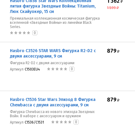
1 362
Hasbro C1858 Star Wars Коллекционная
₽
литая фигурка Звездные Войны: Titanium,
1 599
₽
Люк Скайуокер, 15 см
Премиальная коллекционная космическая фигурка
вселенной «Звездные Войны» из линейки Black
Series.
0
879
Hasbro C3526 STAR WARS Фигурка R2-D2 с
₽
двумя аксессуарами, 9 см
Фигурка R2-D2 с двумя аксессуарами
0
Артикул
C1503EU4
879
Hasbro C1536 Star Wars Эпизод 8 Фигурка
₽
Chewbacca с двумя аксессуарами, 9 см
Фигурка Chewbacca из нового эпизода Звездных
Войн. В наборе с аксессуаром и оружием
0
Артикул
C1536/C1531