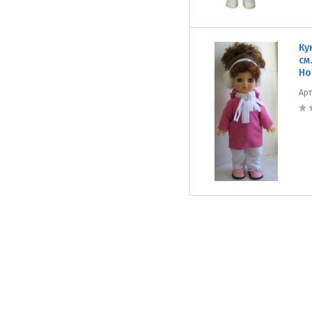
Ку
см
Но
Ар