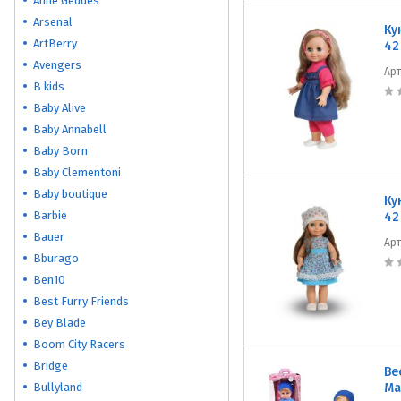
Anne Geddes
Arsenal
Ку
ArtBerry
42
Avengers
Ар
B kids
Baby Alive
Baby Annabell
Baby Born
Baby Clementoni
Baby boutique
Ку
Barbie
42
Bauer
Ар
Bburago
Ben10
Best Furry Friends
Bey Blade
Boom City Racers
Bridge
Ве
Bullyland
Ма