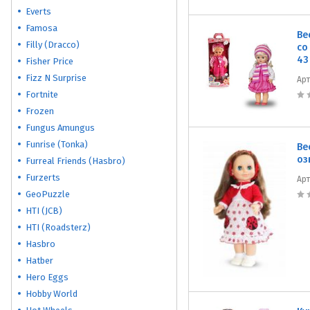
Everts
Famosa
Ве
Filly (Dracco)
со
43
Fisher Price
Fizz N Surprise
Ар
Fortnite
Frozen
Fungus Amungus
Funrise (Tonka)
Ве
оз
Furreal Friends (Hasbro)
Furzerts
Ар
GeoPuzzle
HTI (JCB)
HTI (Roadsterz)
Hasbro
Hatber
Hero Eggs
Hobby World