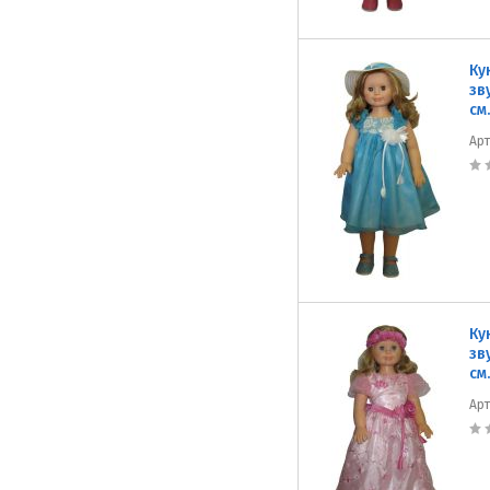
Ку
зв
см.
Ар
Ку
зв
см.
Ар