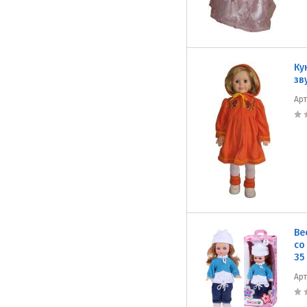
Ку
зв
Ар
Ве
со
35
Ар