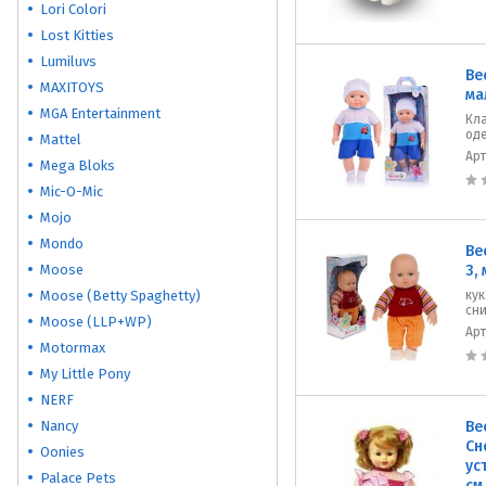
Lori Colori
Lost Kitties
Lumiluvs
Ве
MAXITOYS
ма
MGA Entertainment
Кл
од
Mattel
Ар
Mega Bloks
Mic-O-Mic
Mojo
Mondo
Ве
Moose
3,
Moose (Betty Spaghetty)
ку
сн
Moose (LLP+WP)
Ар
Motormax
My Little Pony
NERF
Nancy
Ве
Сн
Oonies
ус
Palace Pets
см