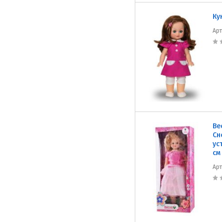
Ку
Ар
Ве
Сн
ус
см
Ар