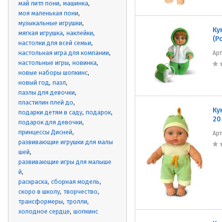
май литл пони
машинка
моя маленькая пони
музыкальные игрушки
Ку
мягкая игрушка
наклейки
(Р
настолки для всей семьи
настольная игра для компании
Ар
настольные игры
новинка
новые наборы шопкинс
новый год
пазл
пазлы для девочки
пластилин плей до
Ку
подарки детям в саду
подарок
20
подарок для девочки
принцессы Дисней
Ар
развивающие игрушки для малы
шей
развивающие игры для малыше
й
раскраска
сборная модель
скоро в школу
творчество
трансформеры
тролли
холодное сердце
шопкинс