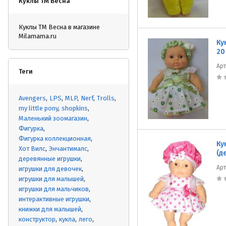
Куклы ТМ Весна
Куклы ТМ Весна в магазине
Milamama.ru
Ку
20
Ар
Теги
Avengers
LPS
MLP
Nerf
Trolls
my little pony
shopkins
Маленький зоомагазин
Фигурка
Фигурка коллекционная
Ку
Хот Вилс
Энчантималс
(д
деревянные игрушки
Ар
игрушки для девочек
игрушки для малышей
игрушки для мальчиков
интерактивные игрушки
книжки для малышей
конструктор
кукла
лего