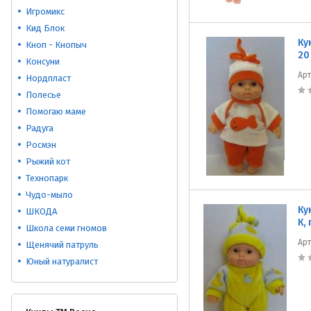
Игромикс
Кид Блок
Ку
Кноп - Кнопыч
20
Консуни
Ар
Нордпласт
Полесье
Помогаю маме
Радуга
Росмэн
Рыжий кот
Технопарк
Чудо-мыло
Ку
ШКОДА
К,
Школа семи гномов
Ар
Щенячий патруль
Юный натуралист