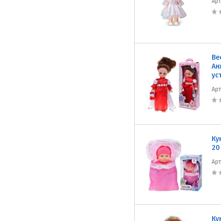
Ар
Ве
Ан
ус
Ар
Ку
20
Ар
Ку