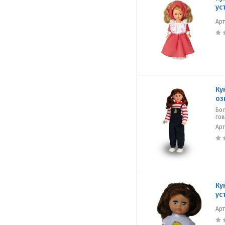
ус
Ар
Ку
оз
Бо
го
Ар
Ку
ус
Ар