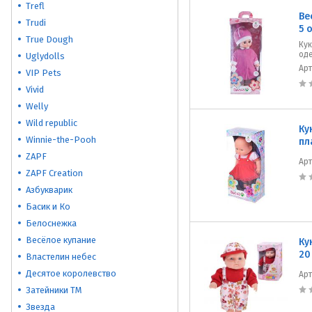
Trefl
Ве
Trudi
5 
True Dough
Ку
оде
Uglydolls
Ар
VIP Pets
Vivid
Welly
Wild republic
Ку
Winnie-the-Pooh
пл
ZAPF
Ар
ZAPF Creation
Азбукварик
Басик и Ко
Белоснежка
Весёлое купание
Ку
20
Властелин небес
Десятое королевство
Ар
Затейники ТМ
Звезда