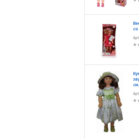
Ве
со
Ар
Ку
зв
см.
Ар