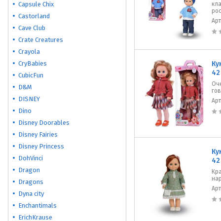
Capsule Chix
кла
ро
Castorland
Ар
Cave Club
Crate Creatures
Crayola
CryBabies
Ку
42
CubicFun
Оче
D&M
го
DISNEY
Ар
Dino
Disney Doorables
Disney Fairies
Disney Princess
Ку
DohVinci
42
Dragon
Кра
на
Dragons
Ар
Dyna city
Enchantimals
ErichKrause