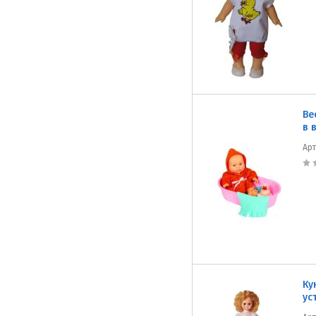
Ве
в 
Ар
Ку
ус