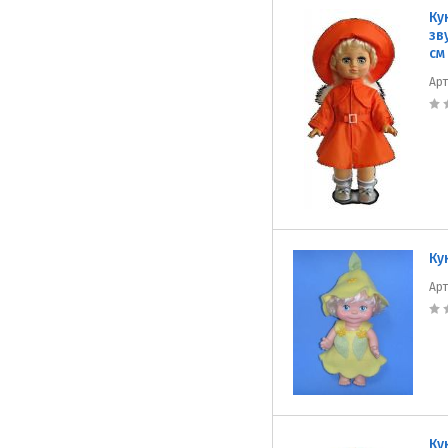
Ку
зв
см
Ар
Ку
Ар
Ку