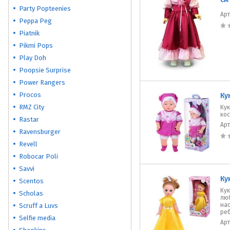
Party Popteenies
Ар
Peppa Peg
Piatnik
Pikmi Pops
Play Doh
Poopsie Surprise
Power Rangers
Procos
Ку
RMZ City
Кук
кос
Rastar
Ар
Ravensburger
Revell
Robocar Poli
Savvi
Ку
Scentos
Кук
Scholas
люб
на
Scruff a Luvs
ре
Selfie media
Ар