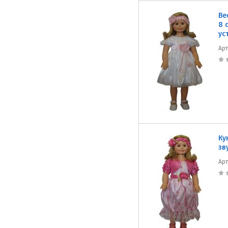
Ве
8 
ус
Ар
Ку
зв
Ар