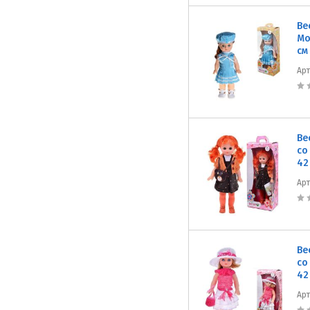
Ве
Мо
см
Ар
Ве
со
42
Ар
Ве
со
42
Ар