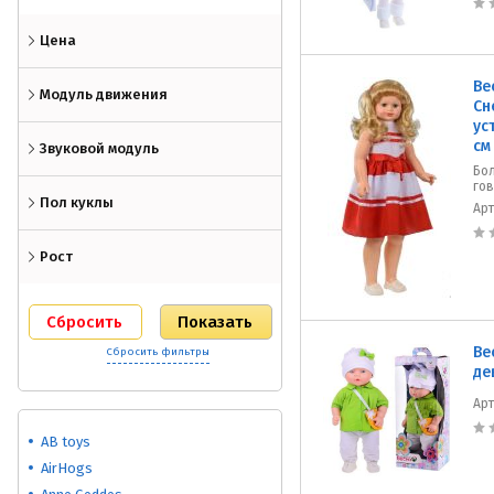
Цена
Ве
Модуль движения
Сн
ус
см
Звуковой модуль
Бол
го
Пол куклы
Ар
Рост
Ве
Сбросить фильтры
де
Ар
AB toys
AirHogs