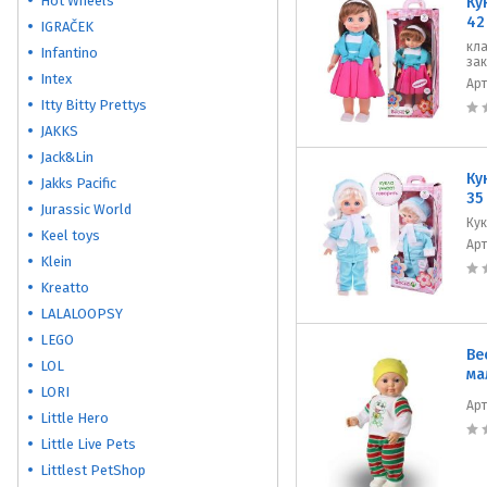
Hot Wheels
Ку
42
IGRAČEK
кла
Infantino
зак
Intex
Ар
Itty Bitty Prettys
JAKKS
Jack&Lin
Ку
Jakks Pacific
35
Jurassic World
Ку
Keel toys
Ар
Klein
Kreatto
LALALOOPSY
LEGO
Ве
LOL
ма
LORI
Ар
Little Hero
Little Live Pets
Littlest PetShop