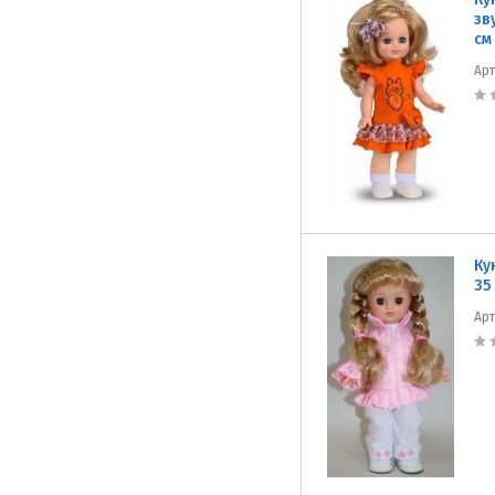
зв
см
Ар
Ку
35
Ар