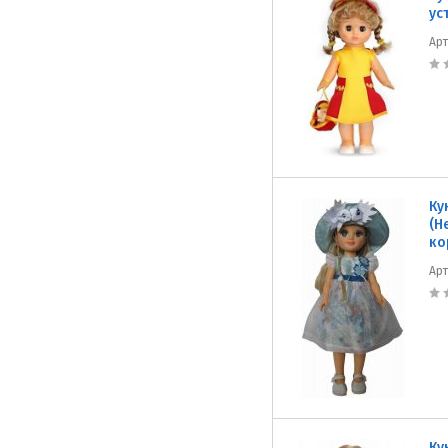
ус
Ар
Ку
(Н
ко
Ар
Ку