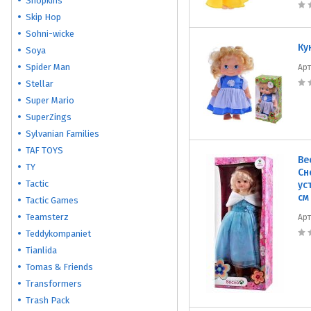
Shopkins
Skip Hop
Sohni-wicke
Ку
Soya
Spider Man
Ар
Stellar
Super Mario
SuperZings
Sylvanian Families
TAF TOYS
Ве
TY
Сн
Tactic
ус
см
Tactic Games
Teamsterz
Ар
Teddykompaniet
Tianlida
Tomas & Friends
Transformers
Trash Pack