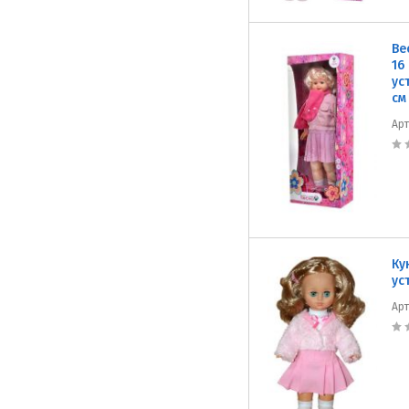
Ве
16
ус
см
Ар
Ку
ус
Ар