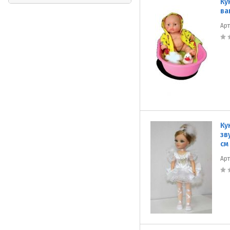
Ку
ва
Ар
Ку
зв
см
Ар