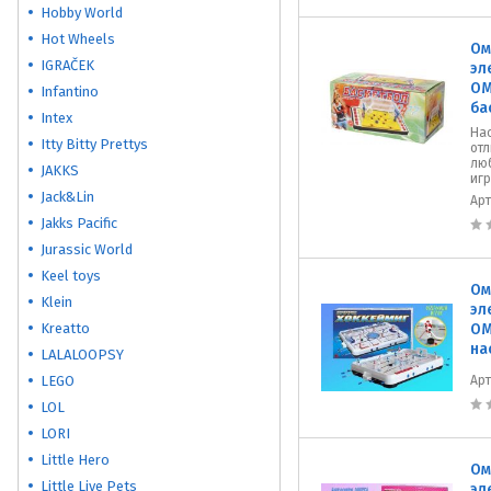
Hobby World
Hot Wheels
Ом
IGRAČEK
эл
ОМ
Infantino
ба
Intex
На
Itty Bitty Prettys
отл
лю
JAKKS
игр
Jack&Lin
Ар
Jakks Pacific
Jurassic World
Keel toys
Ом
Klein
эл
Kreatto
ОМ
на
LALALOOPSY
LEGO
Ар
LOL
LORI
Little Hero
Ом
Little Live Pets
эл