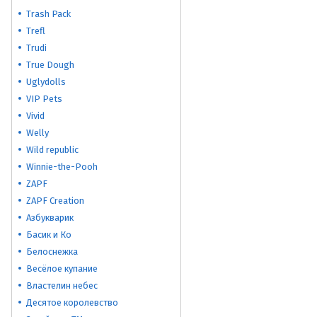
Trash Pack
Trefl
Trudi
True Dough
Uglydolls
VIP Pets
Vivid
Welly
Wild republic
Winnie-the-Pooh
ZAPF
ZAPF Creation
Азбукварик
Басик и Ко
Белоснежка
Весёлое купание
Властелин небес
Десятое королевство