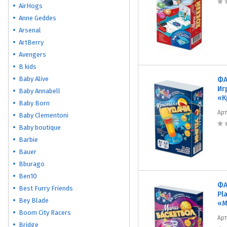
AirHogs
Anne Geddes
Arsenal
ArtBerry
Avengers
B kids
Baby Alive
ФА
Иг
Baby Annabell
«К
Baby Born
Ар
Baby Clementoni
Baby boutique
Barbie
Bauer
Bburago
Ben10
ФА
Best Furry Friends
Рl
Bey Blade
«М
Boom City Racers
Ар
Bridge