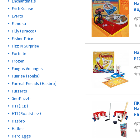
Enchantimals
На
ErichKrause
во
Everts
Ар
Famosa
Filly (Dracco)
Fisher Price
Fizz N Surprise
Ha
Fortnite
иг
Frozen
Ар
Fungus Amungus
Funrise (Tonka)
Furreal Friends (Hasbro)
Furzerts
GeoPuzzle
ПК
HTI (JCB)
На
HTI (Roadsterz)
на
Hasbro
Ар
Hatber
Hero Eggs