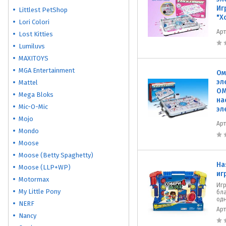
Иг
Littlest PetShop
"Х
Lori Colori
Ар
Lost Kitties
Lumiluvs
MAXITOYS
MGA Entertainment
Ом
эл
Mattel
ОМ
Mega Bloks
на
Mic-O-Mic
эл
Mojo
Ар
Mondo
Moose
Moose (Betty Spaghetty)
Ha
Moose (LLP+WP)
иг
Motormax
Игр
My Little Pony
бл
од
NERF
Ар
Nancy