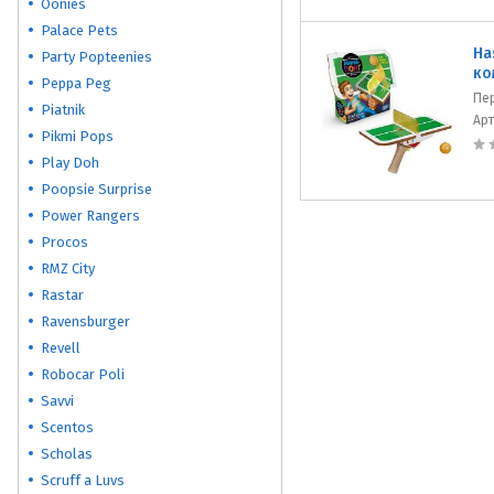
Oonies
Palace Pets
Ha
Party Popteenies
ко
Peppa Peg
Пе
Piatnik
Ар
Pikmi Pops
Play Doh
Poopsie Surprise
Power Rangers
Procos
RMZ City
Rastar
Ravensburger
Revell
Robocar Poli
Savvi
Scentos
Scholas
Scruff a Luvs