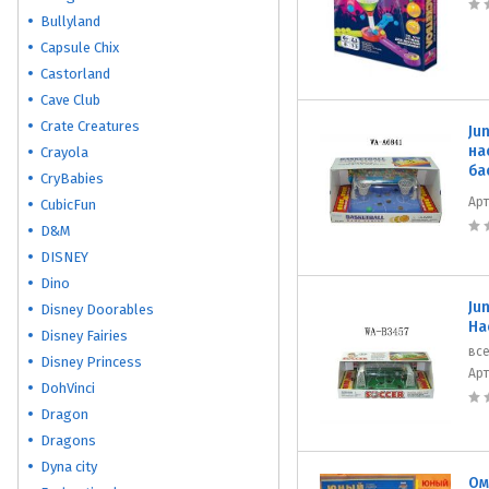
Bullyland
Capsule Chix
Castorland
Cave Club
Crate Creatures
Ju
на
Crayola
ба
CryBabies
Ар
CubicFun
D&M
DISNEY
Dino
Ju
Disney Doorables
На
Disney Fairies
все
Disney Princess
Ар
DohVinci
Dragon
Dragons
Dyna city
Ом