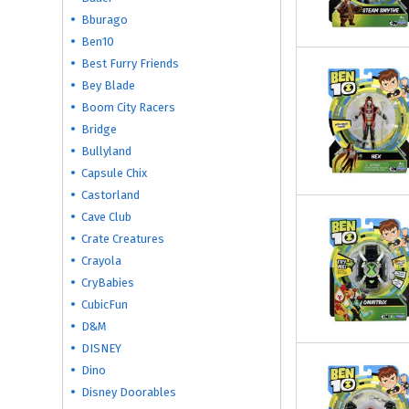
Bburago
Ben10
Best Furry Friends
Bey Blade
Boom City Racers
Bridge
Bullyland
Capsule Chix
Castorland
Cave Club
Crate Creatures
Crayola
CryBabies
CubicFun
D&M
DISNEY
Dino
Disney Doorables