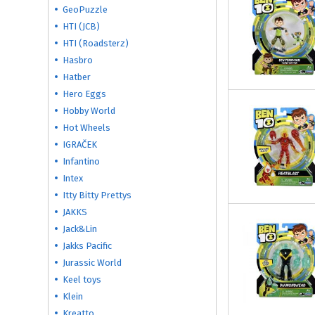
GeoPuzzle
HTI (JCB)
HTI (Roadsterz)
Hasbro
Hatber
Hero Eggs
Hobby World
Hot Wheels
IGRAČEK
Infantino
Intex
Itty Bitty Prettys
JAKKS
Jack&Lin
Jakks Pacific
Jurassic World
Keel toys
Klein
Kreatto