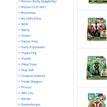
Moose (Betty Spaghetty)
Moose (LLP+WP)
Motormax
My Little Pony
NERF
Nancy
Oonies
Palace Pets
Party Popteenies
Peppa Peg
Piatnik
Pikmi Pops
Play Doh
Poopsie Surprise
Power Rangers
Procos
RMZ City
Rastar
Ravensburger