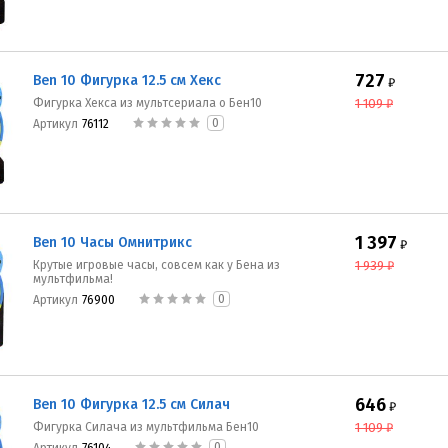
727
Ben 10 Фигурка 12.5 см Хекс
₽
Фигурка Хекса из мультсериала о Бен10
1 109
₽
0
Артикул
76112
1 397
Ben 10 Часы Омнитрикс
₽
Крутые игровые часы, совсем как у Бена из
1 939
₽
мультфильма!
0
Артикул
76900
646
Ben 10 Фигурка 12.5 см Силач
₽
Фигурка Силача из мультфильма Бен10
1 109
₽
0