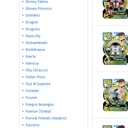
Disney Fairies
Disney Princess
DohVinci
Dragon
Dragons
Dyna city
Enchantimals
ErichKrause
Everts
Famosa
Filly (Dracco)
Fisher Price
Fizz N Surprise
Fortnite
Frozen
Fungus Amungus
Funrise (Tonka)
Furreal Friends (Hasbro)
Furzerts