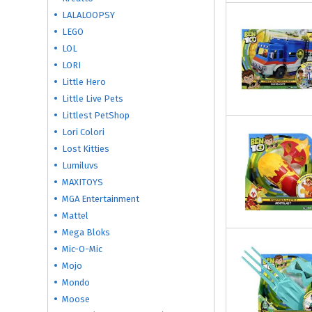
LALALOOPSY
LEGO
LOL
LORI
Little Hero
Little Live Pets
Littlest PetShop
Lori Colori
Lost Kitties
Lumiluvs
MAXITOYS
MGA Entertainment
Mattel
Mega Bloks
Mic-O-Mic
Mojo
Mondo
Moose