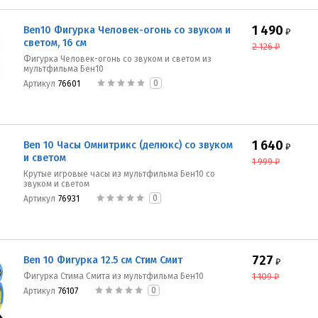
1 490
Ben10 Фигурка Человек-огонь со звуком и
₽
светом, 16 см
2 126
₽
Фигурка Человек-огонь со звуком и светом из
мультфильма Бен10
0
Артикул
76601
1 640
Ben 10 Часы Омнитрикс (делюкс) со звуком
₽
и светом
1 999
₽
Крутые игровые часы из мультфильма Бен10 со
звуком и светом
0
Артикул
76931
727
Ben 10 Фигурка 12.5 см Стим Смит
₽
Фигурка Стима Смита из мультфильма Бен10
1 109
₽
0
Артикул
76107