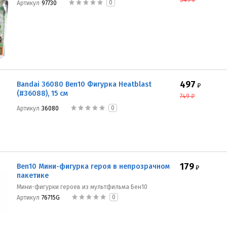
0
Артикул
97730
497
Bandai 36080 Ben10 Фигурка Heatblast
₽
(#36088), 15 см
749
₽
0
Артикул
36080
179
Ben10 Мини-фигурка героя в непрозрачном
₽
пакетике
Мини-фигурки героев из мультфильма Бен10
0
Артикул
76715G