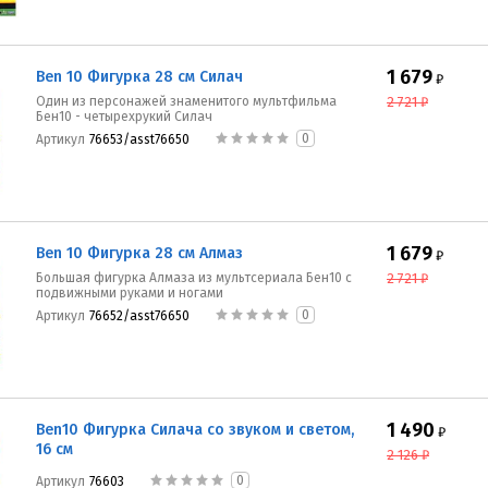
1 679
Ben 10 Фигурка 28 см Силач
₽
Один из персонажей знаменитого мультфильма
2 721
₽
Бен10 - четырехрукий Силач
0
Артикул
76653/asst76650
1 679
Ben 10 Фигурка 28 см Алмаз
₽
Большая фигурка Алмаза из мультсериала Бен10 с
2 721
₽
подвижными руками и ногами
0
Артикул
76652/asst76650
1 490
Ben10 Фигурка Силача со звуком и светом,
₽
16 см
2 126
₽
0
Артикул
76603