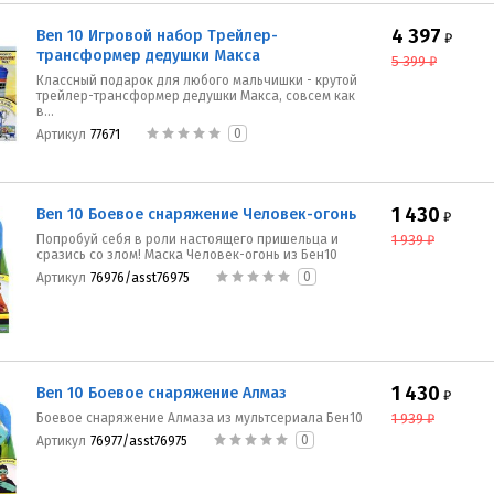
4 397
Ben 10 Игровой набор Трейлер-
₽
трансформер дедушки Макса
5 399
₽
Классный подарок для любого мальчишки - крутой
трейлер-трансформер дедушки Макса, совсем как
в...
0
Артикул
77671
1 430
Ben 10 Боевое снаряжение Человек-огонь
₽
Попробуй себя в роли настоящего пришельца и
1 939
₽
сразись со злом! Маска Человек-огонь из Бен10
0
Артикул
76976/asst76975
1 430
Ben 10 Боевое снаряжение Алмаз
₽
Боевое снаряжение Алмаза из мультсериала Бен10
1 939
₽
0
Артикул
76977/asst76975