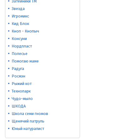
Затейники ТМ
Звезда
Игромикс
Кид Блок
Кноп - Кнопыч
Консуни
Нордпласт
Полесье
Помогаю маме
Радуга
Росмэн
Рыжий кот
Технопарк
Чудо-мыло
ШКОДА
Школа семи гномов
Щенячий патруль
Юный натуралист