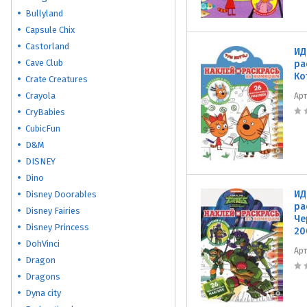
Bullyland
Capsule Chix
Castorland
ИД
Cave Club
ра
Ко
Crate Creatures
Crayola
Ар
CryBabies
CubicFun
D&M
DISNEY
Dino
ИД
Disney Doorables
ра
Disney Fairies
Че
Disney Princess
20
DohVinci
Ар
Dragon
Dragons
Dyna city