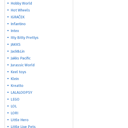
Hobby World
Hot Wheels
IGRAČEK
Infantino
Intex
Itty Bitty Prettys
JAKKS
Jack&Lin
Jakks Pacific
Jurassic World
Keel toys
Klein
Kreatto
LALALOOPSY
LEGO
LOL
LORI
Little Hero
Little Live Pets