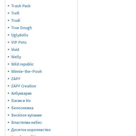
Trash Pack
Trefl
Trudi
True Dough
Uglydolls
VIP Pets
Vivid
Welly
Wild republic
Winnie-the-Pooh
ZAPF
ZAPF Creation
Азбукварик
Басик и Ко
Белоснежка
Весёлое купание
Властелин небес
Десятое королевство