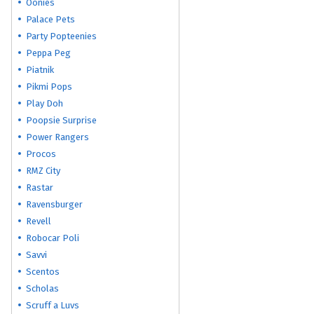
Oonies
Palace Pets
Party Popteenies
Peppa Peg
Piatnik
Pikmi Pops
Play Doh
Poopsie Surprise
Power Rangers
Procos
RMZ City
Rastar
Ravensburger
Revell
Robocar Poli
Savvi
Scentos
Scholas
Scruff a Luvs