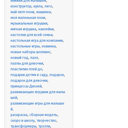
книжки для малышей
конструктор
кукла
лего
май литл пони
машинка
моя маленькая пони
музыкальные игрушки
мягкая игрушка
наклейки
настолки для всей семьи
настольная игра для компании
настольные игры
новинка
новые наборы шопкинс
новый год
пазл
пазлы для девочки
пластилин плей до
подарки детям в саду
подарок
подарок для девочки
принцессы Дисней
развивающие игрушки для малы
шей
развивающие игры для малыше
й
раскраска
сборная модель
скоро в школу
творчество
трансформеры
тролли