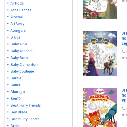
AirHogs
Anne Geddes
Arsenal
ArtBerry
Avengers
ЭГ
B kids
по
се
Baby Alive
Baby Annabell
Ар
Baby Born
Baby Clementoni
Baby boutique
Barbie
Bauer
ЭГ
Bburago
по
Ben10
РП
Best Furry Friends
Ар
Bey Blade
Boom City Racers
Bridge