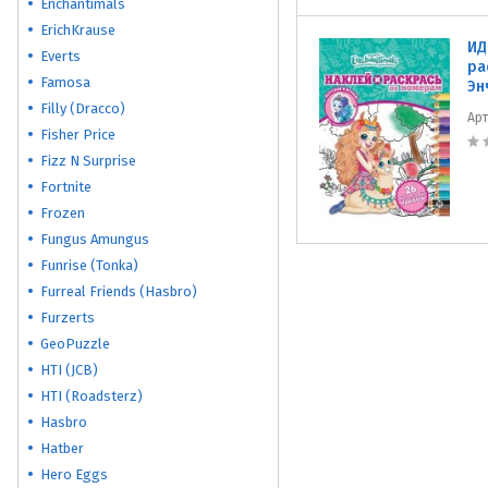
Enchantimals
ErichKrause
ИД
Everts
ра
Famosa
Эн
Filly (Dracco)
Ар
Fisher Price
Fizz N Surprise
Fortnite
Frozen
Fungus Amungus
Funrise (Tonka)
Furreal Friends (Hasbro)
Furzerts
GeoPuzzle
HTI (JCB)
HTI (Roadsterz)
Hasbro
Hatber
Hero Eggs