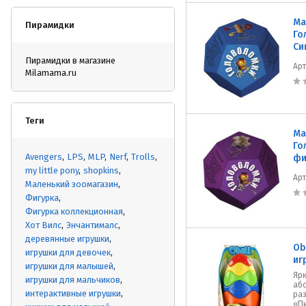
Ма
Пирамидки
Го
Си
Пирамидки в магазине
Ар
Milamama.ru
Теги
Ма
Го
Avengers
LPS
MLP
Nerf
Trolls
фи
my little pony
shopkins
Ар
Маленький зоомагазин
Фигурка
Фигурка коллекционная
Хот Вилс
Энчантималс
деревянные игрушки
Ob
игрушки для девочек
иг
игрушки для малышей
Ярк
игрушки для мальчиков
аб
интерактивные игрушки
ра
«Пи