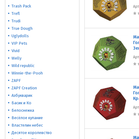
Trash Pack
Ар
Trefl
Trudi
True Dough
Uglydolls
Ма
Го
VIP Pets
Зе
Vivid
Ар
Welly
Wild republic
Winnie-the-Pooh
ZAPF
Ма
ZAPF Creation
Го
Азбукварик
Кр
Басик и Ко
Ар
Белоснежка
Весёлое купание
Властелин небес
Десятое королевство
Ма