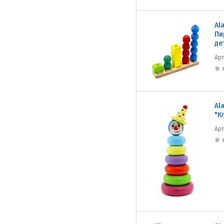
Al
Пи
де
Ар
Al
"К
Ар