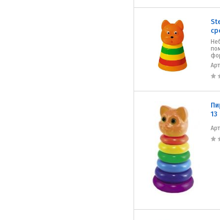
St
ср
Не
по
фор
Ар
Пи
13
Ар