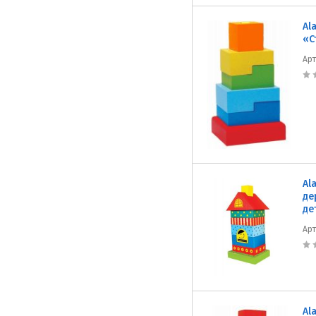
Al
«С
Ар
Al
де
де
Ар
Al