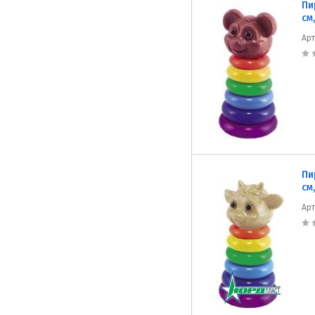
Пи
см
Ар
Пи
см
Ар