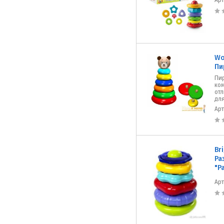
Ар
Wo
Пи
Пи
ком
от
для
Ар
Br
Ра
"Р
Ар