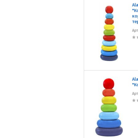
Al
"К
ко
те
Ар
Al
"К
Ар