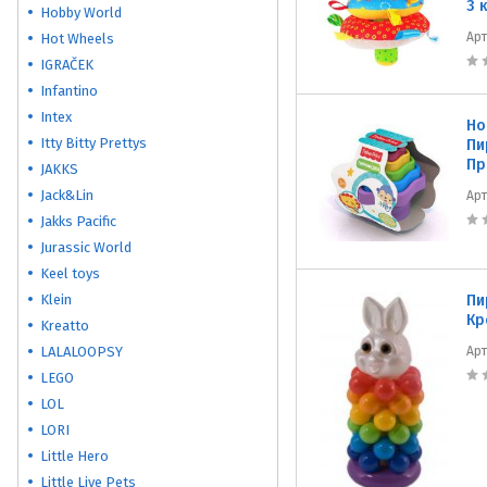
3 
Hobby World
Ар
Hot Wheels
IGRAČEK
Infantino
Intex
Но
Itty Bitty Prettys
Пи
Пр
JAKKS
Jack&Lin
Ар
Jakks Pacific
Jurassic World
Keel toys
Klein
Пи
Кр
Kreatto
LALALOOPSY
Ар
LEGO
LOL
LORI
Little Hero
Little Live Pets