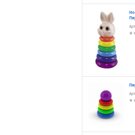
Но
Пи
Ар
Пи
Ар