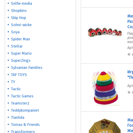
Selfie media
Shopkins
Me
Skip Hop
Ра
Sohni-wicke
Со
Soya
Пи
до
Spider Man
ма
Stellar
Ар
Super Mario
SuperZings
Sylvanian Families
Иг
TAF TOYS
"П
TY
Ар
Tactic
Tactic Games
Teamsterz
Teddykompaniet
Tianlida
Ма
Tomas & Friends
Го
Же
Transformers