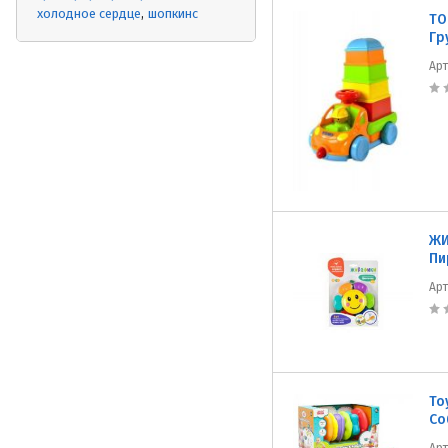
холодное сердце
шопкинс
TO
Гр
Ар
ЖИ
Пи
Ар
To
Со