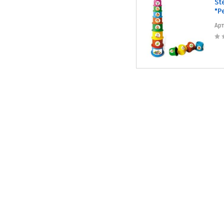
St
"Р
Ар