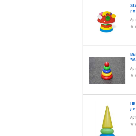
St
ло
Ар
Вы
"М
Ар
Пи
де
Ар