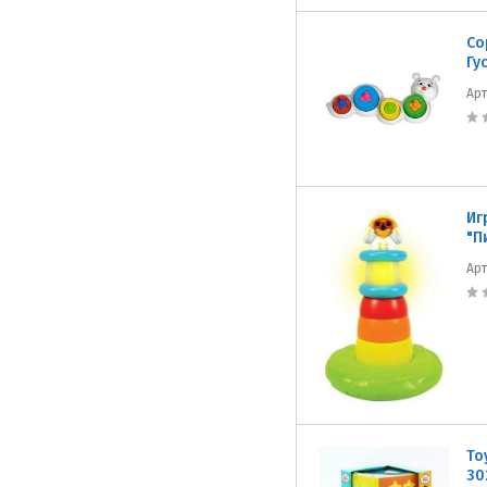
Со
Гу
Ар
Иг
"П
Ар
To
30