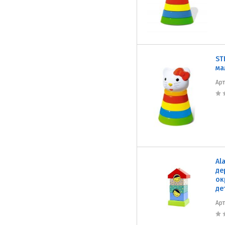
ST
ма
Ар
Al
де
ок
де
Ар