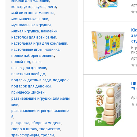
книжки для малышей
Ар
конструктор
кукла
лего
май литл пони
машинка
моя маленькая пони
музыкальные игрушки
Ki
мягкая игрушка
наклейки
за
настолки для всей семьи
ст
настольная игра для компании
Игр
настольные игры
новинка
пир
новые наборы шопкинс
Ар
новый год
пазл
пазлы для девочки
пластилин плей до
подарки детям в саду
подарок
Пи
подарок для девочки
"Э
принцессы Дисней
Ар
развивающие игрушки для малы
шей
развивающие игры для малыше
й
раскраска
сборная модель
скоро в школу
творчество
трансформеры
тролли