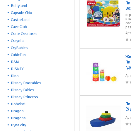
Пи
Bullyland
Во
Capsule Chix
игр
и 
Castorland
сос
Cave Club
раз
Ар
Crate Creatures
Crayola
CryBabies
CubicFun
Жи
D&M
Пи
"Д
DISNEY
Dino
Ар
Disney Doorables
Disney Fairies
Disney Princess
Пи
DohVinci
(5
Dragon
Ар
Dragons
Dyna city