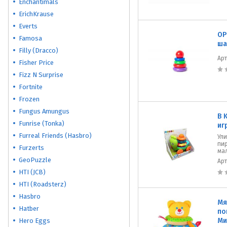
Enchantimals
ErichKrause
Everts
ОР
Famosa
ша
Filly (Dracco)
Ар
Fisher Price
Fizz N Surprise
Fortnite
Frozen
Fungus Amungus
B 
Funrise (Tonka)
иг
Furreal Friends (Hasbro)
Ули
пи
Furzerts
ма
GeoPuzzle
Ар
HTI (JCB)
HTI (Roadsterz)
Hasbro
Мя
Hatber
по
Ми
Hero Eggs