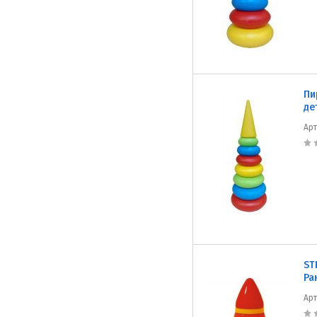
Пи
де
Ар
ST
Ра
Ар