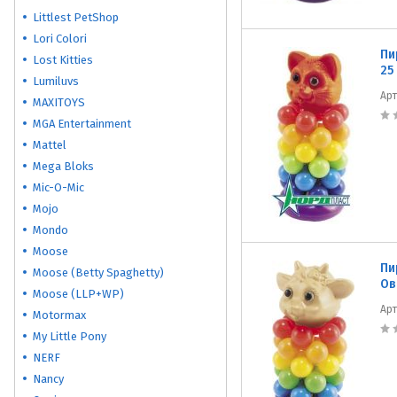
Littlest PetShop
Lori Colori
Пи
Lost Kitties
25 
Lumiluvs
Ар
MAXITOYS
MGA Entertainment
Mattel
Mega Bloks
Mic-O-Mic
Mojo
Mondo
Moose
Пи
Moose (Betty Spaghetty)
Ов
Moose (LLP+WP)
Ар
Motormax
My Little Pony
NERF
Nancy