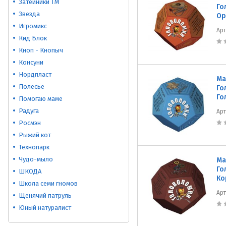
Затейники ТМ
Го
Звезда
Ор
Игромикс
Ар
Кид Блок
Кноп - Кнопыч
Консуни
Нордпласт
Ма
Полесье
Го
Го
Помогаю маме
Радуга
Ар
Росмэн
Рыжий кот
Технопарк
Чудо-мыло
Ма
Го
ШКОДА
Ко
Школа семи гномов
Ар
Щенячий патруль
Юный натуралист