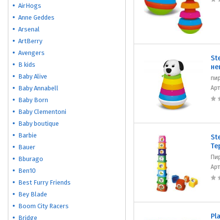
AirHogs
Anne Geddes
Arsenal
ArtBerry
Avengers
St
B kids
не
Baby Alive
пи
Baby Annabell
Ар
Baby Born
Baby Clementoni
Baby boutique
Barbie
St
Те
Bauer
Пи
Bburago
Ар
Ben10
Best Furry Friends
Bey Blade
Boom City Racers
Pl
Bridge