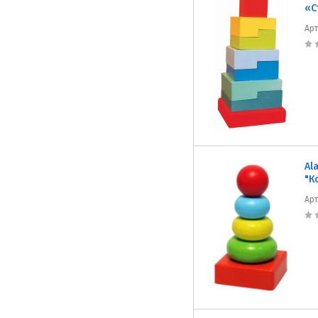
«С
Ар
Al
"К
Ар