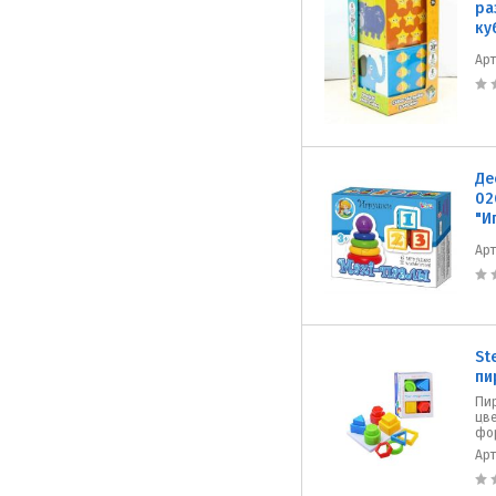
ра
ку
Ар
Де
02
"И
Ар
St
пи
Пи
цв
фо
Ар