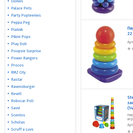
Oonies
Palace Pets
Party Popteenies
Peppa Peg
Пи
Piatnik
22
Pikmi Pops
Ар
Play Doh
Poopsie Surprise
Power Rangers
Procos
RMZ City
Rastar
Ravensburger
Revell
St
Robocar Poli
за
Savvi
(1
Scentos
пи
иг
Scholas
Ар
Scruff a Luvs