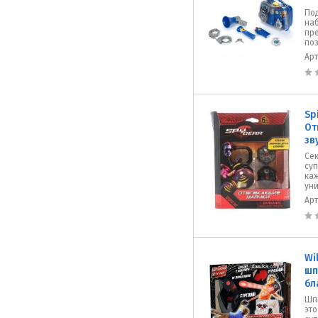
По
наб
пр
поз
Ар
Sp
От
зв
Се
су
каж
уни
Ар
Wi
шп
бл
Шп
эт