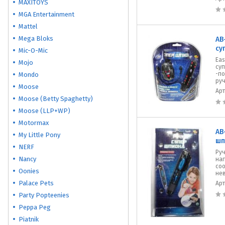
MAXITOYS
MGA Entertainment
Mattel
Mega Bloks
AB
су
Mic-O-Mic
Eas
Mojo
суп
-п
Mondo
ру
Moose
Ар
Moose (Betty Spaghetty)
Moose (LLP+WP)
Motormax
AB
My Little Pony
шп
NERF
Ру
Nancy
на
со
Oonies
не
Palace Pets
Ар
Party Popteenies
Peppa Peg
Piatnik