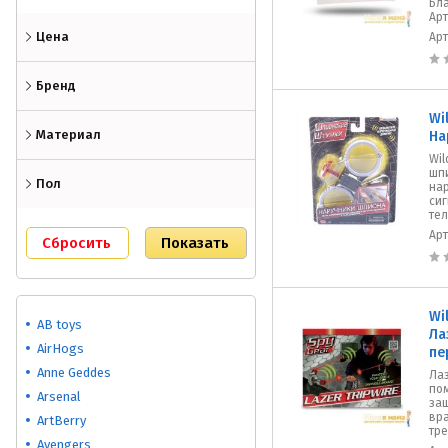
Бла
Арт
Цена
Ар
Бренд
Wi
Материал
На
Wil
шп
Пол
нар
си
тел
Ар
Wi
AB toys
Ла
AirHogs
пе
Anne Geddes
Ла
по
Arsenal
защ
вр
ArtBerry
тре
Avengers