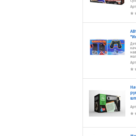
суп
Ар
AB
"И
Дет
ка
на
ма
Ар
На
ру
шп
Ар