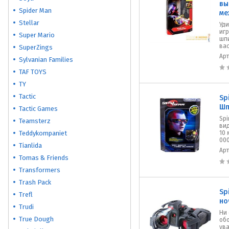
вы
Spider Man
ме
Stellar
Уд
иг
Super Mario
шпи
вас
SuperZings
Ар
Sylvanian Families
TAF TOYS
TY
Tactic
Sp
Шп
Tactic Games
Spi
Teamsterz
ви
Teddykompaniet
10 
000
Tianlida
Ар
Tomas & Friends
Transformers
Trash Pack
Sp
Trefl
но
Trudi
Ни
True Dough
обо
ув