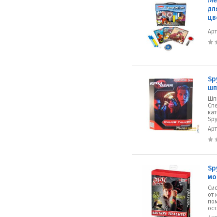
Me
дл
цв
Ар
Sp
шп
Шп
Спе
ка
Spy
Ар
Sp
мо
Си
от 
по
ост