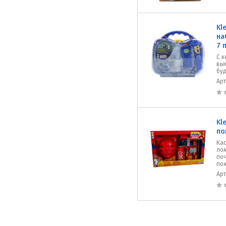
Kl
на
7 
С к
вы
бу
Ар
Kl
по
Кас
лом
по
по
Ар