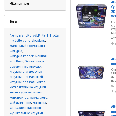
AB
Milamama.ru
Су
3D
ус
Теги
Ст
ст
уст
ваш
Avengers
LPS
MLP
Nerf
Trolls
Ар
my little pony
shopkins
Маленький зоомагазин
Фигурка
Фигурка коллекционная
AB
Хот Вилс
Энчантималс
шп
деревянные игрушки
Оч
игрушки для девочек
за
игрушки для малышей
лин
пер
игрушки для мальчиков
Ар
интерактивные игрушки
книжки для малышей
конструктор
кукла
лего
май литл пони
машинка
AB
моя маленькая пони
шп
музыкальные игрушки