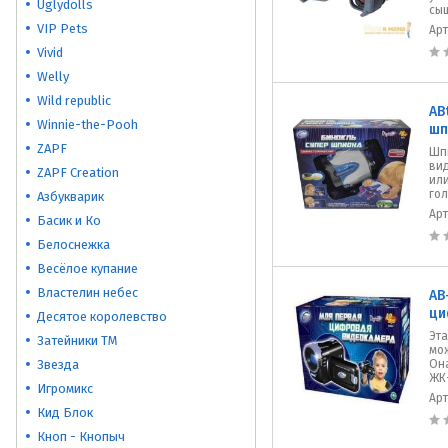
Uglydolls
сыщ
VIP Pets
Ар
Vivid
Welly
Wild republic
AB
Winnie-the-Pooh
шп
ZAPF
Шп
вид
ZAPF Creation
ил
гол
Азбукварик
Ар
Басик и Ко
Белоснежка
Весёлое купание
Властелин небес
AB
ци
Десятое королевство
Эт
Затейники ТМ
мож
Звезда
Он
ЖК-
Игромикс
Ар
Кид Блок
Кноп - Кнопыч