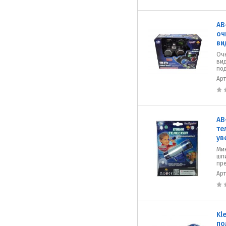
AB
оч
ви
Оч
ви
под
Ар
AB
те
ув
Ми
шп
пр
Ар
Kl
по