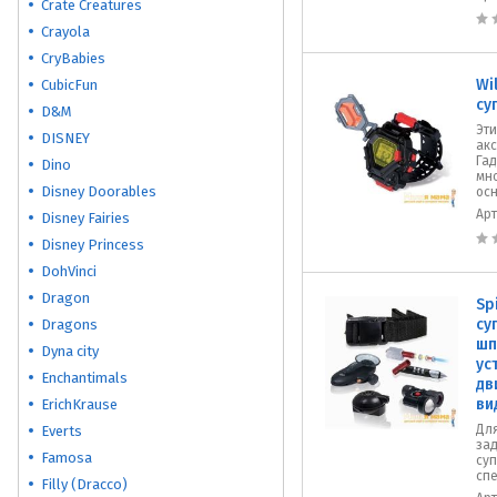
Crate Creatures
Crayola
CryBabies
Wi
CubicFun
су
D&M
Эт
DISNEY
ак
Га
Dino
мн
Disney Doorables
осн
Ар
Disney Fairies
Disney Princess
DohVinci
Dragon
Sp
су
Dragons
шп
Dyna city
ус
Enchantimals
дв
ви
ErichKrause
Дл
Everts
за
Famosa
су
сп
Filly (Dracco)