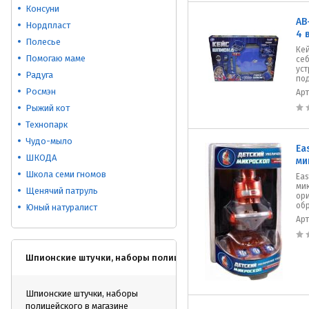
Консуни
AB
Нордпласт
4 в
Полесье
Кей
Помогаю маме
се
уст
Радуга
по
Росмэн
Ар
Рыжий кот
Технопарк
Чудо-мыло
Ea
ШКОДА
ми
Школа семи гномов
Eas
мик
Щенячий патруль
ори
обр
Юный натуралист
Ар
Шпионские штучки, наборы полицейского
Шпионские штучки, наборы
полицейского в магазине