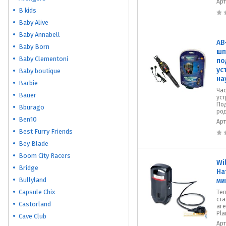
Ар
B kids
Baby Alive
Baby Annabell
AB
Baby Born
шп
Baby Clementoni
по
ус
Baby boutique
на
Barbie
Ча
Bauer
уст
По
Bburago
ро
Ben10
Ар
Best Furry Friends
Bey Blade
Boom City Racers
Wi
Bridge
На
Bullyland
ми
Capsule Chix
Те
ст
Castorland
аге
Pla
Cave Club
Ар