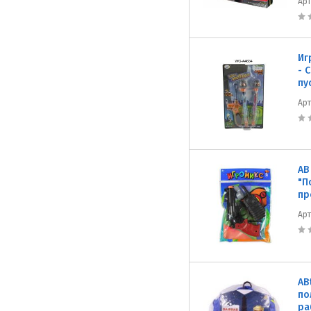
Ар
Иг
- 
пу
Ар
AB
"П
пр
Ар
AB
по
ра