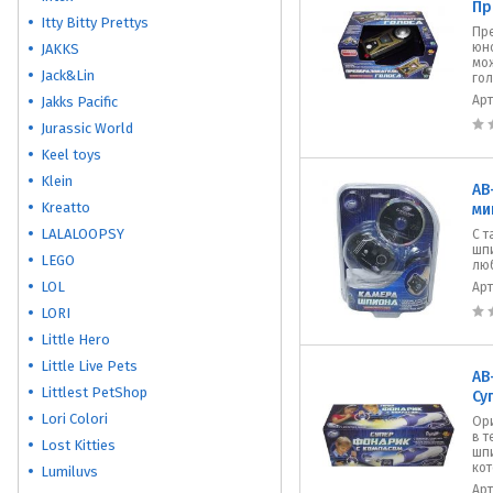
Пр
Itty Bitty Prettys
Пр
юн
JAKKS
мож
Jack&Lin
гол
Ар
Jakks Pacific
Jurassic World
Keel toys
Klein
AB
Kreatto
ми
LALALOOPSY
С 
шп
LEGO
лю
LOL
Ар
LORI
Little Hero
Little Live Pets
AB
Littlest PetShop
Су
Lori Colori
Ор
в т
Lost Kitties
шп
кот
Lumiluvs
Ар