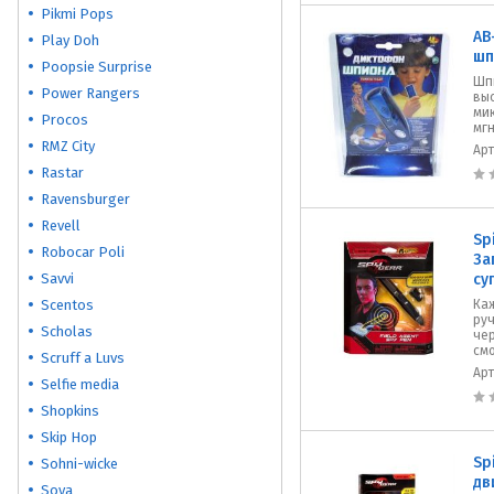
Pikmi Pops
AB
Play Doh
шп
Poopsie Surprise
Шп
Power Rangers
вы
ми
Procos
мг
RMZ City
Ар
Rastar
Ravensburger
Revell
Sp
Robocar Poli
За
Savvi
су
Scentos
Ка
ру
Scholas
че
смо
Scruff a Luvs
Ар
Selfie media
Shopkins
Skip Hop
Sp
Sohni-wicke
дв
Soya