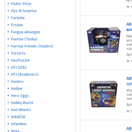
Ар
Fisher Price
Fizz N Surprise
Fortnite
AB
Frozen
шп
Fungus Amungus
Ми
Funrise (Tonka)
шп
за
Furreal Friends (Hasbro)
час
Furzerts
Ар
GeoPuzzle
HTI (JCB)
HTI (Roadsterz)
AB
Hasbro
су
Hatber
Иг
за
Hero Eggs
лю
Hobby World
Ар
Hot Wheels
IGRAČEK
Infantino
AB
Intex