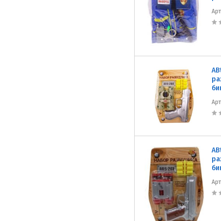
Ар
AB
ра
би
Ар
AB
ра
би
Ар