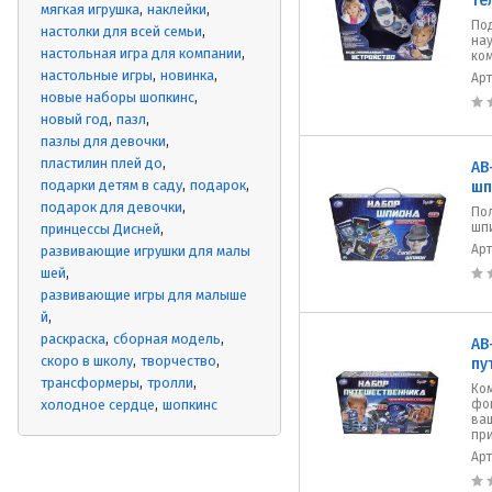
те
мягкая игрушка
наклейки
По
настолки для всей семьи
на
настольная игра для компании
ко
настольные игры
новинка
Ар
новые наборы шопкинс
новый год
пазл
пазлы для девочки
пластилин плей до
AB
подарки детям в саду
подарок
шп
подарок для девочки
По
шп
принцессы Дисней
Ар
развивающие игрушки для малы
шей
развивающие игры для малыше
й
раскраска
сборная модель
AB
скоро в школу
творчество
пу
трансформеры
тролли
Ком
холодное сердце
шопкинс
фон
ваш
пр
Ар