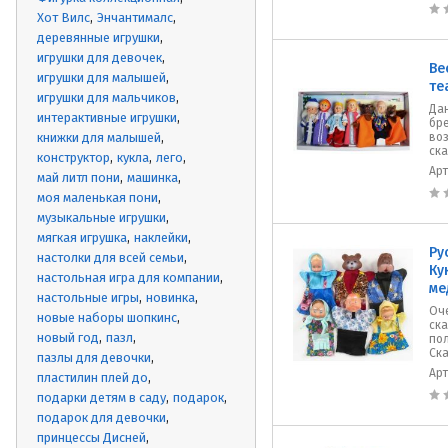
Хот Вилс
Энчантималс
деревянные игрушки
игрушки для девочек
Ве
игрушки для малышей
те
игрушки для мальчиков
Дан
интерактивные игрушки
бре
книжки для малышей
во
ска
конструктор
кукла
лего
Ар
май литл пони
машинка
моя маленькая пони
музыкальные игрушки
мягкая игрушка
наклейки
Ру
настолки для всей семьи
Ку
настольная игра для компании
ме
настольные игры
новинка
Оч
новые наборы шопкинс
ск
новый год
пазл
по
Ска
пазлы для девочки
Ар
пластилин плей до
подарки детям в саду
подарок
подарок для девочки
принцессы Дисней