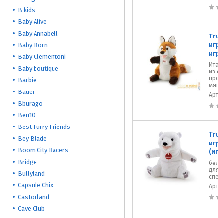
B kids
Baby Alive
Baby Annabell
Tr
иг
Baby Born
иг
Baby Clementoni
Ита
Baby boutique
из 
пр
Barbie
мяг
Bauer
Ар
Bburago
Ben10
Best Furry Friends
Tr
Bey Blade
иг
Boom City Racers
(и
Bridge
бел
дл
Bullyland
спе
Capsule Chix
Ар
Castorland
Cave Club