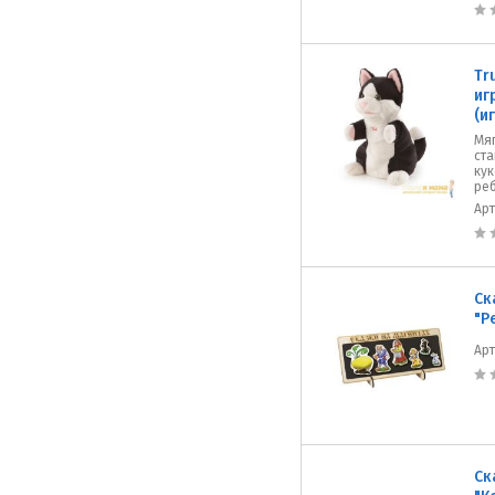
Tr
иг
(и
Мяг
ст
кук
реб
Ар
Ск
"Р
Ар
Ск