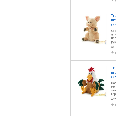
Tr
иг
(и
Со
дом
не
рук
Ар
Tr
иг
(и
На
меч
те
гер
Ар