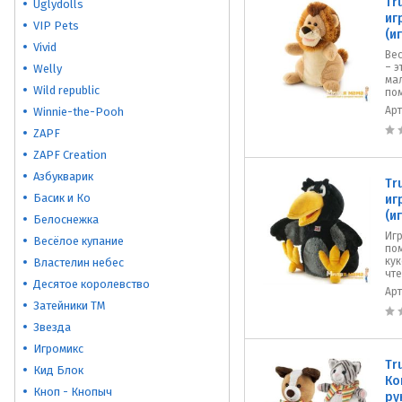
Tr
Uglydolls
иг
VIP Pets
(и
Vivid
Вес
– э
Welly
ма
Wild republic
пом
Ар
Winnie-the-Pooh
ZAPF
ZAPF Creation
Азбукварик
Tr
Басик и Ко
иг
(и
Белоснежка
Игр
Весёлое купание
по
кук
Властелин небес
чте
Десятое королевство
Ар
Затейники ТМ
Звезда
Игромикс
Tr
Кид Блок
Ко
Кноп - Кнопыч
ру