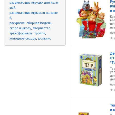
Ру
развивающие игрушки для малы
Ку
шей
и 
развивающие игры для малыше
Кук
й
вол
раскраска
сборная модель
пе
изв
скоро в школу
творчество
Ар
трансформеры
тролли
холодное сердце
шопкинс
Де
01
"Т
Теа
увл
до
дет
Ар
Те
и 