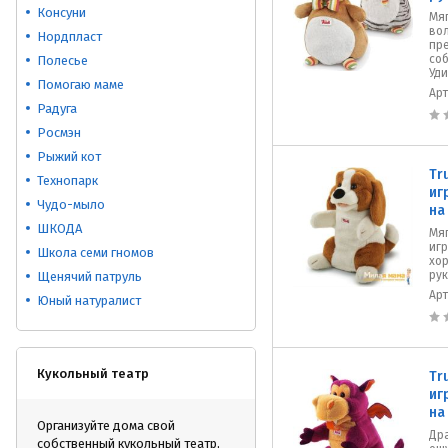
Консуни
Мяг
во
Нордпласт
пр
соб
Полесье
Уди
Помогаю маме
Ар
Радуга
Росмэн
Рыжий кот
Tr
Технопарк
иг
Чудо-мыло
на
ШКОДА
Мяг
игр
Школа семи гномов
хо
рук
Щенячий патруль
Ар
Юный натуралист
Кукольный театр
Tr
иг
на
Организуйте дома свой
Др
собственный кукольный театр,