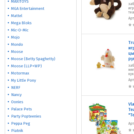
MAXITOYS
за
игр
MGA Entertainment
теа
Mattel
Ар
Mega Bloks
Mic-O-Mic
Mojo
Tr
Mondo
иг
Moose
цы
ру
Moose (Betty Spaghetty)
за
Moose (LLP+WP)
мяг
Motormax
кук
Ар
My Little Pony
NERF
Nancy
Oonies
Vl
Palace Pets
Те
"Т
Party Popteenies
Peppa Peg
Ар
Piatnik