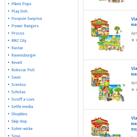
Pikmi Pops
Play Doh
Poopsie Surprise
Vl
ма
Power Rangers
Procos
Ар
RMZ City
Rastar
Ravensburger
Revell
Vl
Robocar Poli
ма
Savvi
Ар
Scentos
Scholas
Scruff a Luvs
Selfie media
Shopkins
Vl
Skip Hop
ма
Sohni-wicke
по
Soya