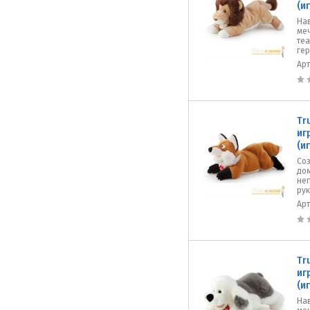
(и
На
меч
те
гер
Ар
Tr
иг
(и
Со
дом
не
рук
Ар
Tr
иг
(и
На