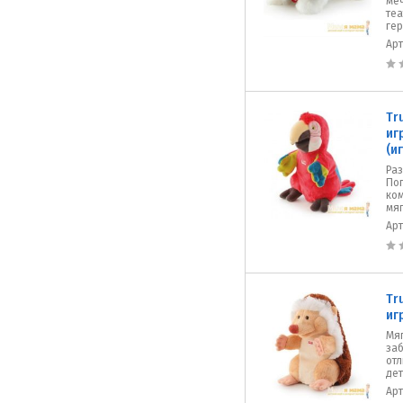
меч
те
гер
Ар
Tr
иг
(и
Ра
Поп
ком
мяг
Ар
Tr
иг
Мяг
заб
от
дет
Ар