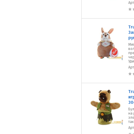
Ар
Tr
За
ру
Мяг
во
пр
чер
Уди
Ар
Tr
иг
30
Бул
на 
зло
так
Ар