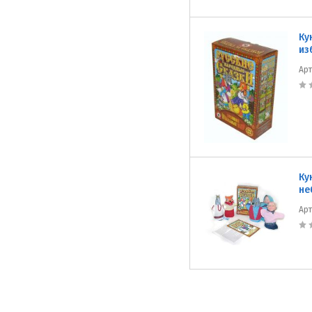
Ку
из
Ар
Ку
не
Ар