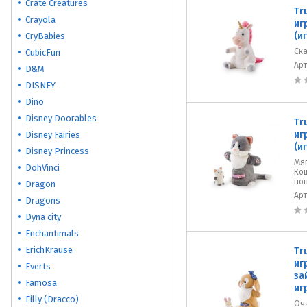
Crate Creatures
Tr
Crayola
иг
(и
CryBabies
Ск
CubicFun
Ар
D&M
DISNEY
Dino
Disney Doorables
Tr
иг
Disney Fairies
(и
Disney Princess
​Мя
DohVinci
Кош
по
Dragon
Ар
Dragons
Dyna city
Enchantimals
ErichKrause
Tr
иг
Everts
за
Famosa
иг
Filly (Dracco)
Оч