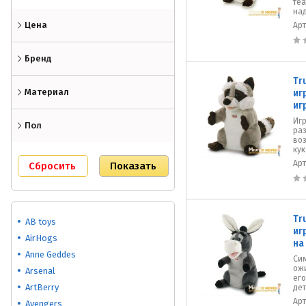
теа
над
Цена
Ар
Бренд
Tr
Материал
иг
иг
Игр
Пол
ра
воз
кук
Ар
Tr
AB toys
иг
AirHogs
на
Anne Geddes
Сим
ожи
Arsenal
его
ArtBerry
дет
Ар
Avengers