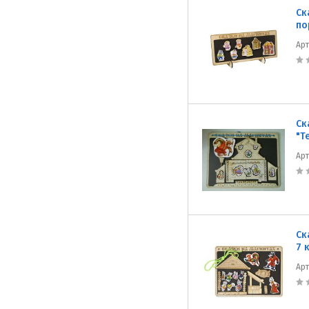
Ск
по
Ар
Ск
"Т
Ар
Ск
7 
Ар