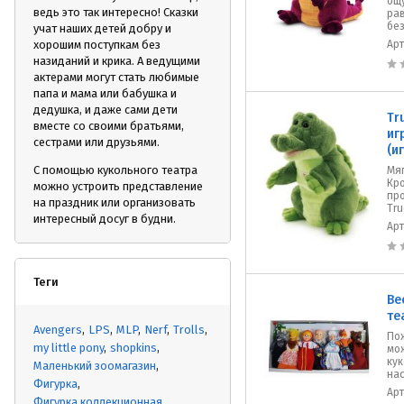
ощ
ведь это так интересно! Сказки
ра
без
учат наших детей добру и
хорошим поступкам без
Ар
назиданий и крика. А ведущими
актерами могут стать любимые
папа и мама или бабушка и
дедушка, и даже сами дети
Tr
вместе со своими братьями,
иг
сестрами или друзьями.
(и
С помощью кукольного театра
Мяг
Кр
можно устроить представление
пр
на праздник или организовать
Tru
интересный досуг в будни.
Ар
Теги
Ве
те
Avengers
LPS
MLP
Nerf
Trolls
Пож
my little pony
shopkins
мо
кук
Маленький зоомагазин
нас
Фигурка
Ар
Фигурка коллекционная