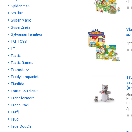
Ар
Spider Man
Stellar
Super Mario
SuperZings
Vl
Sylvanian Families
ма
TAF TOYS
Ар
TY
Tactic
Tactic Games
Teamsterz
Teddykompaniet
Tr
иг
Tianlida
(и
Tomas & Friends
​Мя
Transformers
Кош
по
Trash Pack
Ар
Trefl
Trudi
True Dough