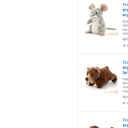
Tr
иг
иг
Кук
лю
нас
сюж
Ар
Tr
иг
(и
На
меч
те
гер
Ар
Tr
иг