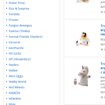
для
Fisher Price
Ар
Fizz N Surprise
Fortnite
Frozen
Fungus Amungus
Tr
иг
Funrise (Tonka)
пи
Furreal Friends (Hasbro)
Игр
Furzerts
Ар
GeoPuzzle
HTI (JCB)
HTI (Roadsterz)
Tr
Hasbro
иг
Hatber
с 
Hero Eggs
Мяг
дет
Hobby World
на
Hot Wheels
себ
Ар
IGRAČEK
Infantino
Intex