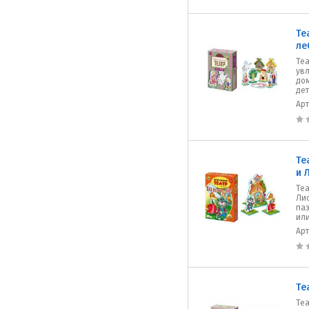
Те
ле
Теа
увл
до
дет
Ар
Те
и 
Теа
Лис
па
или
Ар
Те
Теа