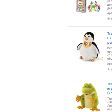
увл
до
дет
Ар
Tr
Пи
ру
Игр
ор
сп
обу
Ар
Tr
иг
(и
Tru
Ляг
Ля
ощу