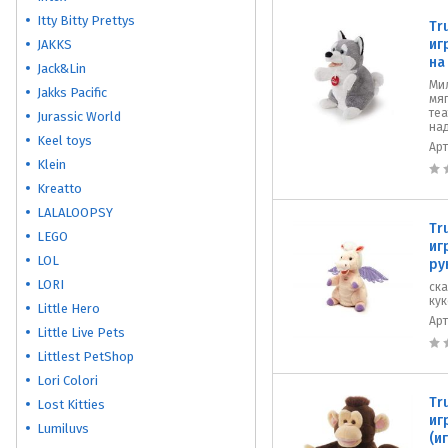
Itty Bitty Prettys
Tr
иг
JAKKS
на
Jack&Lin
Мил
Jakks Pacific
мяг
теа
Jurassic World
над
Keel toys
Ар
Klein
Kreatto
LALALOOPSY
Tr
LEGO
иг
LOL
ру
LORI
ска
кук
Little Hero
Ар
Little Live Pets
Littlest PetShop
Lori Colori
Tr
Lost Kitties
иг
Lumiluvs
(и