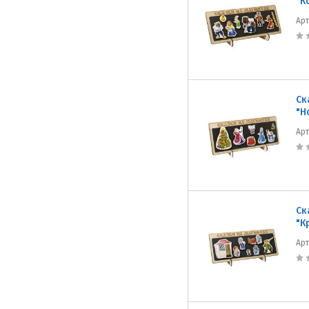
"К
Ар
Ск
"Н
Ар
Ск
"К
Ар