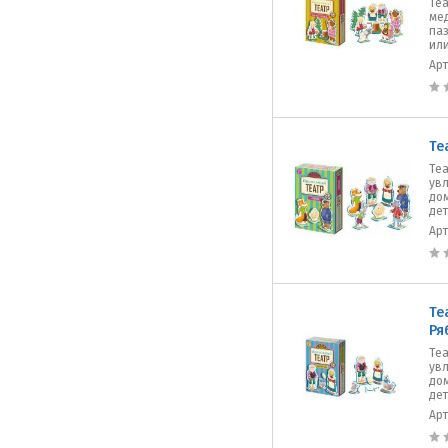
Теа
мед
па
или
Ар
Те
Теа
увл
до
дет
Ар
Те
Ря
Теа
увл
до
дет
Ар