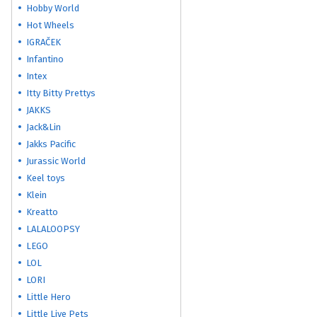
Hobby World
Hot Wheels
IGRAČEK
Infantino
Intex
Itty Bitty Prettys
JAKKS
Jack&Lin
Jakks Pacific
Jurassic World
Keel toys
Klein
Kreatto
LALALOOPSY
LEGO
LOL
LORI
Little Hero
Little Live Pets