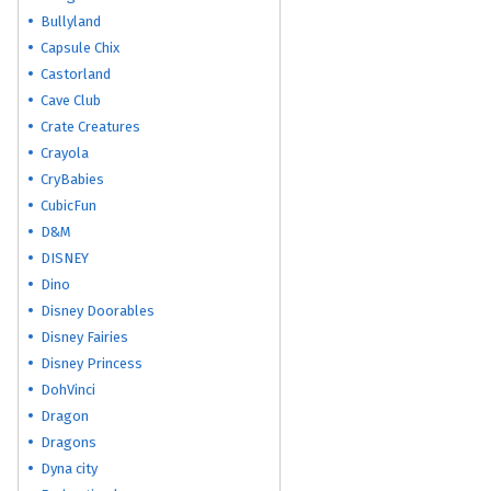
Bullyland
Capsule Chix
Castorland
Cave Club
Crate Creatures
Crayola
CryBabies
CubicFun
D&M
DISNEY
Dino
Disney Doorables
Disney Fairies
Disney Princess
DohVinci
Dragon
Dragons
Dyna city