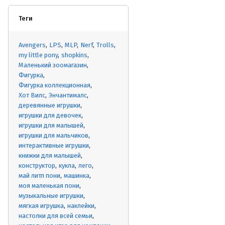
Теги
Avengers
LPS
MLP
Nerf
Trolls
my little pony
shopkins
Маленький зоомагазин
Фигурка
Фигурка коллекционная
Хот Вилс
Энчантималс
деревянные игрушки
игрушки для девочек
игрушки для малышей
игрушки для мальчиков
интерактивные игрушки
книжки для малышей
конструктор
кукла
лего
май литл пони
машинка
моя маленькая пони
музыкальные игрушки
мягкая игрушка
наклейки
настолки для всей семьи