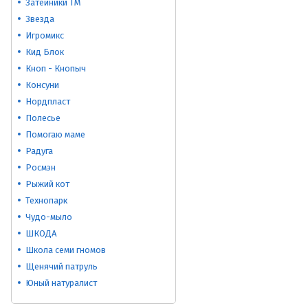
Затейники ТМ
Звезда
Игромикс
Кид Блок
Кноп - Кнопыч
Консуни
Нордпласт
Полесье
Помогаю маме
Радуга
Росмэн
Рыжий кот
Технопарк
Чудо-мыло
ШКОДА
Школа семи гномов
Щенячий патруль
Юный натуралист