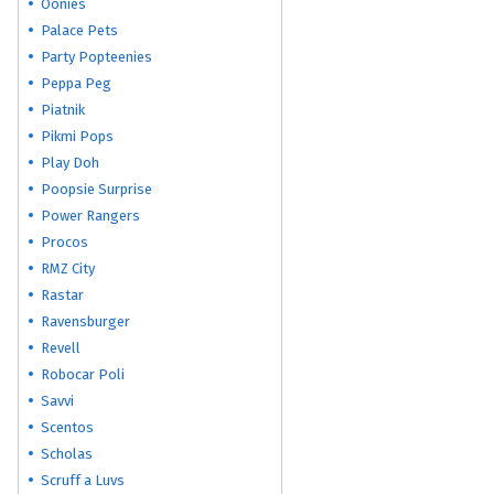
Oonies
Palace Pets
Party Popteenies
Peppa Peg
Piatnik
Pikmi Pops
Play Doh
Poopsie Surprise
Power Rangers
Procos
RMZ City
Rastar
Ravensburger
Revell
Robocar Poli
Savvi
Scentos
Scholas
Scruff a Luvs