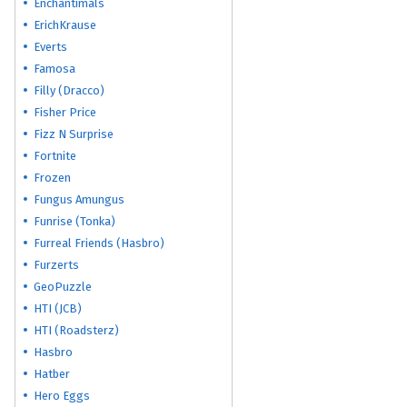
Enchantimals
ErichKrause
Everts
Famosa
Filly (Dracco)
Fisher Price
Fizz N Surprise
Fortnite
Frozen
Fungus Amungus
Funrise (Tonka)
Furreal Friends (Hasbro)
Furzerts
GeoPuzzle
HTI (JCB)
HTI (Roadsterz)
Hasbro
Hatber
Hero Eggs