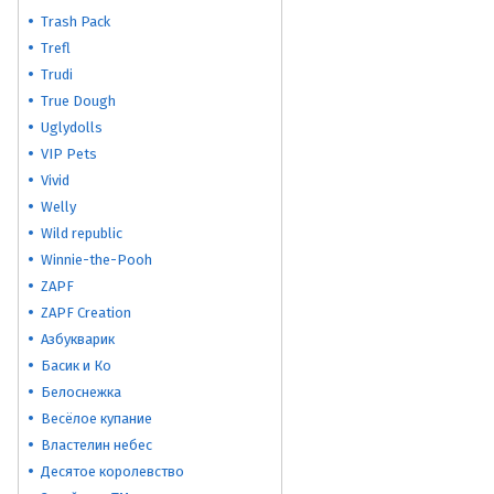
Trash Pack
Trefl
Trudi
True Dough
Uglydolls
VIP Pets
Vivid
Welly
Wild republic
Winnie-the-Pooh
ZAPF
ZAPF Creation
Азбукварик
Басик и Ко
Белоснежка
Весёлое купание
Властелин небес
Десятое королевство