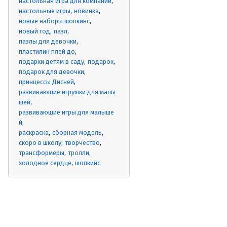
настольная игра для компании
настольные игры
новинка
новые наборы шопкинс
новый год
пазл
пазлы для девочки
пластилин плей до
подарки детям в саду
подарок
подарок для девочки
принцессы Дисней
развивающие игрушки для малы
шей
развивающие игры для малыше
й
раскраска
сборная модель
скоро в школу
творчество
трансформеры
тролли
холодное сердце
шопкинс