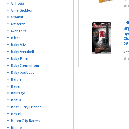
AirHogs
Anne Geddes
Arsenal
Ed
ArtBerry
Иг
Avengers
пу
B kids
Ch
28
Baby Alive
Baby Annabell
Ар
Baby Born
Baby Clementoni
Baby boutique
Barbie
Bauer
Bburago
Ben10
Best Furry Friends
Bey Blade
Boom City Racers
Bridge