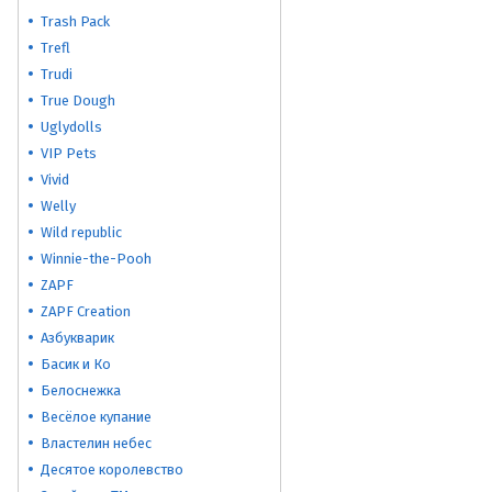
Trash Pack
Trefl
Trudi
True Dough
Uglydolls
VIP Pets
Vivid
Welly
Wild republic
Winnie-the-Pooh
ZAPF
ZAPF Creation
Азбукварик
Басик и Ко
Белоснежка
Весёлое купание
Властелин небес
Десятое королевство