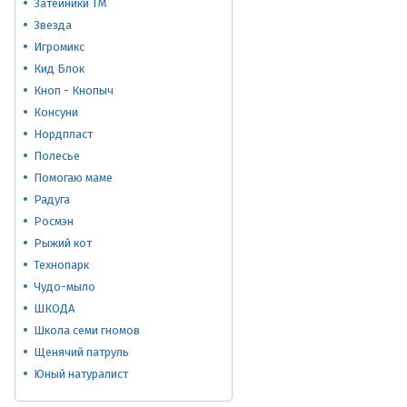
Затейники ТМ
Звезда
Игромикс
Кид Блок
Кноп - Кнопыч
Консуни
Нордпласт
Полесье
Помогаю маме
Радуга
Росмэн
Рыжий кот
Технопарк
Чудо-мыло
ШКОДА
Школа семи гномов
Щенячий патруль
Юный натуралист