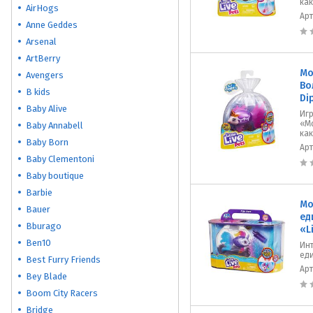
ка
AirHogs
Ар
Anne Geddes
Arsenal
ArtBerry
Mo
Avengers
Во
B kids
Di
Baby Alive
Иг
«М
Baby Annabell
ка
Baby Born
Ар
Baby Clementoni
Baby boutique
Barbie
Mo
Bauer
ед
Bburago
«L
Ben10
Ин
ед
Best Furry Friends
Ар
Bey Blade
Boom City Racers
Bridge