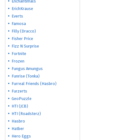
Enchantimals
ErichKrause
Everts
Famosa
Filly (Dracco)
Fisher Price
Fizz N Surprise
Fortnite
Frozen
Fungus Amungus
Funrise (Tonka)
Furreal Friends (Hasbro)
Furzerts
GeoPuzzle
HTI (JCB)
HTI (Roadsterz)
Hasbro
Hatber
Hero Eggs