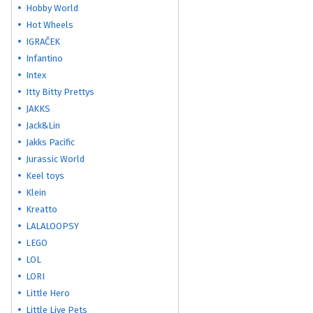
Hobby World
Hot Wheels
IGRAČEK
Infantino
Intex
Itty Bitty Prettys
JAKKS
Jack&Lin
Jakks Pacific
Jurassic World
Keel toys
Klein
Kreatto
LALALOOPSY
LEGO
LOL
LORI
Little Hero
Little Live Pets