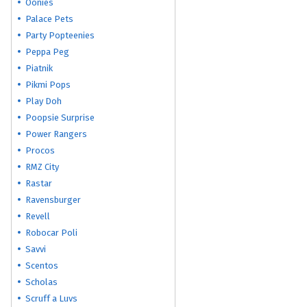
Oonies
Palace Pets
Party Popteenies
Peppa Peg
Piatnik
Pikmi Pops
Play Doh
Poopsie Surprise
Power Rangers
Procos
RMZ City
Rastar
Ravensburger
Revell
Robocar Poli
Savvi
Scentos
Scholas
Scruff a Luvs