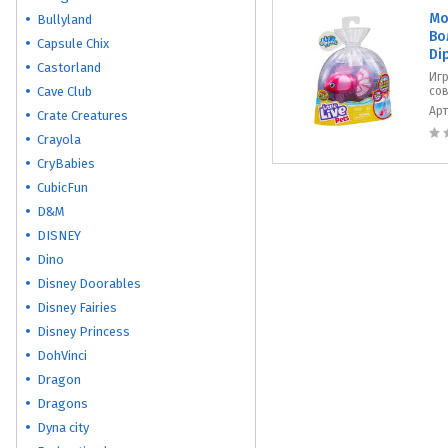
Mo
Bullyland
Во
Capsule Chix
Di
Castorland
Иг
Cave Club
сов
Ар
Crate Creatures
Crayola
CryBabies
CubicFun
D&M
DISNEY
Dino
Disney Doorables
Disney Fairies
Disney Princess
DohVinci
Dragon
Dragons
Dyna city