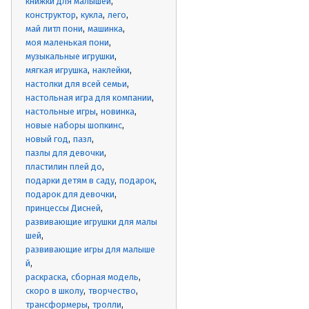
книжки для малышей
конструктор
кукла
лего
май литл пони
машинка
моя маленькая пони
музыкальные игрушки
мягкая игрушка
наклейки
настолки для всей семьи
настольная игра для компании
настольные игры
новинка
новые наборы шопкинс
новый год
пазл
пазлы для девочки
пластилин плей до
подарки детям в саду
подарок
подарок для девочки
принцессы Дисней
развивающие игрушки для малы
шей
развивающие игры для малыше
й
раскраска
сборная модель
скоро в школу
творчество
трансформеры
тролли