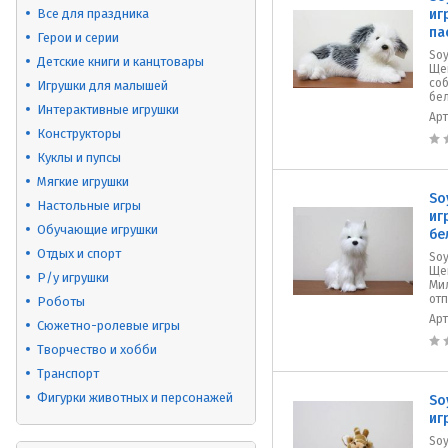
Все для праздника
иг
па
Герои и серии
Soy
Детские книги и канцтовары
Ще
соб
Игрушки для малышей
бел
Интерактивные игрушки
Ар
Конструкторы
Куклы и пупсы
Мягкие игрушки
So
Настольные игры
иг
Обучающие игрушки
бе
Отдых и спорт
Soy
Щен
Р/у игрушки
Ми
отп
Роботы
Ар
Сюжетно-ролевые игры
Творчество и хобби
Транспорт
Фигурки животных и персонажей
So
иг
Soy