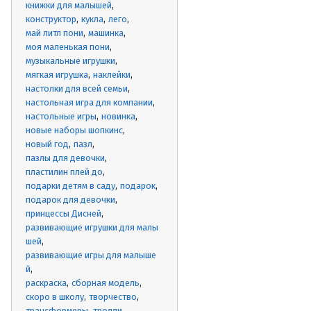
книжки для малышей
конструктор
кукла
лего
май литл пони
машинка
моя маленькая пони
музыкальные игрушки
мягкая игрушка
наклейки
настолки для всей семьи
настольная игра для компании
настольные игры
новинка
новые наборы шопкинс
новый год
пазл
пазлы для девочки
пластилин плей до
подарки детям в саду
подарок
подарок для девочки
принцессы Дисней
развивающие игрушки для малы
шей
развивающие игры для малыше
й
раскраска
сборная модель
скоро в школу
творчество
трансформеры
тролли