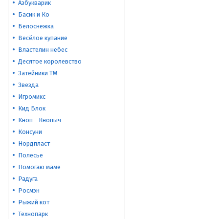
Азбукварик
Басик и Ко
Белоснежка
Весёлое купание
Властелин небес
Десятое королевство
Затейники ТМ
Звезда
Игромикс
Кид Блок
Кноп - Кнопыч
Консуни
Нордпласт
Полесье
Помогаю маме
Радуга
Росмэн
Рыжий кот
Технопарк