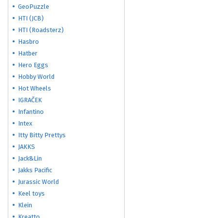
GeoPuzzle
HTI (JCB)
HTI (Roadsterz)
Hasbro
Hatber
Hero Eggs
Hobby World
Hot Wheels
IGRAČEK
Infantino
Intex
Itty Bitty Prettys
JAKKS
Jack&Lin
Jakks Pacific
Jurassic World
Keel toys
Klein
Kreatto