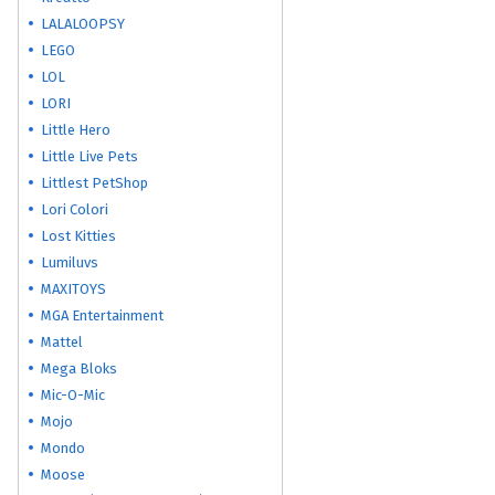
LALALOOPSY
LEGO
LOL
LORI
Little Hero
Little Live Pets
Littlest PetShop
Lori Colori
Lost Kitties
Lumiluvs
MAXITOYS
MGA Entertainment
Mattel
Mega Bloks
Mic-O-Mic
Mojo
Mondo
Moose