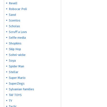
Revell
Robocar Poli
Savvi
Scentos
Scholas
Scruff a Luvs
Selfie media
Shopkins
Skip Hop
Sohni-wicke
Soya
Spider Man
Stellar
Super Mario
SuperZings
Sylvanian Families
TAF TOYS
TY
Tactic