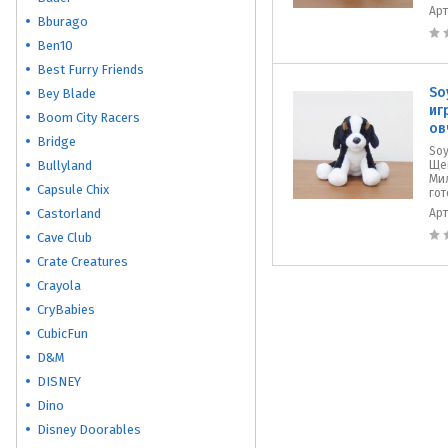
Ар
Bburago
Ben10
Best Furry Friends
So
Bey Blade
иг
Boom City Racers
ов
Bridge
Soy
Bullyland
Щен
Ми
Capsule Chix
гот
Castorland
Ар
Cave Club
Crate Creatures
Crayola
CryBabies
CubicFun
D&M
DISNEY
Dino
Disney Doorables