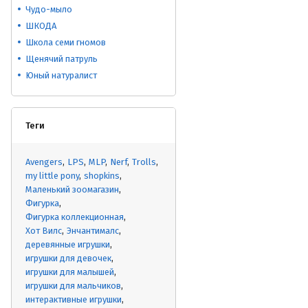
Чудо-мыло
ШКОДА
Школа семи гномов
Щенячий патруль
Юный натуралист
Теги
Avengers
LPS
MLP
Nerf
Trolls
my little pony
shopkins
Маленький зоомагазин
Фигурка
Фигурка коллекционная
Хот Вилс
Энчантималс
деревянные игрушки
игрушки для девочек
игрушки для малышей
игрушки для мальчиков
интерактивные игрушки