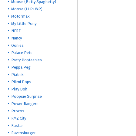
Moose (Betty Spaghetty)
Moose (LLP+WP)
Motormax
My Little Pony
NERF
Nancy
Oonies
Palace Pets
Party Popteenies
Peppa Peg
Piatnik
Pikmi Pops
Play Doh
Poopsie Surprise
Power Rangers
Procos
RMZ City
Rastar
Ravensburger