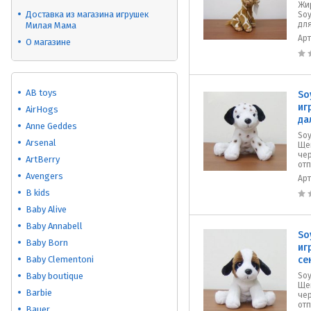
Жир
Доставка из магазина игрушек
So
для
Милая Мама
Ар
О магазине
AB toys
So
иг
AirHogs
да
Anne Geddes
Soy
Arsenal
Ще
че
ArtBerry
отп
Avengers
Ар
B kids
Baby Alive
Baby Annabell
So
Baby Born
иг
Baby Clementoni
се
Baby boutique
Soy
Ще
Barbie
че
отп
Bauer