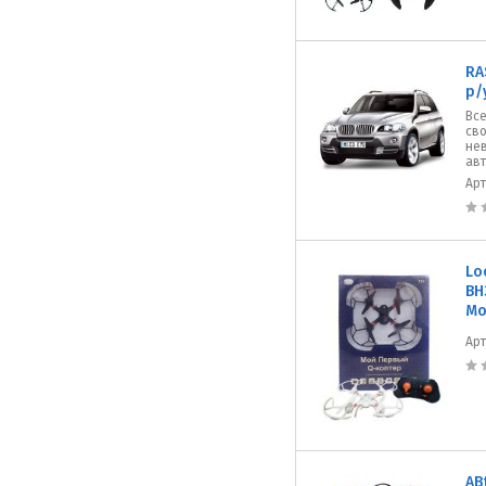
RA
р/
Все
сво
не
авт
Ар
Lo
ВН
Мо
Ар
AB