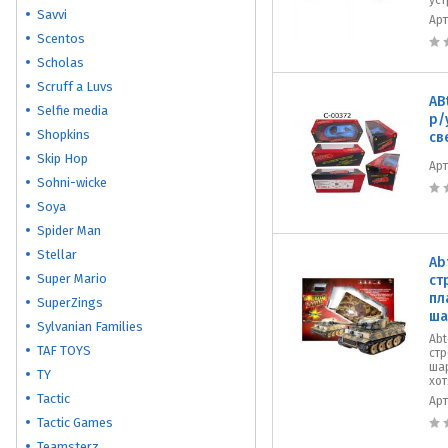
уст
Savvi
Ар
Scentos
Scholas
Scruff a Luvs
AB
Selfie media
р/
Shopkins
св
Skip Hop
Ар
Sohni-wicke
Soya
Spider Man
Stellar
Ab
Super Mario
ст
пл
SuperZings
ша
Sylvanian Families
Abt
TAF TOYS
ст
шар
TY
хот
Tactic
Ар
Tactic Games
Teamsterz