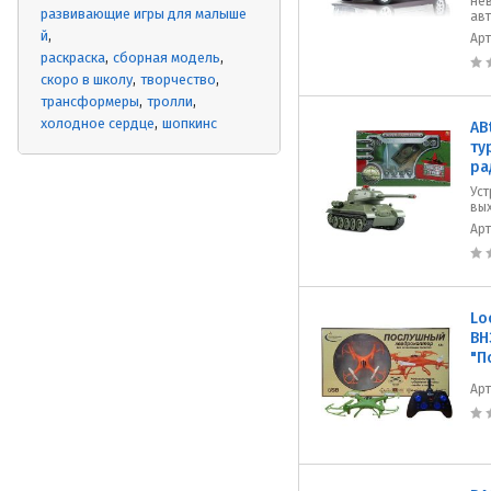
не
развивающие игры для малыше
авт
й
Ар
раскраска
сборная модель
скоро в школу
творчество
трансформеры
тролли
холодное сердце
шопкинс
AB
ту
ра
Уст
вых
Ар
Lo
ВН
"П
Ар