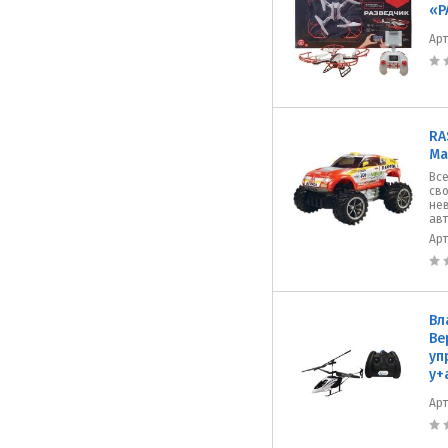
«Р
Ар
RA
Ма
Все
сво
не
авт
Ар
Вл
Ве
уп
у+
Ар