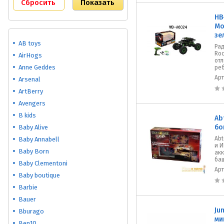
HB
Мо
зе
AB toys
Ра
Roc
AirHogs
отл
Anne Geddes
реб
Ар
Arsenal
ArtBerry
Avengers
B kids
Ab
бо
Baby Alive
Abt
Baby Annabell
и И
Baby Born
ак
баш
Baby Clementoni
Ар
Baby boutique
Barbie
Bauer
Ju
Bburago
ми
Ben10