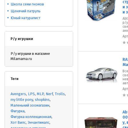
ст
Школа семи гномов
и 
Щенячий патруль
и 
Юный натуралист
Ab
р/у
све
акк
Ар
Р/у игрушки
Р/у игрушки в магазине
Milamama.ru
RA
Ма
Все
сво
Теги
не
авт
Ар
Avengers
LPS
MLP
Nerf
Trolls
my little pony
shopkins
Маленький зоомагазин
Фигурка
Ab
Фигурка коллекционная
00
у,
Хот Вилс
Энчантималс
св