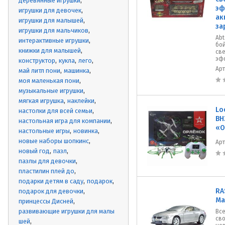
деревянные игрушки
эф
игрушки для девочек
ак
игрушки для малышей
за
игрушки для мальчиков
Abt
интерактивные игрушки
бой
книжки для малышей
св
эфф
конструктор
кукла
лего
Ар
май литл пони
машинка
моя маленькая пони
музыкальные игрушки
мягкая игрушка
наклейки
Lo
настолки для всей семьи
ВН
настольная игра для компании
«О
настольные игры
новинка
новые наборы шопкинс
Ар
новый год
пазл
пазлы для девочки
пластилин плей до
подарки детям в саду
подарок
RA
подарок для девочки
Ма
принцессы Дисней
развивающие игрушки для малы
Все
сво
шей