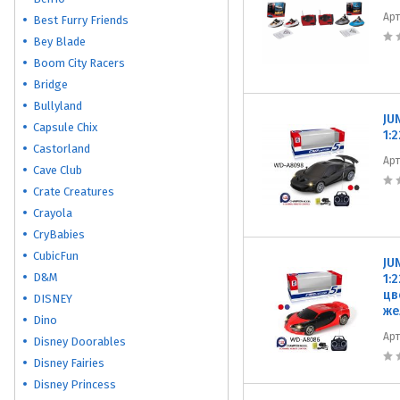
Ар
Best Furry Friends
Bey Blade
Boom City Racers
Bridge
Bullyland
JU
Capsule Chix
1:
Castorland
Ар
Cave Club
Crate Creatures
Crayola
CryBabies
CubicFun
JU
D&M
1:
цв
DISNEY
же
Dino
Ар
Disney Doorables
Disney Fairies
Disney Princess