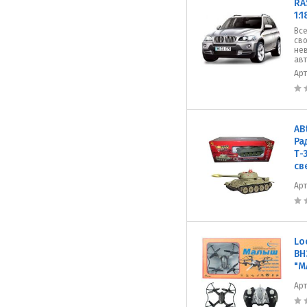
RA
1:
Все
сво
не
авт
Ар
AB
Ра
Т-
св
Ар
Lo
ВН
"М
Ар