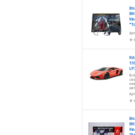
Вл
ВН
Кв
"Т
Ар
RA
1:
LP
Все
сво
не
авт
Ар
Вл
ВН
Кв
"Б