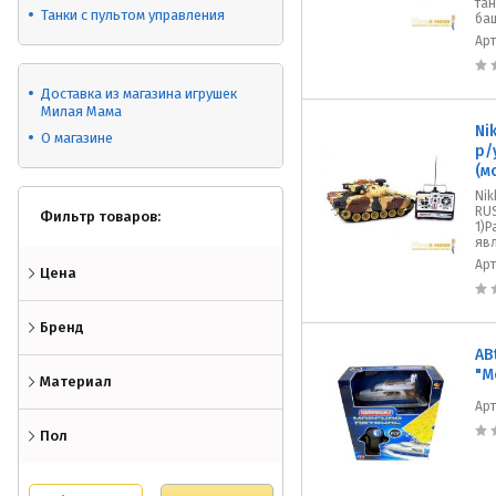
тан
Танки с пультом управления
баш
Ар
Доставка из магазина игрушек
Милая Мама
Ni
О магазине
р/
(м
Nik
RUS
Фильтр товаров:
1)Р
яв
Ар
Цена
Бренд
AB
"М
Материал
Ар
Пол