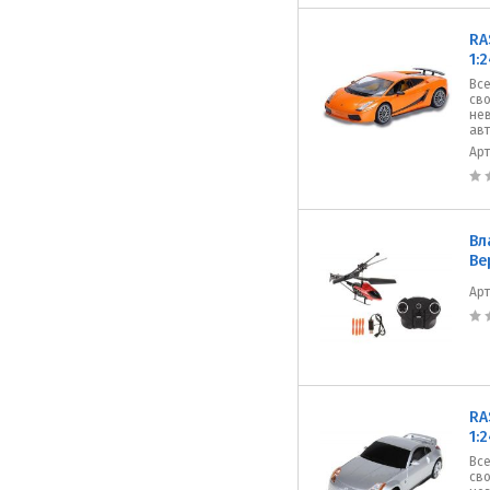
RA
1:
Все
сво
не
авт
Ар
Вл
Ве
Ар
RA
1:
Все
сво