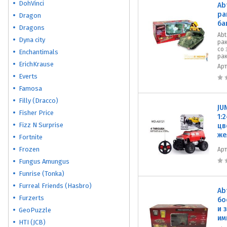
DohVinci
Ab
ра
Dragon
ба
Dragons
Abt
Dyna city
рак
со 
Enchantimals
рак
ErichKrause
Ар
Everts
Famosa
Filly (Dracco)
JU
Fisher Price
1:
Fizz N Surprise
цв
же
Fortnite
Frozen
Ар
Fungus Amungus
Funrise (Tonka)
Furreal Friends (Hasbro)
Ab
Furzerts
бо
и 
GeoPuzzle
им
HTI (JCB)