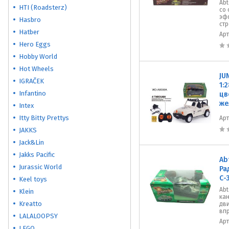
Abt
HTI (Roadsterz)
со
эф
Hasbro
стр
Hatber
Ар
Hero Eggs
Hobby World
Hot Wheels
JU
IGRAČEK
1:
Infantino
цв
же
Intex
Itty Bitty Prettys
Ар
JAKKS
Jack&Lin
Jakks Pacific
Ab
Jurassic World
Ра
С-
Keel toys
Abt
Klein
кан
Kreatto
дв
впр
LALALOOPSY
Ар
LEGO