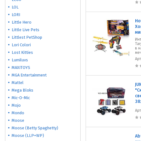
LOL
LORI
Ho
Little Hero
Хо
Little Live Pets
ми
Littlest PetShop
Инт
Tar
Lori Colori
в 
Lost Kitties
меч
Ар
Lumiluvs
MAXITOYS
MGA Entertainment
Mattel
JU
"С
Mega Bloks
св
Mic-O-Mic
38
Mojo
Ар
Mondo
Moose
Moose (Betty Spaghetty)
Moose (LLP+WP)
Ab