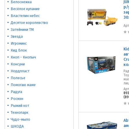
JU
Белоснежка
р/
Весёлое купание
за
Властелин небес
30
Десятое королевство
Ар
Затейники ТМ
Звезда
Игромикс
Ki
Кид Блок
ав
Кноп - Кнопыч
Cr
Консуни
ко
Нордпласт
Ра
Toy
Полесье
ма
лиц
Помогаю маме
Ар
Радуга
893
(89
Росмэн
Рыжий кот
Технопарк
Чудо-мыло
Ab
ам
ШКОДА