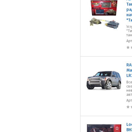
Та
ра
на
"Т
Уст
"Ти
тан
Ар
RA
Ма
LR
Все
сво
не
авт
Ар
Lo
ВН