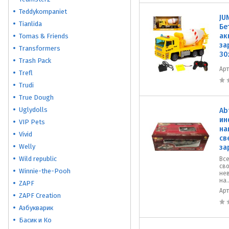
Teddykompaniet
JU
Tianlida
Бе
ак
Tomas & Friends
за
Transformers
30
Trash Pack
Ар
Trefl
Trudi
True Dough
Uglydolls
Ab
ин
VIP Pets
на
Vivid
св
Welly
за
Wild republic
Все
сво
Winnie-the-Pooh
нев
на..
ZAPF
Ар
ZAPF Creation
Азбукварик
Басик и Ко