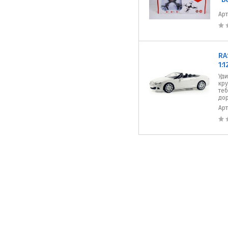
Ар
RA
1:
Уд
кру
теб
дор
Ар