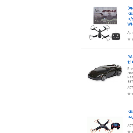
Вл
Кв
р/
WI
Ар
RA
1:
Все
сво
не
авт
Ар
Кв
ра
Ар