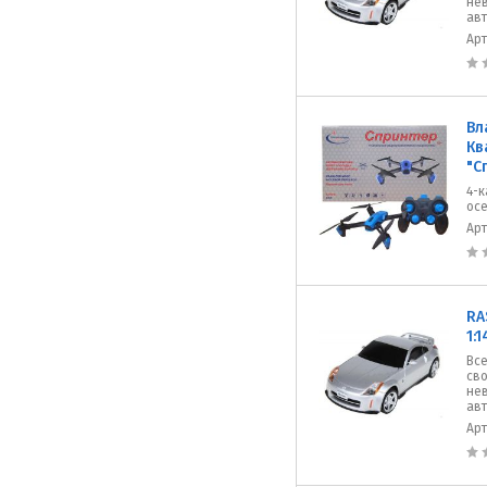
не
авт
Ар
Вл
Кв
"С
4-к
ос
Ар
RA
1:
Все
сво
не
авт
Ар