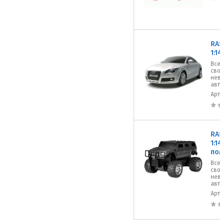
RA
1:
Все
сво
не
авт
Ар
RA
1:
по
Все
сво
не
авт
Ар