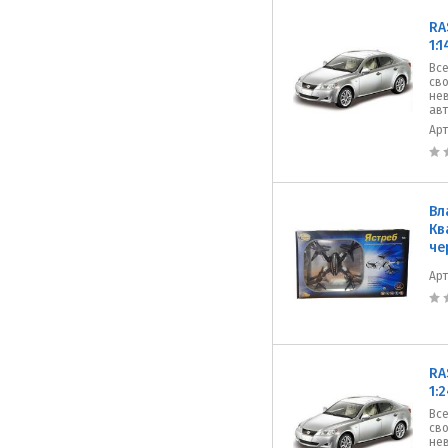
RA
1:
Все
сво
не
авт
Ар
Вл
Кв
че
Ар
RA
1:
Все
сво
не