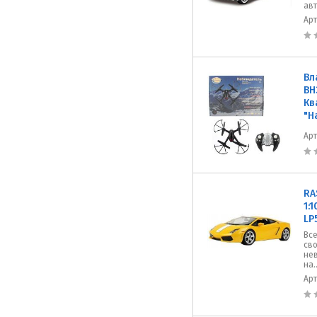
авт
Ар
Вл
ВН
Кв
"Н
Ар
RA
1:
LP
Все
сво
не
на..
Ар