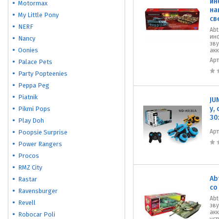
ин
Motormax
на
My Little Pony
св
NERF
Abt
ин
Nancy
зву
Oonies
акк
Ар
Palace Pets
Party Popteenies
Peppa Peg
Piatnik
JU
у,
Pikmi Pops
30
Play Doh
Ар
Poopsie Surprise
Power Rangers
Procos
RMZ City
Ab
Rastar
со
Ravensburger
Abt
Revell
зву
ак
Robocar Poli