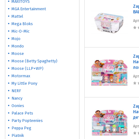
MAXITOYS
Za
MGA Entertainment
BA
Mattel
Ар
Mega Bloks
Mic-O-Mic
Mojo
Mondo
Moose
Za
Moose (Betty Spaghetty)
На
ло
Moose (LLP+WP)
Motormax
Ар
My Little Pony
NERF
Nancy
Oonies
Za
На
Palace Pets
де
Party Popteenies
Ар
Peppa Peg
Piatnik