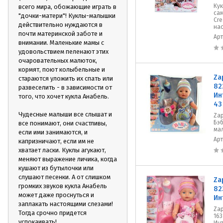
Кук
всего мира, обожающие играть в
сам
"дочки-матери"! Куклы-малышки
Cre
действительно нуждаются в
нас
почти материнской заботе и
Ар
внимании. Маленькие мамы с
удовольствием пеленают этих
очаровательных малюток,
кормят, поют колыбельные и
Za
стараются уложить их спать или
82
развеселить - в зависимости от
Ин
того, что хочет кукла Анабель.
43
Чудесные малыши все слышат и
Zap
Бэ
все понимают, они счастливы,
мал
если ими занимаются, и
Ар
капризничают, если им не
хватает ласки. Куклы агукают,
меняют выражение личика, когда
кушают из бутылочки или
слушают песенки. А от слишком
Za
громких звуков кукла Анабель
82
может даже проснуться и
Ин
заплакать настоящими слезами!
Zap
Тогда срочно придется
163
успокаивать!