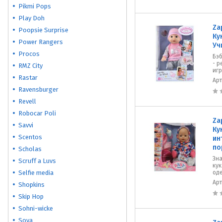
Pikmi Pops
Play Doh
Za
Poopsie Surprise
Ку
Power Rangers
Уч
Procos
Бэб
- р
RMZ City
игр
Rastar
Ар
Ravensburger
Revell
Robocar Poli
Za
Savvi
Ку
Scentos
ин
по
Scholas
Зн
Scruff a Luvs
кук
Selfie media
од
Ар
Shopkins
Skip Hop
Sohni-wicke
Soya