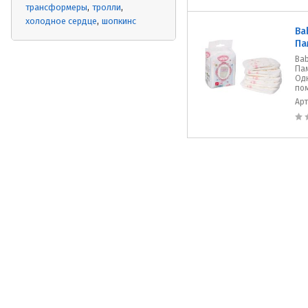
трансформеры
тролли
холодное сердце
шопкинс
Ba
Па
Bab
Пам
Од
пом
Ар