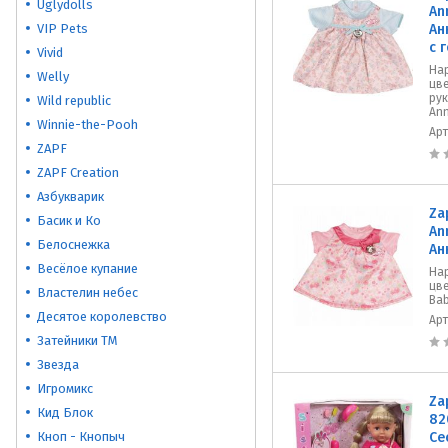
Uglydolls
An
VIP Pets
Ан
с 
Vivid
На
Welly
цв
ру
Wild republic
Ann
Winnie-the-Pooh
Ар
ZAPF
ZAPF Creation
Азбукварик
Za
Басик и Ко
An
Белоснежка
Ан
Весёлое купание
На
цв
Властелин небес
Bab
Десятое королевство
Ар
Затейники ТМ
Звезда
Игромикс
Za
Кид Блок
82
Кноп - Кнопыч
Се