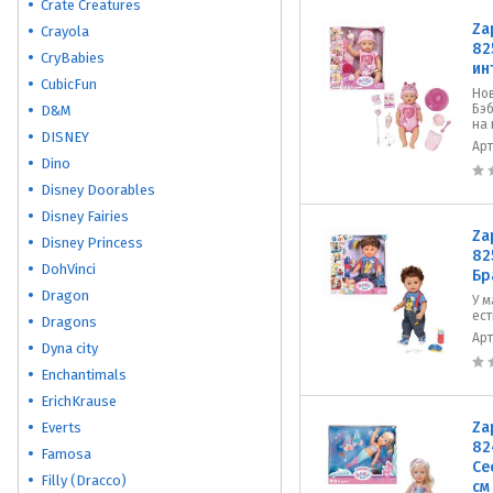
Crate Creatures
Za
Crayola
82
CryBabies
ин
CubicFun
Но
Бэб
D&M
на 
DISNEY
Ар
Dino
Disney Doorables
Disney Fairies
Za
Disney Princess
82
DohVinci
Бр
Dragon
У м
ест
Dragons
Ар
Dyna city
Enchantimals
ErichKrause
Za
Everts
82
Famosa
Се
Filly (Dracco)
см