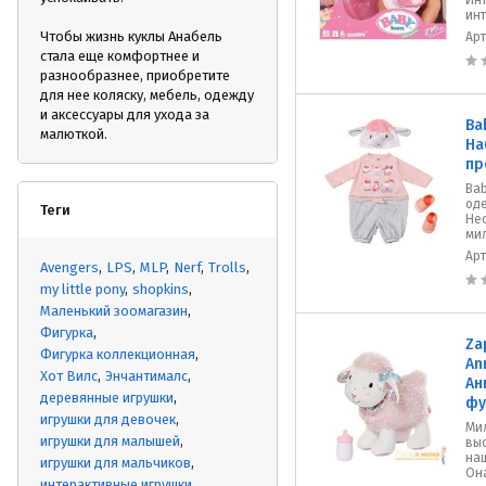
Инт
инт
Чтобы жизнь куклы Анабель
Ар
стала еще комфортнее и
разнообразнее, приобретите
для нее коляску, мебель, одежду
и аксессуары для ухода за
Ba
малюткой.
На
пр
Bab
од
Теги
Не
мил
Ар
Avengers
LPS
MLP
Nerf
Trolls
my little pony
shopkins
Маленький зоомагазин
Фигурка
Za
Фигурка коллекционная
An
Хот Вилс
Энчантималс
Ан
деревянные игрушки
фу
игрушки для девочек
Мил
игрушки для малышей
выс
на
игрушки для мальчиков
Она
интерактивные игрушки