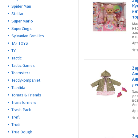
Za
Ку
Spider Man
ин
Stellar
то
Super Mario
Ма
SuperZings
на
зак
Sylvanian Families
в п
TAF TOYS
Ар
TY
Tactic
Tactic Games
Za
Teamsterz
An
Ан
Teddykompaniet
де
Tianlida
За
Tomas & Friends
дл
воз
Transformers
Ann
Trash Pack
Ар
Trefl
Trudi
True Dough
Za