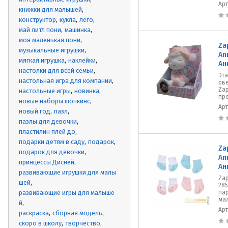
Ар
книжки для малышей
конструктор
кукла
лего
май литл пони
машинка
моя маленькая пони
Za
музыкальные игрушки
An
мягкая игрушка
наклейки
Ан
настолки для всей семьи
Эт
настольная игра для компании
ове
Zap
настольные игры
новинка
пре
новые наборы шопкинс
Ар
новый год
пазл
пазлы для девочки
пластилин плей до
подарки детям в саду
подарок
Za
подарок для девочки
An
принцессы Дисней
Ан
развивающие игрушки для малы
Zap
шей
285
развивающие игры для малыше
пар
мал
й
Ар
раскраска
сборная модель
скоро в школу
творчество