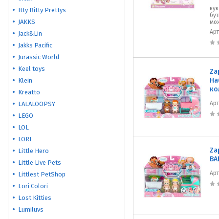
кук
Itty Bitty Prettys
бут
JAKKS
мож
Ар
Jack&Lin
Jakks Pacific
Jurassic World
Keel toys
Za
На
Klein
ко
Kreatto
Ар
LALALOOPSY
LEGO
LOL
LORI
Za
Little Hero
BA
Little Live Pets
Ар
Littlest PetShop
Lori Colori
Lost Kitties
Lumiluvs