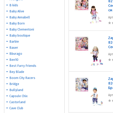
82
B kids
Се
см
Baby Alive
Baby Annabell
Ар
Baby Born
Baby Clementoni
Baby boutique
Za
Barbie
82
Се
Bauer
Bburago
Ар
Ben10
Best Furry Friends
Bey Blade
Boom City Racers
Za
82
Bridge
Бр
Bullyland
Ар
Capsule Chix
Castorland
Cave Club