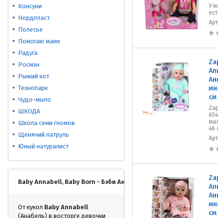
Консуни
У м
ест
Нордпласт
Ар
Полесье
Помогаю маме
Радуга
Za
Росмэн
An
Рыжий кот
Ан
Технопарк
мн
см
Чудо-мыло
Zap
ШКОДА
654
ма
Школа семи гномов
46 
Щенячий патруль
Ар
Юный натуралист
Za
Baby Annabell, Baby Born - Бэби Аннабелль, Бэби Борн
An
Ан
мн
От кукол
Baby Annabell
см
(Анабель) в восторге девочки