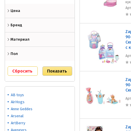
кук
Ар
Цена
Бренд
Za
90
Материал
Сю
с 
Пол
Ар
Za
90
Сю
AB toys
Ар
AirHogs
Anne Geddes
Arsenal
ArtBerry
Za
Avengers