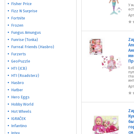
Fisher Price
У м
ест
Fizz N Surprise
Ар
Fortnite
Frozen
Fungus Amungus
Za
Funrise (Tonka)
An
Furreal Friends (Hasbro)
Ан
Furzerts
мн
Пр
GeoPuzzle
Бэ
HTI (JCB)
пуп
HTI (Roadsterz)
гла
ин
Hasbro
Ар
Hatber
Hero Eggs
Hobby World
Za
Hot Wheels
Ку
IGRAČEK
бы
Infantino
го
см
Intex