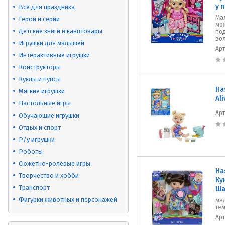
у 
Все для праздника
Ма
Герои и серии
мо
Детские книги и канцтовары
по
во
Игрушки для малышей
Ар
Интерактивные игрушки
Конструкторы
Куклы и пупсы
Ha
Мягкие игрушки
Al
Настольные игры
Ар
Обучающие игрушки
Отдых и спорт
Р/у игрушки
Роботы
Сюжетно-ролевые игры
Ha
Творчество и хобби
Ку
Транспорт
Ша
Фигурки животных и персонажей
мал
те
Ар