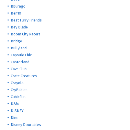
Bburago
Ben10
Best Furry Friends
Bey Blade
Boom City Racers
Bridge
Bullyland
Capsule Chix
Castorland
Cave Club
Crate Creatures
Crayola
CryBabies
CubicFun
D&M
DISNEY
Dino
Disney Doorables