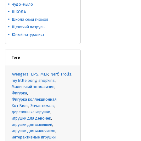
Чудо-мыло
ШКОДА
Школа семи гномов
Щенячий патруль
Юный натуралист
Теги
Avengers
LPS
MLP
Nerf
Trolls
my little pony
shopkins
Маленький зоомагазин
Фигурка
Фигурка коллекционная
Хот Вилс
Энчантималс
деревянные игрушки
игрушки для девочек
игрушки для малышей
игрушки для мальчиков
интерактивные игрушки