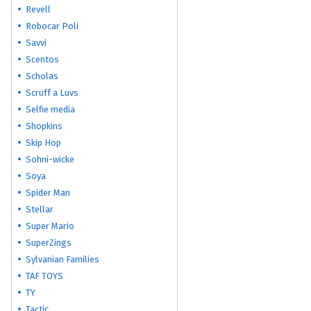
Revell
Robocar Poli
Savvi
Scentos
Scholas
Scruff a Luvs
Selfie media
Shopkins
Skip Hop
Sohni-wicke
Soya
Spider Man
Stellar
Super Mario
SuperZings
Sylvanian Families
TAF TOYS
TY
Tactic