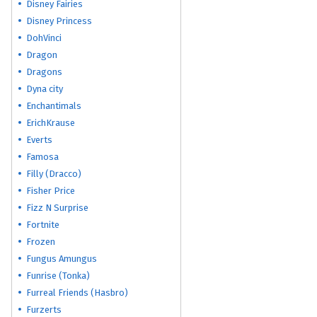
Disney Fairies
Disney Princess
DohVinci
Dragon
Dragons
Dyna city
Enchantimals
ErichKrause
Everts
Famosa
Filly (Dracco)
Fisher Price
Fizz N Surprise
Fortnite
Frozen
Fungus Amungus
Funrise (Tonka)
Furreal Friends (Hasbro)
Furzerts