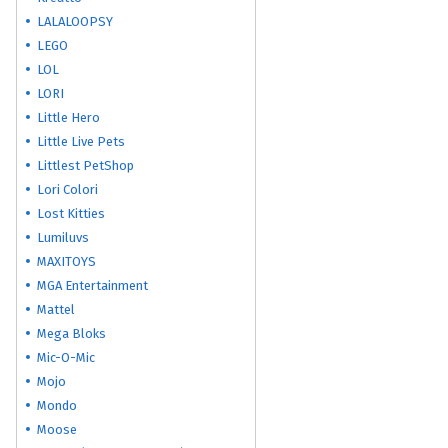
LALALOOPSY
LEGO
LOL
LORI
Little Hero
Little Live Pets
Littlest PetShop
Lori Colori
Lost Kitties
Lumiluvs
MAXITOYS
MGA Entertainment
Mattel
Mega Bloks
Mic-O-Mic
Mojo
Mondo
Moose