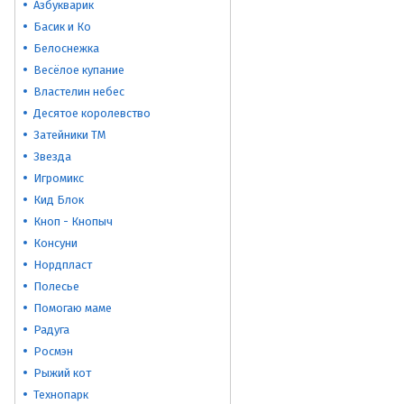
Азбукварик
Басик и Ко
Белоснежка
Весёлое купание
Властелин небес
Десятое королевство
Затейники ТМ
Звезда
Игромикс
Кид Блок
Кноп - Кнопыч
Консуни
Нордпласт
Полесье
Помогаю маме
Радуга
Росмэн
Рыжий кот
Технопарк