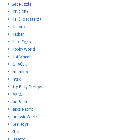
GeoPuzzle
HTI (JCB)
HTI (Roadsterz)
Hasbro
Hatber
Hero Eggs
Hobby World
Hot Wheels
IGRAČEK
Infantino
Intex
Itty Bitty Prettys
JAKKS
Jack&Lin
Jakks Pacific
Jurassic World
Keel toys
Klein
Kreatto