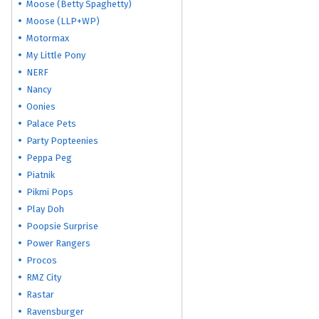
Moose (Betty Spaghetty)
Moose (LLP+WP)
Motormax
My Little Pony
NERF
Nancy
Oonies
Palace Pets
Party Popteenies
Peppa Peg
Piatnik
Pikmi Pops
Play Doh
Poopsie Surprise
Power Rangers
Procos
RMZ City
Rastar
Ravensburger