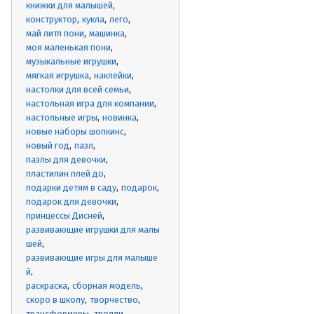
книжки для малышей
конструктор
кукла
лего
май литл пони
машинка
моя маленькая пони
музыкальные игрушки
мягкая игрушка
наклейки
настолки для всей семьи
настольная игра для компании
настольные игры
новинка
новые наборы шопкинс
новый год
пазл
пазлы для девочки
пластилин плей до
подарки детям в саду
подарок
подарок для девочки
принцессы Дисней
развивающие игрушки для малы
шей
развивающие игры для малыше
й
раскраска
сборная модель
скоро в школу
творчество
трансформеры
тролли