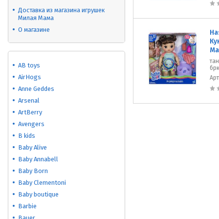
Доставка из магазина игрушек
Милая Мама
О магазине
Ha
Ку
Ма
та
AB toys
бр
AirHogs
Ар
Anne Geddes
Arsenal
ArtBerry
Avengers
B kids
Baby Alive
Baby Annabell
Baby Born
Baby Clementoni
Baby boutique
Barbie
Bauer