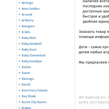
наличие всего 
AirHogs
последние нови
Anne Geddes
доступные цены
Arsenal
быстрое и удоб
ArtBerry
удобная курьер
Avengers
Заказать товар 
B kids
помощи информи
Baby Alive
Baby Annabell
Дети - самое лу
Baby Born
детям любые иг
Baby Clementoni
Baby boutique
Мы предлагаем 
Barbie
Bauer
Bburago
Ben10
Best Furry Friends
Bey Blade
ИП Кузичев А.С., 1
Boom City Racers
ОГРН: 3117746117
Bridge