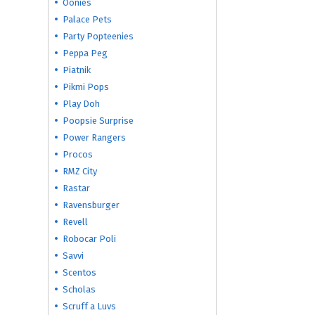
Oonies
Palace Pets
Party Popteenies
Peppa Peg
Piatnik
Pikmi Pops
Play Doh
Poopsie Surprise
Power Rangers
Procos
RMZ City
Rastar
Ravensburger
Revell
Robocar Poli
Savvi
Scentos
Scholas
Scruff a Luvs