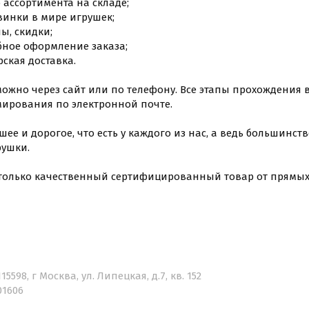
ассортимента на складе;
нки в мире игрушек;
, скидки;
ное оформление заказа;
ская доставка.
можно через сайт или по телефону. Все этапы прохождения в
рования по электронной почте.
чшее и дорогое, что есть у каждого из нас, а ведь большин
рушки.
только качественный сертифицированный товар от прямых
15598, г Москва, ул. Липецкая, д.7, кв. 152
01606