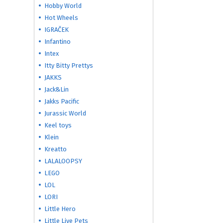
Hobby World
Hot Wheels
IGRAČEK
Infantino
Intex
Itty Bitty Prettys
JAKKS
Jack&Lin
Jakks Pacific
Jurassic World
Keel toys
Klein
Kreatto
LALALOOPSY
LEGO
LOL
LORI
Little Hero
Little Live Pets