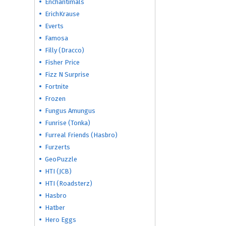
Enchantimals
ErichKrause
Everts
Famosa
Filly (Dracco)
Fisher Price
Fizz N Surprise
Fortnite
Frozen
Fungus Amungus
Funrise (Tonka)
Furreal Friends (Hasbro)
Furzerts
GeoPuzzle
HTI (JCB)
HTI (Roadsterz)
Hasbro
Hatber
Hero Eggs