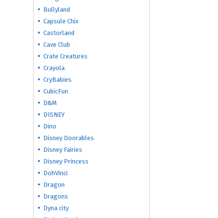
Bullyland
Capsule Chix
Castorland
Cave Club
Crate Creatures
Crayola
CryBabies
CubicFun
D&M
DISNEY
Dino
Disney Doorables
Disney Fairies
Disney Princess
DohVinci
Dragon
Dragons
Dyna city