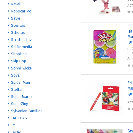
Revell
Ар
Robocar Poli
Savvi
Scentos
Ha
Scholas
Ма
Scruff a Luvs
цв
Selfie media
наб
ярк
Shopkins
Ар
Skip Hop
Sohni-wicke
Soya
Spider Man
Er
Ме
Stellar
цв
Super Mario
Ар
SuperZings
Sylvanian Families
TAF TOYS
TY
Бе
Tactic