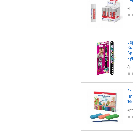
Ар
Le
Ко
Бр
чу
Ар
Er
Пл
16
Ар