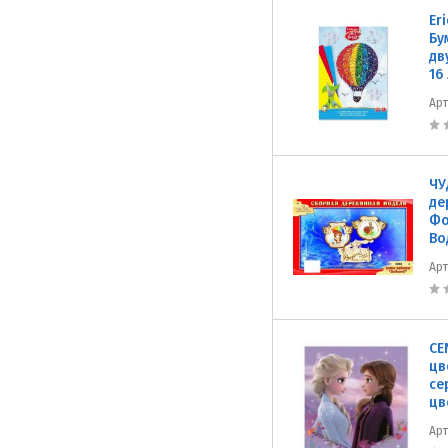
Er
Бу
дв
16
Ар
ЧУ
де
Фо
Во
Ар
CE
цв
се
цв
Ар