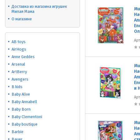
Доставка из магазина игрушек
Mu
Милая Мама
На
О магазине
Ап
En
Ол
Ар
AB toys
AirHogs
Anne Geddes
Arsenal
Mu
На
ArtBerry
Ап
Avengers
En
B kids
и 
Baby Alive
Ар
Baby Annabell
Baby Born
Baby Clementoni
Mu
Baby boutique
На
Barbie
Ап
Bauer
ст