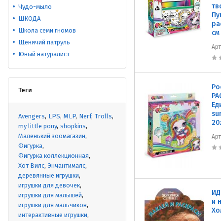
тв
Чудо-мыло
Пу
ШКОДА
ра
Школа семи гномов
см
Щенячий патруль
Ар
Юный натуралист
Po
Теги
PA
Ед
su
Avengers
LPS
MLP
Nerf
Trolls
20
my little pony
shopkins
Маленький зоомагазин
Ар
Фигурка
Фигурка коллекционная
Хот Вилс
Энчантималс
деревянные игрушки
игрушки для девочек
ИД
игрушки для малышей
и 
игрушки для мальчиков
Хо
интерактивные игрушки