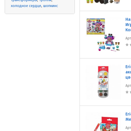
холодное сердце
шопкинс
Ha
Иг
Ко
Ар
Er
ак
цв
Ар
Er
Ме
Ар