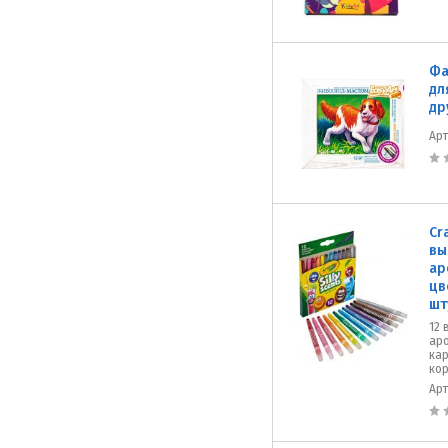
Фа
дл
др
Ар
Cr
вы
ар
цв
шт
12
ар
ка
ко
Ар