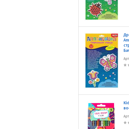
Др
Ап
ст
Ба
Ар
Ki
во
Ар