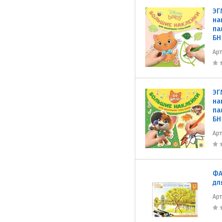
ЭГ
на
па
БН
Ар
ЭГ
на
па
БН
Ар
ФА
дл
Ар