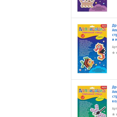
Др
Ап
ст
и 
Ар
Др
Ап
ст
ко
Ар