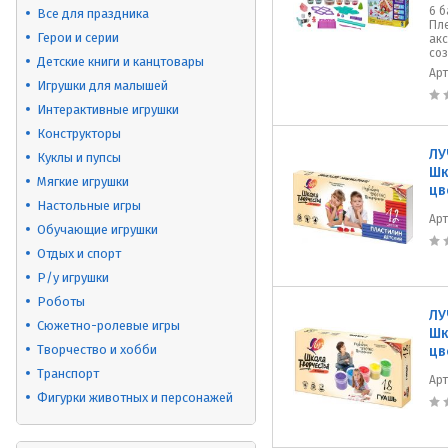
6 б
Все для праздника
Пле
Герои и серии
ак
соз
Детские книги и канцтовары
Ар
Игрушки для малышей
Интерактивные игрушки
Конструкторы
ЛУ
Куклы и пупсы
Шк
Мягкие игрушки
цв
Настольные игры
Ар
Обучающие игрушки
Отдых и спорт
Р/у игрушки
Роботы
ЛУ
Сюжетно-ролевые игры
Шк
Творчество и хобби
цв
Транспорт
Ар
Фигурки животных и персонажей