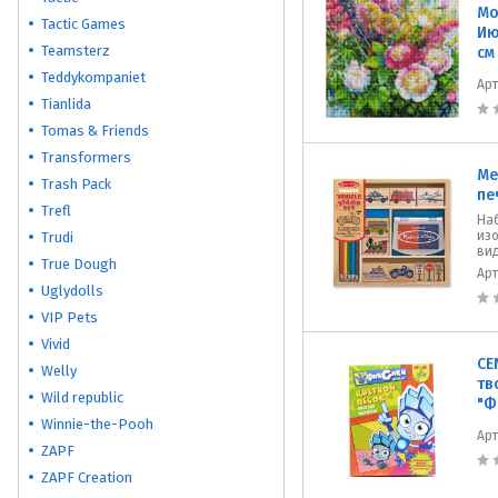
Мо
Tactic Games
Ию
Teamsterz
см
Teddykompaniet
Ар
Tianlida
Tomas & Friends
Transformers
Me
Trash Pack
пе
Trefl
На
из
Trudi
ви
True Dough
Ар
Uglydolls
VIP Pets
Vivid
CE
Welly
тв
Wild republic
"Ф
Winnie-the-Pooh
Ар
ZAPF
ZAPF Creation