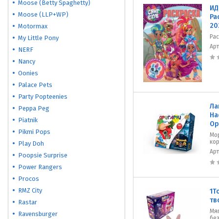
Moose (Betty Spaghetty)
ИД
Moose (LLP+WP)
Ра
20
Motormax
Рас
My Little Pony
Ар
NERF
Nancy
Oonies
Palace Pets
Party Popteenies
Ла
Peppa Peg
На
Piatnik
Ор
Pikmi Pops
Мор
ко
Play Doh
Ар
Poopsie Surprise
Power Rangers
Procos
RMZ City
1T
тв
Rastar
Мя
Ravensburger
без