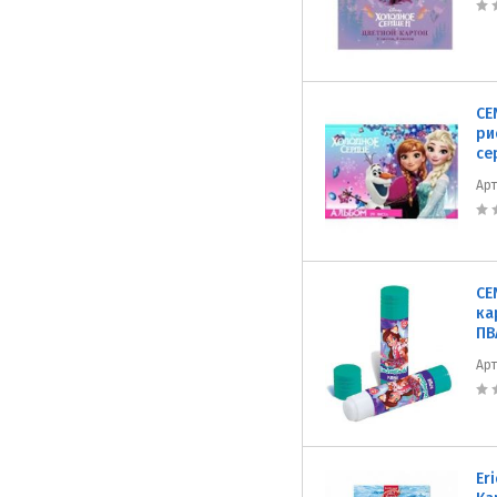
CE
ри
се
Ар
CE
ка
ПВ
Ар
Er