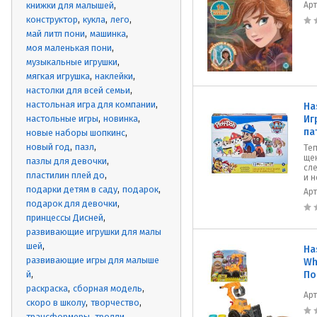
книжки для малышей
Ар
конструктор
кукла
лего
май литл пони
машинка
моя маленькая пони
музыкальные игрушки
мягкая игрушка
наклейки
настолки для всей семьи
настольная игра для компании
Ha
настольные игры
новинка
Иг
па
новые наборы шопкинс
новый год
пазл
Те
ще
пазлы для девочки
сле
пластилин плей до
и н
подарки детям в саду
подарок
Ар
подарок для девочки
принцессы Дисней
развивающие игрушки для малы
шей
Ha
развивающие игры для малыше
Wh
й
По
раскраска
сборная модель
Ар
скоро в школу
творчество
трансформеры
тролли