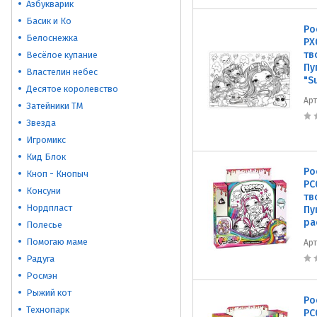
Азбукварик
Басик и Ко
Po
Белоснежка
PX
тв
Весёлое купание
Пу
Властелин небес
"S
Десятое королевство
Ар
Затейники ТМ
Звезда
Игромикс
Кид Блок
Po
Кноп - Кнопыч
PC
Консуни
тв
Нордпласт
Пу
ра
Полесье
Помогаю маме
Ар
Радуга
Росмэн
Рыжий кот
Po
Технопарк
PC