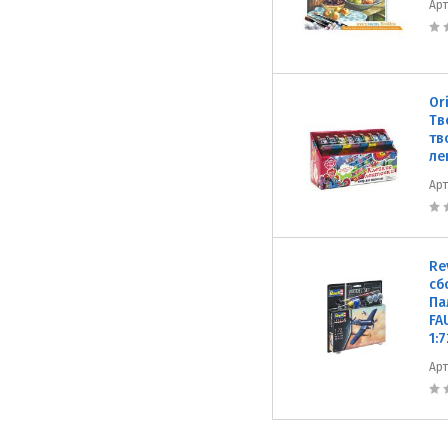
Ар
Or
Тв
тв
ле
Ар
Re
сб
Па
FA
1:7
Ар