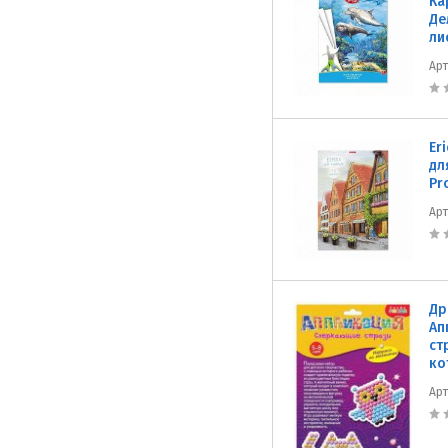
Ка
Де
ли
Ар
Er
дл
Pr
Ар
Др
Ап
ст
ко
Ар