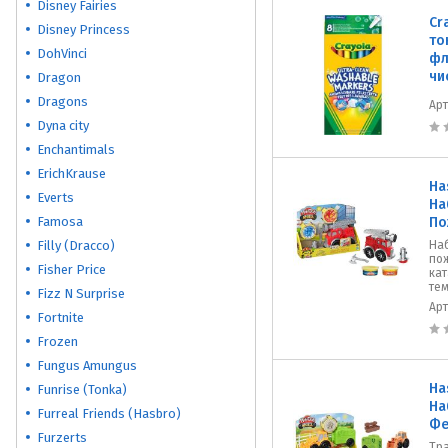
Disney Fairies
Cr
Disney Princess
то
DohVinci
фл
чи
Dragon
Dragons
Ар
Dyna city
Enchantimals
ErichKrause
Ha
Everts
На
Famosa
По
Filly (Dracco)
Наб
по
Fisher Price
кат
тем
Fizz N Surprise
Ар
Fortnite
Frozen
Fungus Amungus
Ha
Funrise (Tonka)
На
Furreal Friends (Hasbro)
Фе
Furzerts
Тра