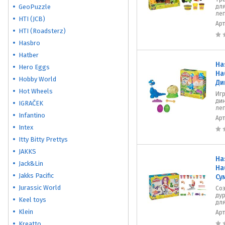
GeoPuzzle
для
ле
HTI (JCB)
Ар
HTI (Roadsterz)
Hasbro
Hatber
Ha
Hero Eggs
На
Hobby World
Ди
Hot Wheels
Иг
ди
IGRAČEK
ле
Infantino
Ар
Intex
Itty Bitty Prettys
JAKKS
Ha
Jack&Lin
На
Jakks Pacific
Су
Jurassic World
Со
дур
Keel toys
для
Klein
Ар
Kreatto