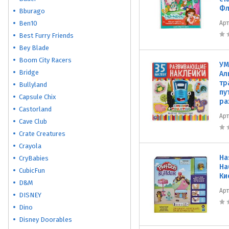
Фл
Bburago
Ben10
Ар
Best Furry Friends
Bey Blade
Boom City Racers
УМ
Bridge
Ал
тр
Bullyland
пу
Capsule Chix
ра
Castorland
Ар
Cave Club
Crate Creatures
Crayola
Ha
CryBabies
На
CubicFun
Ки
D&M
Ар
DISNEY
Dino
Disney Doorables