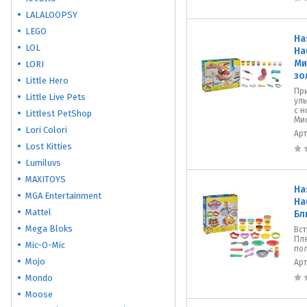
LALALOOPSY
LEGO
Ha
LOL
На
Ми
LORI
зо
Little Hero
При
Little Live Pets
ул
с 
Littlest PetShop
Мис
Lori Colori
Ар
Lost Kitties
Lumiluvs
MAXITOYS
Ha
MGA Entertainment
На
Mattel
Бл
Mega Bloks
Вст
Пл
Mic-O-Mic
по
Mojo
Ар
Mondo
Moose