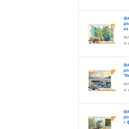
ФА
дл
на
Ар
ФА
дл
"В
Ар
ФА
дл
с 