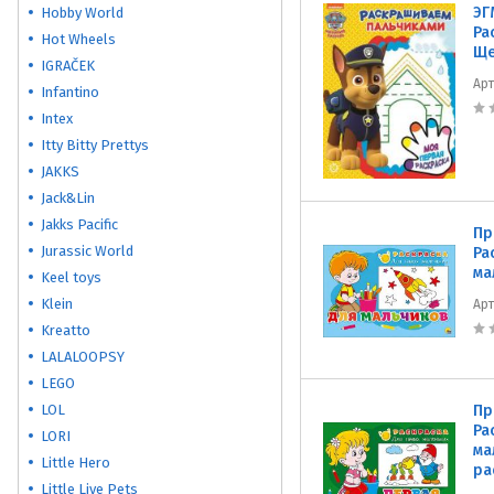
ЭГ
Hobby World
Ра
Hot Wheels
Ще
IGRAČEK
Ар
Infantino
Intex
Itty Bitty Prettys
JAKKS
Jack&Lin
Jakks Pacific
Пр
Jurassic World
Ра
ма
Keel toys
Klein
Ар
Kreatto
LALALOOPSY
LEGO
LOL
Пр
Ра
LORI
ма
Little Hero
ра
Little Live Pets