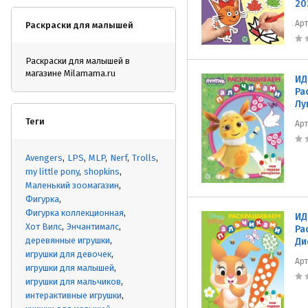
20
Ар
Раскраски для малышей
Раскраски для малышей в
магазине Milamama.ru
ИД
Ра
Лу
Теги
Ар
Avengers
LPS
MLP
Nerf
Trolls
my little pony
shopkins
Маленький зоомагазин
Фигурка
Фигурка коллекционная
ИД
Хот Вилс
Энчантималс
Ра
деревянные игрушки
Ди
игрушки для девочек
Ар
игрушки для малышей
игрушки для мальчиков
интерактивные игрушки