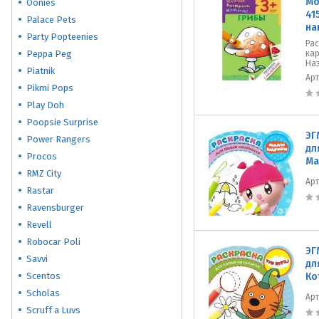
Мо
Oonies
41
Palace Pets
на
Party Popteenies
Рас
Peppa Peg
ка
Наз
Piatnik
Ар
Pikmi Pops
Play Doh
Poopsie Surprise
ЭГ
Power Rangers
дл
Procos
Ма
RMZ City
Ар
Rastar
Ravensburger
Revell
Robocar Poli
ЭГ
Savvi
дл
Scentos
Ко
Scholas
Ар
Scruff a Luvs