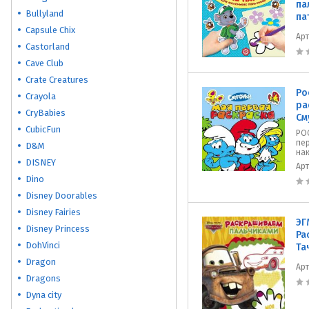
па
Bullyland
па
Capsule Chix
Ар
Castorland
Cave Club
Crate Creatures
Ро
Crayola
ра
CryBabies
См
CubicFun
РО
пер
D&M
на
DISNEY
Ар
Dino
Disney Doorables
Disney Fairies
ЭГ
Disney Princess
Ра
DohVinci
Та
Dragon
Ар
Dragons
Dyna city