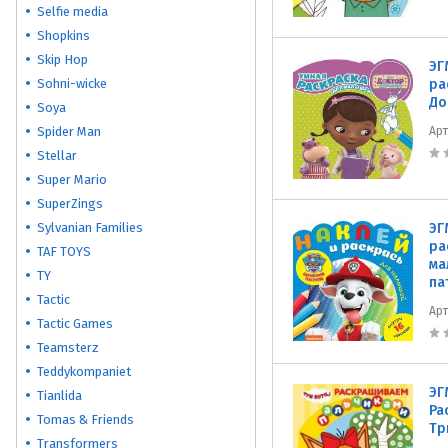
Selfie media
Shopkins
Skip Hop
ЭГ
Sohni-wicke
ра
До
Soya
Spider Man
Ар
Stellar
Super Mario
SuperZings
Sylvanian Families
ЭГ
ра
TAF TOYS
ма
TY
па
Tactic
Ар
Tactic Games
Teamsterz
Teddykompaniet
ЭГ
Tianlida
Ра
Tomas & Friends
Тр
Transformers