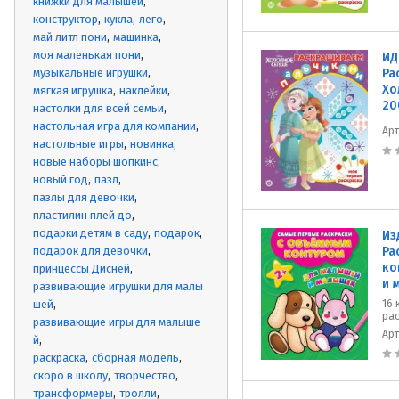
книжки для малышей
конструктор
кукла
лего
май литл пони
машинка
моя маленькая пони
ИД
музыкальные игрушки
Ра
Хо
мягкая игрушка
наклейки
20
настолки для всей семьи
настольная игра для компании
Ар
настольные игры
новинка
новые наборы шопкинс
новый год
пазл
пазлы для девочки
пластилин плей до
подарки детям в саду
подарок
Из
подарок для девочки
Ра
ко
принцессы Дисней
и 
развивающие игрушки для малы
шей
16 
ра
развивающие игры для малыше
Ар
й
раскраска
сборная модель
скоро в школу
творчество
трансформеры
тролли