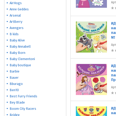
Ар
AirHogs
Anne Geddes
Arsenal
ArtBerry
ИД
Avengers
на
па
B kids
№ 
Baby Alive
Ар
Baby Annabell
Baby Born
Baby Clementoni
Baby boutique
ИД
на
Barbie
па
Bauer
Пр
Bburago
Ар
Ben10
Best Furry Friends
Bey Blade
ИД
Boom City Racers
на
Bridge