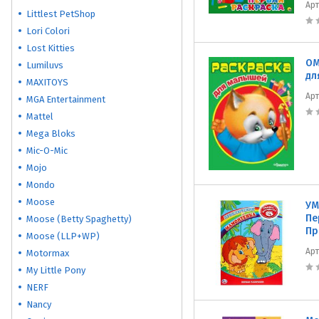
Ар
Littlest PetShop
Lori Colori
Lost Kitties
ОМ
Lumiluvs
дл
MAXITOYS
Ар
MGA Entertainment
Mattel
Mega Bloks
Mic-O-Mic
Mojo
Mondo
Moose
УМ
Пе
Moose (Betty Spaghetty)
Пр
Moose (LLP+WP)
Ар
Motormax
My Little Pony
NERF
Nancy