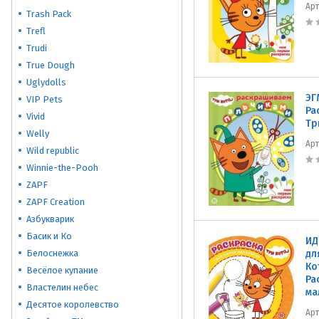
Ар
Trash Pack
Trefl
Trudi
True Dough
Uglydolls
ЭГ
VIP Pets
Ра
Vivid
Тр
Welly
Ар
Wild republic
Winnie-the-Pooh
ZAPF
ZAPF Creation
Азбукварик
Басик и Ко
ИД
Белоснежка
дл
Ко
Весёлое купание
Ра
Властелин небес
ма
Десятое королевство
Ар