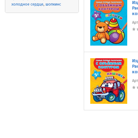
Из
холодное сердце
шопкинс
Ра
ко
Ар
Из
Ра
ко
Ар