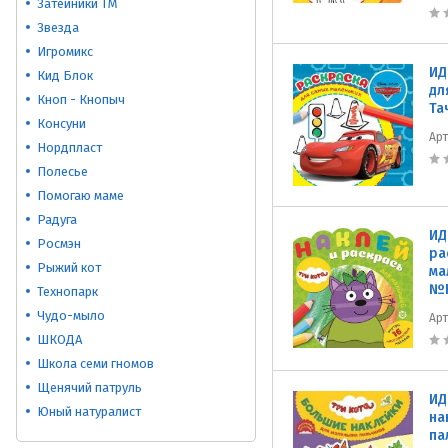
Затейники ТМ
Звезда
Игромикс
ИД
Кид Блок
дл
Кноп - Кнопыч
Та
Консуни
Ар
Нордпласт
Полесье
Помогаю маме
Радуга
ИД
Росмэн
ра
Рыжий кот
ма
№Н
Технопарк
Чудо-мыло
Ар
ШКОДА
Школа семи гномов
Щенячий патруль
ИД
Юный натуралист
на
па