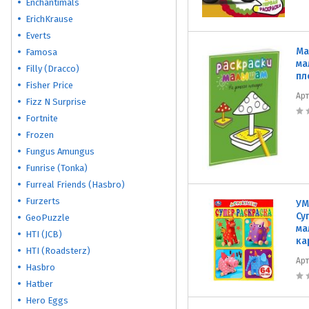
Enchantimals
ErichKrause
Everts
Ма
Famosa
ма
Filly (Dracco)
пл
Fisher Price
Ар
Fizz N Surprise
Fortnite
Frozen
Fungus Amungus
Funrise (Tonka)
Furreal Friends (Hasbro)
Furzerts
УМ
Су
GeoPuzzle
ма
HTI (JCB)
ка
HTI (Roadsterz)
Ар
Hasbro
Hatber
Hero Eggs