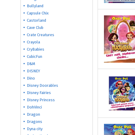
Bullyland
Capsule Chix
Castorland
Cave Club
Crate Creatures
Crayola
CryBabies
CubicFun
D&M
DISNEY
Dino
Disney Doorables
Disney Fairies
Disney Princess
DohVinci
Dragon
Dragons
Dyna city