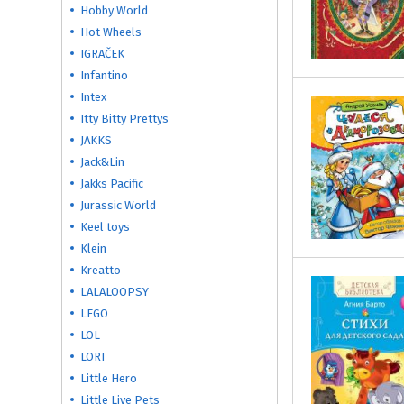
Hobby World
Hot Wheels
IGRAČEK
Infantino
Intex
Itty Bitty Prettys
JAKKS
Jack&Lin
Jakks Pacific
Jurassic World
Keel toys
Klein
Kreatto
LALALOOPSY
LEGO
LOL
LORI
Little Hero
Little Live Pets