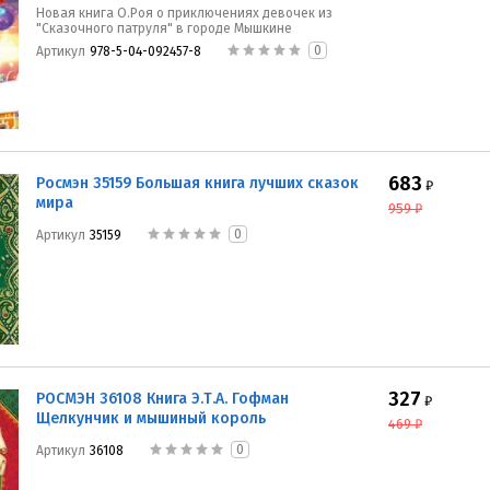
Новая книга О.Роя о приключениях девочек из
"Сказочного патруля" в городе Мышкине
0
Артикул
978-5-04-092457-8
683
Росмэн 35159 Большая книга лучших сказок
₽
мира
959
₽
0
Артикул
35159
327
РОСМЭН 36108 Книга Э.Т.А. Гофман
₽
Щелкунчик и мышиный король
469
₽
0
Артикул
36108