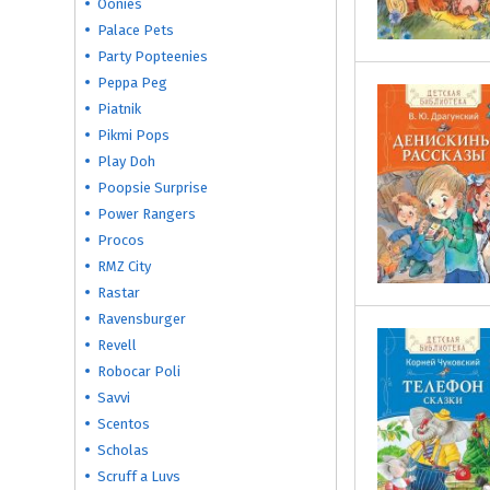
Oonies
Palace Pets
Party Popteenies
Peppa Peg
Piatnik
Pikmi Pops
Play Doh
Poopsie Surprise
Power Rangers
Procos
RMZ City
Rastar
Ravensburger
Revell
Robocar Poli
Savvi
Scentos
Scholas
Scruff a Luvs