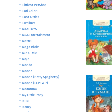
Littlest PetShop
Lori Colori
Lost Kitties
Lumiluvs
MAXITOYS
MGA Entertainment
Mattel
Mega Bloks
Mic-O-Mic
Mojo
Mondo
Moose
Moose (Betty Spaghetty)
Moose (LLP+WP)
Motormax
My Little Pony
NERF
Nancy