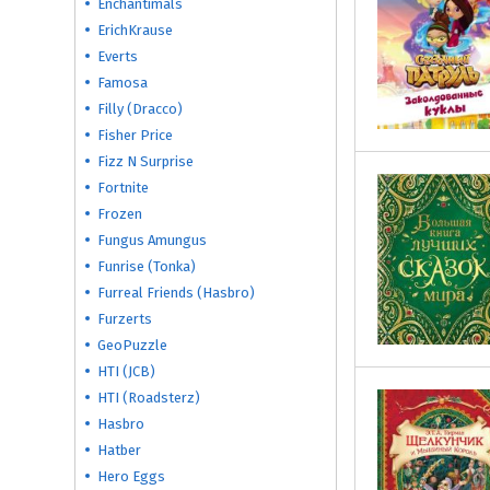
Enchantimals
ErichKrause
Everts
Famosa
Filly (Dracco)
Fisher Price
Fizz N Surprise
Fortnite
Frozen
Fungus Amungus
Funrise (Tonka)
Furreal Friends (Hasbro)
Furzerts
GeoPuzzle
HTI (JCB)
HTI (Roadsterz)
Hasbro
Hatber
Hero Eggs