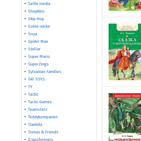
Selfie media
Shopkins
Skip Hop
Sohni-wicke
Soya
Spider Man
Stellar
Super Mario
SuperZings
Sylvanian Families
TAF TOYS
TY
Tactic
Tactic Games
Teamsterz
Teddykompaniet
Tianlida
Tomas & Friends
Transformers