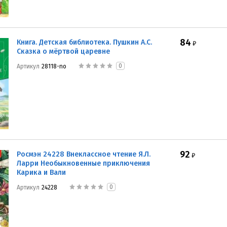
84
Книга. Детская библиотека. Пушкин А.С.
₽
Сказка о мёртвой царевне
0
Артикул
28118-no
92
Росмэн 24228 Внеклассное чтение Я.Л.
₽
Ларри Необыкновенные приключения
Карика и Вали
0
Артикул
24228