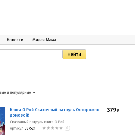
Новости
Милая Мама
вые и популярные
379
Книга О.Рой Сказочный патруль Осторожно,
₽
домовой!
Сказочный патруль книга О.Рой
0
Артикул
587521