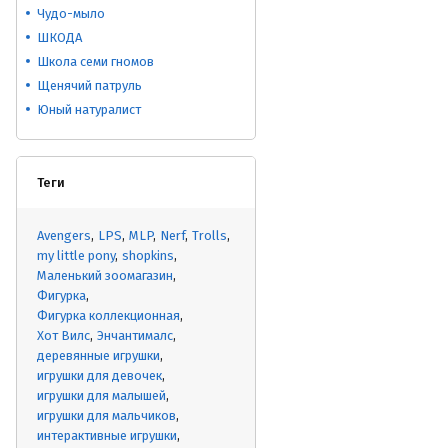
Чудо-мыло
ШКОДА
Школа семи гномов
Щенячий патруль
Юный натуралист
Теги
Avengers
LPS
MLP
Nerf
Trolls
my little pony
shopkins
Маленький зоомагазин
Фигурка
Фигурка коллекционная
Хот Вилс
Энчантималс
деревянные игрушки
игрушки для девочек
игрушки для малышей
игрушки для мальчиков
интерактивные игрушки