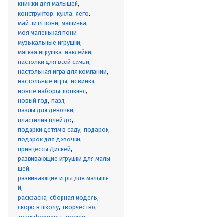
книжки для малышей
конструктор
кукла
лего
май литл пони
машинка
моя маленькая пони
музыкальные игрушки
мягкая игрушка
наклейки
настолки для всей семьи
настольная игра для компании
настольные игры
новинка
новые наборы шопкинс
новый год
пазл
пазлы для девочки
пластилин плей до
подарки детям в саду
подарок
подарок для девочки
принцессы Дисней
развивающие игрушки для малы
шей
развивающие игры для малыше
й
раскраска
сборная модель
скоро в школу
творчество
трансформеры
тролли