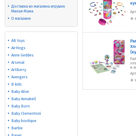
ку
Доставка из магазина игрушек
Милая Мама
Ар
О магазине
AB toys
Pa
Хл
AirHogs
(к
Anne Geddes
Par
Arsenal
хл
и а
ArtBerry
Ар
Avengers
B kids
Baby Alive
Baby Annabell
Baby Born
Baby Clementoni
Baby boutique
Barbie
Bauer