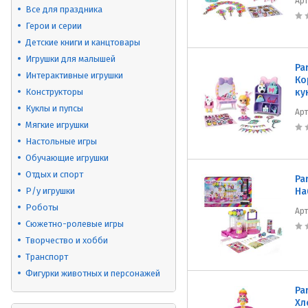
Ар
Все для праздника
Герои и серии
Детские книги и канцтовары
Игрушки для малышей
Pa
Интерактивные игрушки
Ко
Конструкторы
ку
Куклы и пупсы
Ар
Мягкие игрушки
Настольные игры
Обучающие игрушки
Отдых и спорт
Pa
Р/у игрушки
На
Роботы
Ар
Сюжетно-ролевые игры
Творчество и хобби
Транспорт
Фигурки животных и персонажей
Pa
Хл