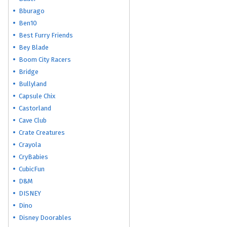
Bburago
Ben10
Best Furry Friends
Bey Blade
Boom City Racers
Bridge
Bullyland
Capsule Chix
Castorland
Cave Club
Crate Creatures
Crayola
CryBabies
CubicFun
D&M
DISNEY
Dino
Disney Doorables