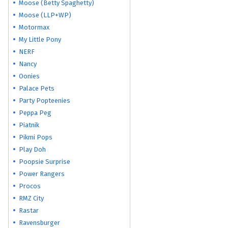
Moose (Betty Spaghetty)
Moose (LLP+WP)
Motormax
My Little Pony
NERF
Nancy
Oonies
Palace Pets
Party Popteenies
Peppa Peg
Piatnik
Pikmi Pops
Play Doh
Poopsie Surprise
Power Rangers
Procos
RMZ City
Rastar
Ravensburger