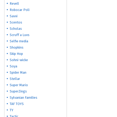
Revell
Robocar Poli
Savvi
Scentos
Scholas
Scruff a Luvs
Selfie media
Shopkins
Skip Hop
Sohni-wicke
Soya
Spider Man
Stellar
Super Mario
SuperZings
Sylvanian Families
TAF TOYS
TY
Tactic