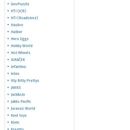
GeoPuzzle
HTI (JCB)
HTI (Roadsterz)
Hasbro
Hatber
Hero Eggs
Hobby World
Hot Wheels
IGRAČEK
Infantino
Intex
Itty Bitty Prettys
JAKKS
Jack&Lin
Jakks Pacific
Jurassic World
Keel toys
Klein
Kreatto