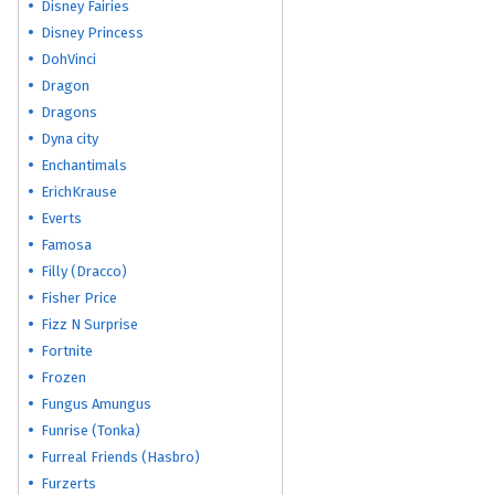
Disney Fairies
Disney Princess
DohVinci
Dragon
Dragons
Dyna city
Enchantimals
ErichKrause
Everts
Famosa
Filly (Dracco)
Fisher Price
Fizz N Surprise
Fortnite
Frozen
Fungus Amungus
Funrise (Tonka)
Furreal Friends (Hasbro)
Furzerts