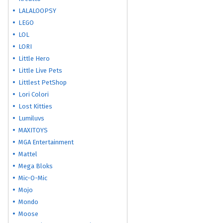
LALALOOPSY
LEGO
LOL
LORI
Little Hero
Little Live Pets
Littlest PetShop
Lori Colori
Lost Kitties
Lumiluvs
MAXITOYS
MGA Entertainment
Mattel
Mega Bloks
Mic-O-Mic
Mojo
Mondo
Moose