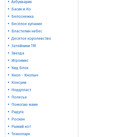
Азбукварик
Басик и Ко
Белоснежка
Весёлое купание
Властелин небес
Десятое королевство
Затейники ТМ
Звезда
Игромикс
Кид Блок
Кноп - Кнопыч
Консуни
Нордпласт
Полесье
Помогаю маме
Радуга
Росмэн
Рыжий кот
Технопарк