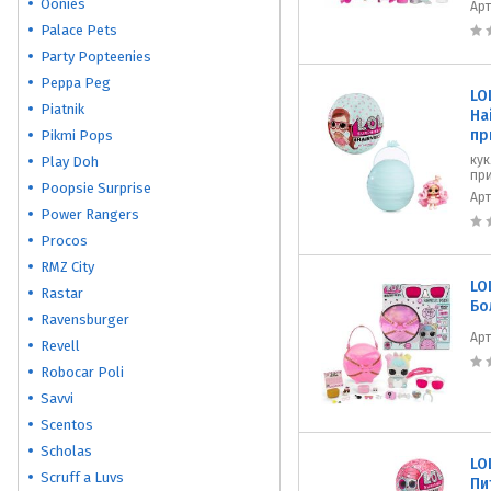
Oonies
Ар
Palace Pets
Party Popteenies
Peppa Peg
LO
Piatnik
Ha
пр
Pikmi Pops
кук
Play Doh
при
Poopsie Surprise
Ар
Power Rangers
Procos
RMZ City
LO
Rastar
Бо
Ravensburger
Ар
Revell
Robocar Poli
Savvi
Scentos
Scholas
LO
Scruff a Luvs
Пи