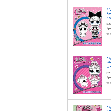
Из
Ра
ро
ра
Ар
Из
Ра
фи
ра
Ар
Из