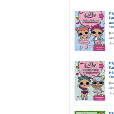
Из
Ра
дл
Su
ра
Ар
Из
Ра
ма
Su
рас
Ар
Из