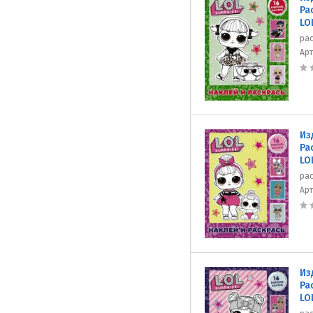
Ра
LO
рас
Ар
Из
Ра
LO
рас
Ар
Из
Ра
LO