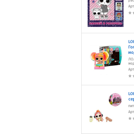
рас
Ар
LO
Го
мо
ЛО
мо
Ар
LO
се
пит
Ар