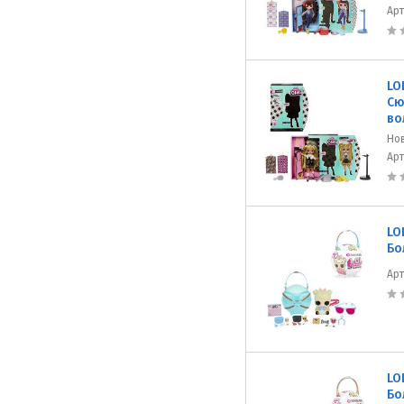
Ар
LO
Сю
во
Но
Ар
LO
Бо
Ар
LO
Бо