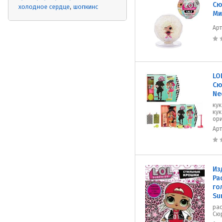
Сю
холодное сердце
шопкинс
Ми
Ар
LO
Сю
Ne
кук
кук
ори
Ар
Из
Ра
го
Su
ра
Сю