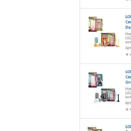
LO
Сю
Da
Но
LOL
кол
Ар
LO
Сю
Gr
Но
LOL
кол
Ар
LO