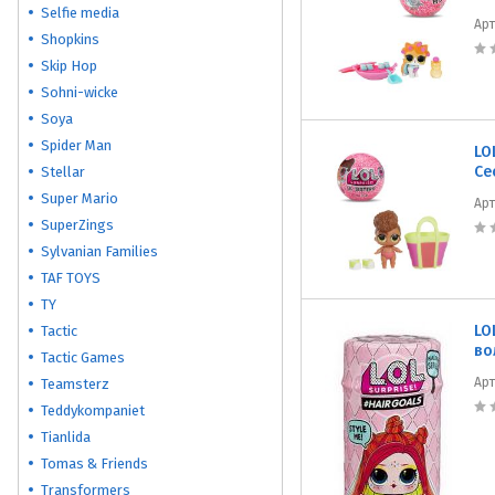
Selfie media
Ар
Shopkins
Skip Hop
Sohni-wicke
Soya
Spider Man
LO
Се
Stellar
Super Mario
Ар
SuperZings
Sylvanian Families
TAF TOYS
TY
LO
Tactic
во
Tactic Games
Ар
Teamsterz
Teddykompaniet
Tianlida
Tomas & Friends
Transformers