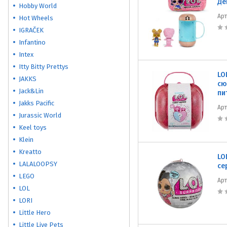
Де
Hobby World
Ар
Hot Wheels
IGRAČEK
Infantino
Intex
Itty Bitty Prettys
LO
JAKKS
сю
Jack&Lin
пи
Jakks Pacific
Ар
Jurassic World
Keel toys
Klein
Kreatto
LO
LALALOOPSY
се
LEGO
Ар
LOL
LORI
Little Hero
Little Live Pets