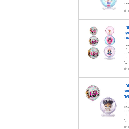
Ар
LO
ку
Сн
наб
дис
ори
лол
Ар
LO
Зи
пу
лол
зим
ори
лол
Ар