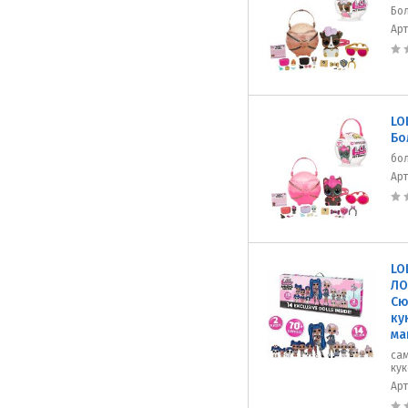
Бо
Ар
LO
Бо
бо
Ар
LO
ЛО
Сю
ку
ма
сам
кук
Ар