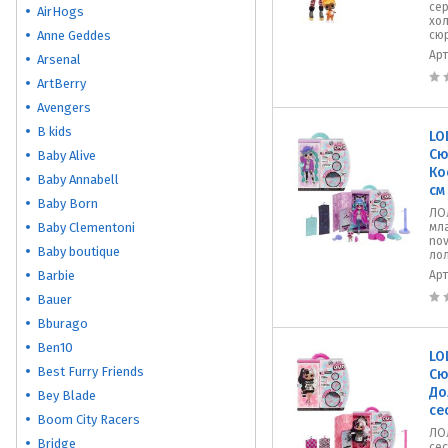
се
AirHogs
хол
Anne Geddes
сю
Ар
Arsenal
ArtBerry
Avengers
B kids
LO
Сю
Baby Alive
Ко
Baby Annabell
см
Baby Born
ЛО
Baby Clementoni
мла
nov
Baby boutique
лол
Barbie
Ар
Bauer
Bburago
Ben10
LO
Best Furry Friends
Сю
До
Bey Blade
се
Boom City Racers
ЛО
Bridge
сес