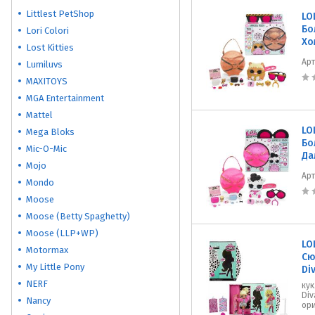
Littlest PetShop
LO
Бо
Lori Colori
Хо
Lost Kitties
Ар
Lumiluvs
MAXITOYS
MGA Entertainment
Mattel
LO
Mega Bloks
Бо
Mic-O-Mic
Да
Mojo
Ар
Mondo
Moose
Moose (Betty Spaghetty)
Moose (LLP+WP)
LO
Motormax
Сю
My Little Pony
Di
NERF
кук
Div
Nancy
ори