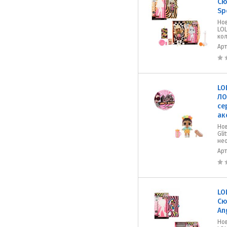
Сю
Sp
Но
LOL
кол
Ар
LO
ЛО
се
ак
Нов
Gli
не
Ар
LO
Сю
An
Но