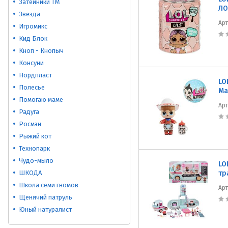
Затейники ТМ
ЛО
Звезда
Ар
Игромикс
Кид Блок
Кноп - Кнопыч
Консуни
Нордпласт
LO
Полесье
Ма
Помогаю маме
Ар
Радуга
Росмэн
Рыжий кот
Технопарк
Чудо-мыло
LO
ШКОДА
тр
Школа семи гномов
Ар
Щенячий патруль
Юный натуралист