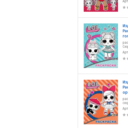
Ар
Из
Ра
го
ра
Сю
Ар
Из
Ра
ор
рас
сю
Ар