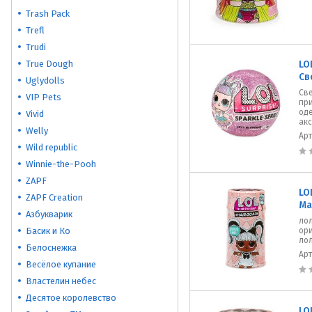
Trash Pack
Trefl
Trudi
True Dough
LO
Св
Uglydolls
Св
VIP Pets
при
оде
Vivid
акс
Welly
Ар
Wild republic
Winnie-the-Pooh
ZAPF
LO
ZAPF Creation
Ma
Азбукварик
лол
Басик и Ко
ори
лол
Белоснежка
Ар
Весёлое купание
Властелин небес
Десятое королевство
LO