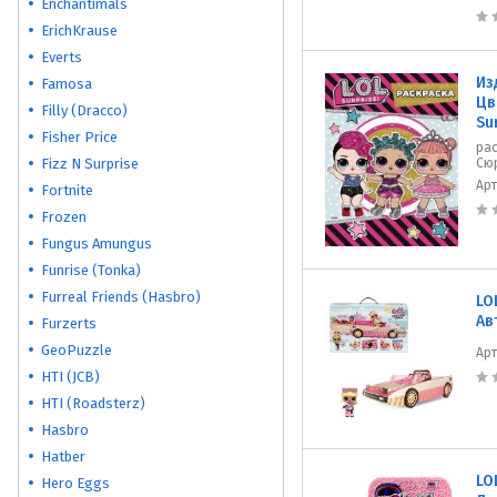
Enchantimals
ErichKrause
Everts
Из
Famosa
Цв
Filly (Dracco)
Su
Fisher Price
ра
Fizz N Surprise
Сю
Ар
Fortnite
Frozen
Fungus Amungus
Funrise (Tonka)
Furreal Friends (Hasbro)
LO
Ав
Furzerts
GeoPuzzle
Ар
HTI (JCB)
HTI (Roadsterz)
Hasbro
Hatber
LO
Hero Eggs