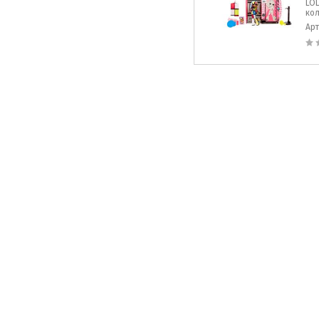
LOL
кол
Ар