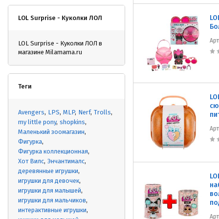
LO
LOL Surprise - Куколки ЛОЛ
Бо
Ар
LOL Surprise - Куколки ЛОЛ в
магазине Milamama.ru
Теги
LO
сю
Avengers
LPS
MLP
Nerf
Trolls
пи
my little pony
shopkins
Ар
Маленький зоомагазин
Фигурка
Фигурка коллекционная
Хот Вилс
Энчантималс
деревянные игрушки
LO
игрушки для девочек
на
игрушки для малышей
во
игрушки для мальчиков
по
интерактивные игрушки
Ар