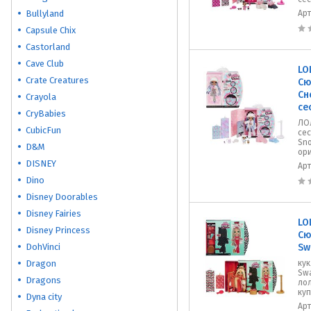
Bullyland
Ар
Capsule Chix
Castorland
Cave Club
LO
Crate Creatures
Сю
Сн
Crayola
се
CryBabies
ЛО
CubicFun
сес
Sno
D&M
ори
DISNEY
Ар
Dino
Disney Doorables
Disney Fairies
LO
Disney Princess
Сю
DohVinci
Sw
Dragon
кук
Swa
Dragons
лол
куп
Dyna city
Ар