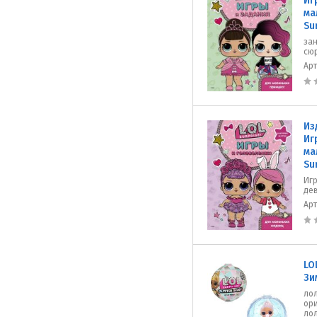
Иг
ма
Su
зан
сю
Ар
Из
Иг
ма
Su
Иг
дев
Ар
LO
Зи
лол
ори
лол