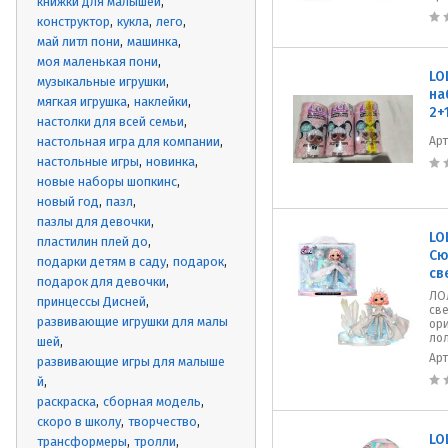
книжки для малышей
конструктор
кукла
лего
май литл пони
машинка
моя маленькая пони
LO
музыкальные игрушки
на
мягкая игрушка
наклейки
2+
настолки для всей семьи
настольная игра для компании
Ар
настольные игры
новинка
новые наборы шопкинс
новый год
пазл
пазлы для девочки
LO
пластилин плей до
Сю
подарки детям в саду
подарок
св
подарок для девочки
ЛО
принцессы Дисней
све
развивающие игрушки для малы
ори
лол
шей
Ар
развивающие игры для малыше
й
раскраска
сборная модель
скоро в школу
творчество
LO
трансформеры
тролли