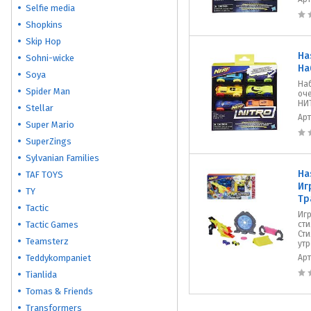
Selfie media
Shopkins
Skip Hop
Ha
Sohni-wicke
На
Soya
Наб
Spider Man
оч
НИ
Stellar
Ар
Super Mario
SuperZings
Sylvanian Families
Ha
TAF TOYS
Иг
TY
Тр
Tactic
Иг
Tactic Games
ст
Ст
Teamsterz
утр
Teddykompaniet
Ар
Tianlida
Tomas & Friends
Transformers