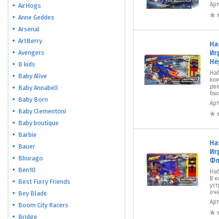
Ар
AirHogs
Anne Geddes
Arsenal
ArtBerry
Ha
Avengers
Иг
Нё
B kids
Наб
Baby Alive
ком
дв
Baby Annabell
быс
Baby Born
Ар
Baby Clementoni
Baby boutique
Barbie
Ha
Bauer
Иг
Bburago
Ф
Ben10
Наб
В к
Best Furry Friends
уст
оче
Bey Blade
Ар
Boom City Racers
Bridge