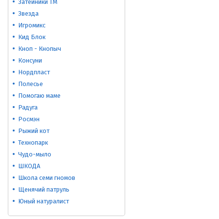
Затейники ТМ
Звезда
Игромикс
Кид Блок
Кноп - Кнопыч
Консуни
Нордпласт
Полесье
Помогаю маме
Радуга
Росмэн
Рыжий кот
Технопарк
Чудо-мыло
ШКОДА
Школа семи гномов
Щенячий патруль
Юный натуралист