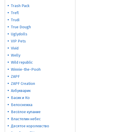
Trash Pack
Trefl
Trudi
True Dough
Uglydolls
VIP Pets
Vivid
Welly
Wild republic
Winnie-the-Pooh
ZAPF
ZAPF Creation
Азбукварик
Басик и Ко
Белоснежка
Весёлое купание
Властелин небес
Десятое королевство