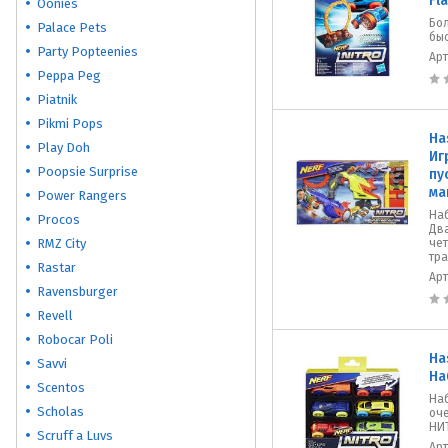
Fl
Oonies
Бо
Palace Pets
бы
Party Popteenies
Ар
Peppa Peg
Piatnik
Pikmi Pops
Ha
Play Doh
Иг
Poopsie Surprise
пу
ма
Power Rangers
На
Procos
Два
RMZ City
че
тра
Rastar
Ар
Ravensburger
Revell
Robocar Poli
Ha
Savvi
На
Scentos
Наб
Scholas
оч
НИ
Scruff a Luvs
Ар