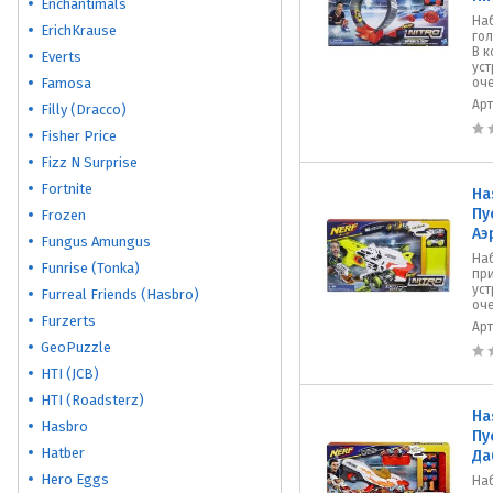
Enchantimals
На
ErichKrause
гол
В к
Everts
уст
Famosa
оче
Ар
Filly (Dracco)
Fisher Price
Fizz N Surprise
Fortnite
Ha
Пу
Frozen
Аэ
Fungus Amungus
На
Funrise (Tonka)
при
уст
Furreal Friends (Hasbro)
оче
Furzerts
Ар
GeoPuzzle
HTI (JCB)
HTI (Roadsterz)
Ha
Hasbro
Пу
Hatber
Да
Hero Eggs
Наб