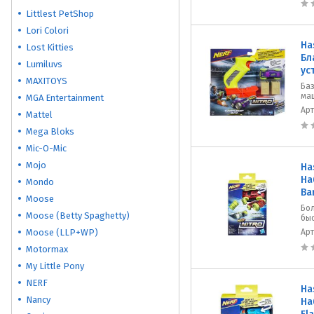
Littlest PetShop
Lori Colori
Ha
Lost Kitties
Бл
Lumiluvs
ус
MAXITOYS
Ба
ма
MGA Entertainment
Ар
Mattel
Mega Bloks
Mic-O-Mic
Mojo
Ha
На
Mondo
Ba
Moose
Бо
Moose (Betty Spaghetty)
бы
Moose (LLP+WP)
Ар
Motormax
My Little Pony
NERF
Ha
Nancy
На