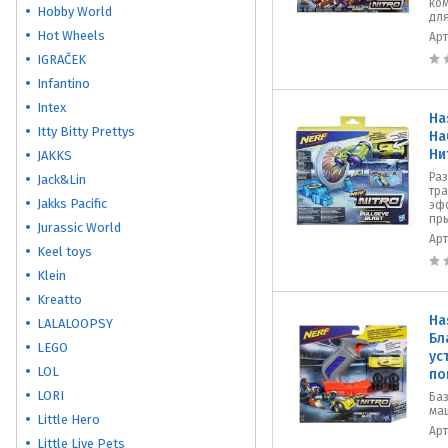
ком
Hobby World
для
Hot Wheels
Ар
IGRAČEK
Infantino
Intex
Ha
Itty Bitty Prettys
На
Ни
JAKKS
Ра
Jack&Lin
тр
Jakks Pacific
эф
пр
Jurassic World
Ар
Keel toys
Klein
Kreatto
Ha
LALALOOPSY
Бл
LEGO
ус
LOL
по
LORI
Ба
ма
Little Hero
Ар
Little Live Pets