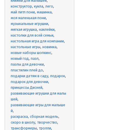
книжки для малышей
конструктор
кукла
лего
май литл пони
машинка
моя маленькая пони
музыкальные игрушки
мягкая игрушка
наклейки
настолки для всей семьи
настольная игра для компании
настольные игры
новинка
новые наборы шопкинс
новый год
пазл
пазлы для девочки
пластилин плей до
подарки детям в саду
подарок
подарок для девочки
принцессы Дисней
развивающие игрушки для малы
шей
развивающие игры для малыше
й
раскраска
сборная модель
скоро в школу
творчество
трансформеры
тролли