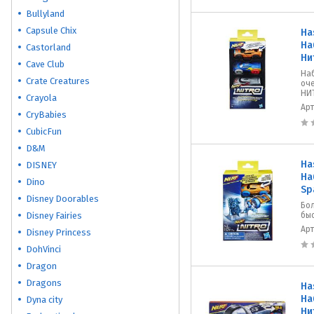
Bullyland
Capsule Chix
Ha
На
Castorland
Ни
Cave Club
Наб
Crate Creatures
оч
НИ
Crayola
Ар
CryBabies
CubicFun
D&M
Ha
DISNEY
На
Dino
Sp
Disney Doorables
Бо
Disney Fairies
бы
Ар
Disney Princess
DohVinci
Dragon
Dragons
Ha
На
Dyna city
Ни