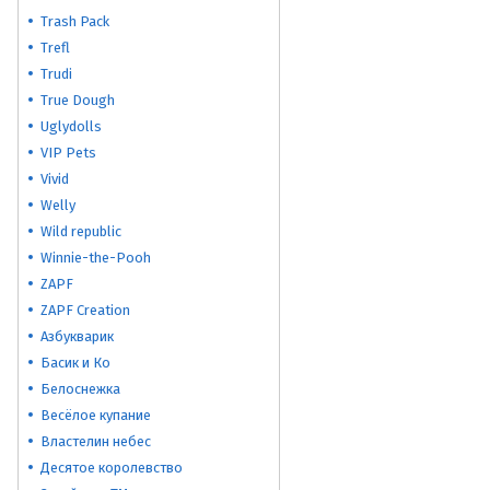
Trash Pack
Trefl
Trudi
True Dough
Uglydolls
VIP Pets
Vivid
Welly
Wild republic
Winnie-the-Pooh
ZAPF
ZAPF Creation
Азбукварик
Басик и Ко
Белоснежка
Весёлое купание
Властелин небес
Десятое королевство