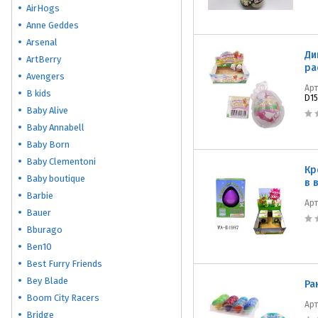
AirHogs
Anne Geddes
Arsenal
Ди
ArtBerry
ра
Avengers
Ар
B kids
D15
Baby Alive
Baby Annabell
Baby Born
Baby Clementoni
Кр
Baby boutique
в 
Barbie
Ар
Bauer
Bburago
Ben10
Best Furry Friends
Bey Blade
Ра
Boom City Racers
Ар
Bridge