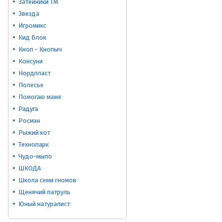
Затейники ТМ
Звезда
Игромикс
Кид Блок
Кноп - Кнопыч
Консуни
Нордпласт
Полесье
Помогаю маме
Радуга
Росмэн
Рыжий кот
Технопарк
Чудо-мыло
ШКОДА
Школа семи гномов
Щенячий патруль
Юный натуралист