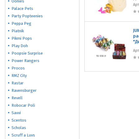
Oonies
Ар
Palace Pets
Party Popteenies
Peppa Peg
JU
Piatnik
ра
Pikmi Pops
"Д
Play Doh
Ар
Poopsie Surprise
Power Rangers
Procos
RMZ City
Rastar
Ravensburger
Revell
Robocar Poli
Savvi
Scentos
Scholas
Scruff a Luvs