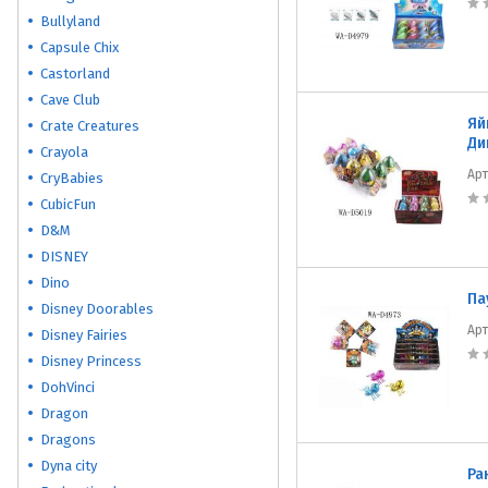
Bullyland
Capsule Chix
Castorland
Cave Club
Яй
Crate Creatures
Ди
Crayola
Ар
CryBabies
CubicFun
D&M
DISNEY
Dino
Па
Disney Doorables
Ар
Disney Fairies
Disney Princess
DohVinci
Dragon
Dragons
Dyna city
Ра