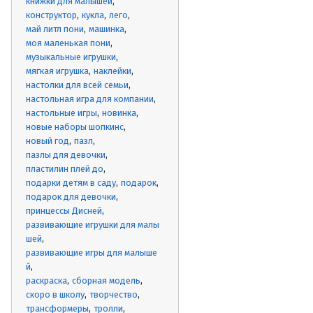
книжки для малышей
конструктор
кукла
лего
май литл пони
машинка
моя маленькая пони
музыкальные игрушки
мягкая игрушка
наклейки
настолки для всей семьи
настольная игра для компании
настольные игры
новинка
новые наборы шопкинс
новый год
пазл
пазлы для девочки
пластилин плей до
подарки детям в саду
подарок
подарок для девочки
принцессы Дисней
развивающие игрушки для малы
шей
развивающие игры для малыше
й
раскраска
сборная модель
скоро в школу
творчество
трансформеры
тролли