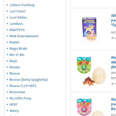
Littlest PetShop
Lori Colori
AB
Lost Kitties
ра
Lumiluvs
"Е
MAXITOYS
Ар
MGA Entertainment
Mattel
Mega Bloks
Mic-O-Mic
Mo
Mojo
яй
Ди
Mondo
ди
Moose
Ар
Moose (Betty Spaghetty)
Moose (LLP+WP)
Motormax
My Little Pony
Mo
ра
NERF
Во
Nancy
рус