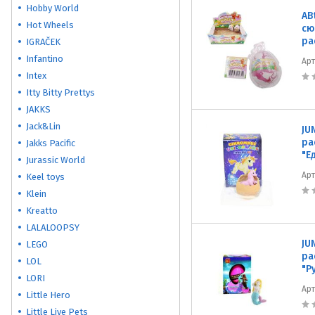
Hobby World
AB
Hot Wheels
сю
ра
IGRAČEK
Infantino
Ар
Intex
Itty Bitty Prettys
JAKKS
Jack&Lin
JU
ра
Jakks Pacific
"Е
Jurassic World
Ар
Keel toys
Klein
Kreatto
LALALOOPSY
JU
LEGO
ра
LOL
"Р
LORI
Ар
Little Hero
Little Live Pets