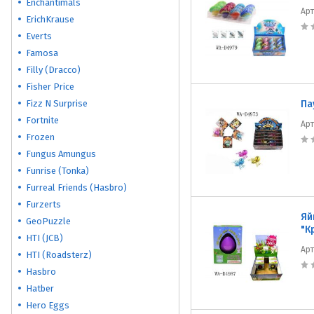
Enchantimals
Ар
ErichKrause
Everts
Famosa
Filly (Dracco)
Fisher Price
Fizz N Surprise
Па
Fortnite
Ар
Frozen
Fungus Amungus
Funrise (Tonka)
Furreal Friends (Hasbro)
Furzerts
Яй
GeoPuzzle
"К
HTI (JCB)
Ар
HTI (Roadsterz)
Hasbro
Hatber
Hero Eggs