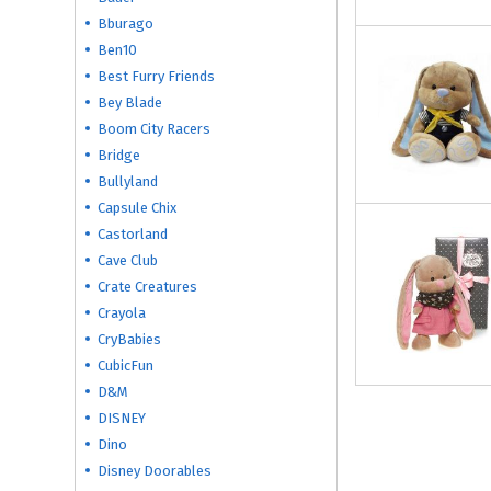
Bburago
Ben10
Best Furry Friends
Bey Blade
Boom City Racers
Bridge
Bullyland
Capsule Chix
Castorland
Cave Club
Crate Creatures
Crayola
CryBabies
CubicFun
D&M
DISNEY
Dino
Disney Doorables