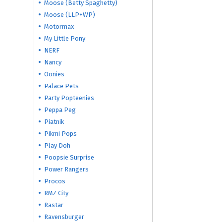
Moose (Betty Spaghetty)
Moose (LLP+WP)
Motormax
My Little Pony
NERF
Nancy
Oonies
Palace Pets
Party Popteenies
Peppa Peg
Piatnik
Pikmi Pops
Play Doh
Poopsie Surprise
Power Rangers
Procos
RMZ City
Rastar
Ravensburger