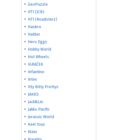
GeoPuzzle
HTI (JCB)
HTI (Roadsterz)
Hasbro
Hatber
Hero Eggs
Hobby World
Hot Wheels
IGRAČEK
Infantino
Intex
Itty Bitty Prettys
JAKKS
Jack&Lin
Jakks Pacific
Jurassic World
Keel toys
Klein
Kreatto