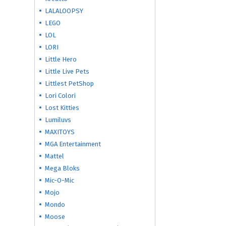
LALALOOPSY
LEGO
LOL
LORI
Little Hero
Little Live Pets
Littlest PetShop
Lori Colori
Lost Kitties
Lumiluvs
MAXITOYS
MGA Entertainment
Mattel
Mega Bloks
Mic-O-Mic
Mojo
Mondo
Moose