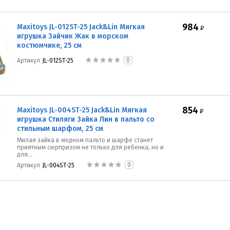
984
Maxitoys JL-012ST-25 Jack&Lin Мягкая
₽
игрушка Зайчик Жак в морском
костюмчике, 25 см
0
Артикул
JL-012ST-25
854
Maxitoys JL-004ST-25 Jack&Lin Мягкая
₽
игрушка Стиляги Зайка Лин в пальто со
стильным шарфом, 25 см
Милая зайка в модном пальто и шарфе станет
приятным сюрпризом не только для ребенка, но и
для...
0
Артикул
JL-004ST-25