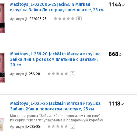
1 144
Maxitoys JL-022006-25 Jack&Lin Мягкая
₽
игрушка Зайка Лин в радужном платье, 25 см
0
Артикул
JL-022006-25
868
Maxitoys JL-256-20 Jack&Lin Мягкая игрушка
₽
Зайка Лин в розовом платьице с цветами,
20 см
0
Артикул
JL-256-20
1 118
Maxitoys JL-025-25 Jack&Lin Мягкая игрушка
₽
Зайчик Жак в полосатом галстуке, 25 см
Мягкая игрушка "Зайчик Жак в полосатом галстуке"
из серии "Стиляги" упакована в подарочную коробку
0
Артикул
JL-025-25