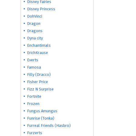
Disney Fairies
Disney Princess
DohVinci
Dragon
Dragons
Dyna city
Enchantimals
ErichKrause
Everts
Famosa
Filly (Dracco)
Fisher Price
Fizz N Surprise
Fortnite
Frozen
Fungus Amungus
Funrise (Tonka)
Furreal Friends (Hasbro)
Furzerts