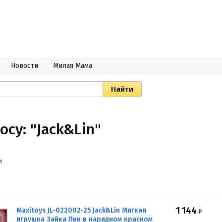
Новости
Милая Мама
су: "Jack&Lin"
и
1 144
Maxitoys JL-022002-25 Jack&Lin Мягкая
₽
игрушка Зайка Лин в нарядном красном