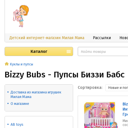
Детский интернет-магазин Милая Мама
Рассылки
Нов
Каталог
Куклы и пупсы
Bizzy Bubs - Пупсы Биззи Бабс
Сортировка:
Новые и по
Доставка из магазина игрушек
Милая Мама
О магазине
Bi
Ин
Гр
Мил
AB toys
сос