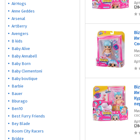
Ар
AirHogs
(28
Anne Geddes
Arsenal
ArtBerry
Bi
Avengers
Ин
B kids
Сн
Baby Alive
Мил
сос
Baby Annabell
Ар
Baby Born
Baby Clementoni
Baby boutique
Barbie
Bi
Ин
Bauer
Ку
Bburago
пе
Ben10
Мил
сос
Best Furry Friends
Ар
Bey Blade
(28
Boom City Racers
Bridge