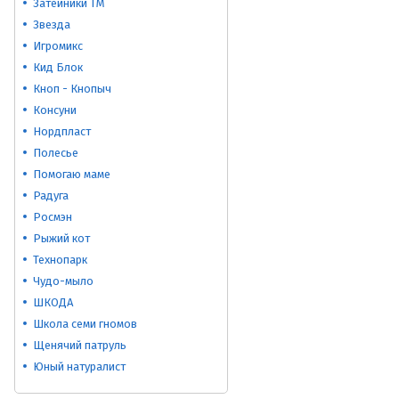
Затейники ТМ
Звезда
Игромикс
Кид Блок
Кноп - Кнопыч
Консуни
Нордпласт
Полесье
Помогаю маме
Радуга
Росмэн
Рыжий кот
Технопарк
Чудо-мыло
ШКОДА
Школа семи гномов
Щенячий патруль
Юный натуралист