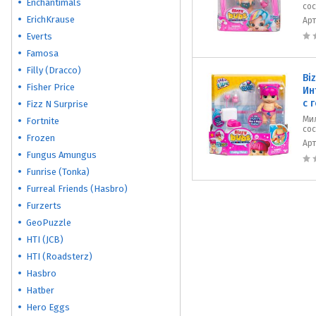
Enchantimals
сос
ErichKrause
Ар
Everts
Famosa
Filly (Dracco)
Bi
Fisher Price
Ин
с 
Fizz N Surprise
Мил
Fortnite
сос
Frozen
Ар
Fungus Amungus
Funrise (Tonka)
Furreal Friends (Hasbro)
Furzerts
GeoPuzzle
HTI (JCB)
HTI (Roadsterz)
Hasbro
Hatber
Hero Eggs