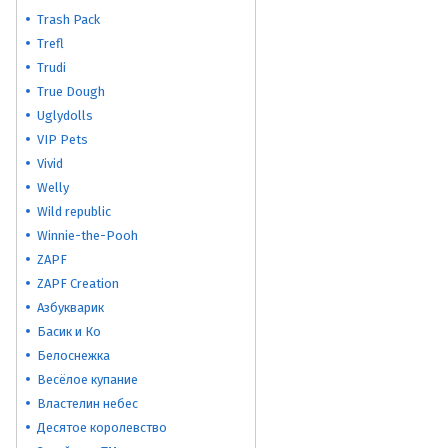
Trash Pack
Trefl
Trudi
True Dough
Uglydolls
VIP Pets
Vivid
Welly
Wild republic
Winnie-the-Pooh
ZAPF
ZAPF Creation
Азбукварик
Басик и Ко
Белоснежка
Весёлое купание
Властелин небес
Десятое королевство