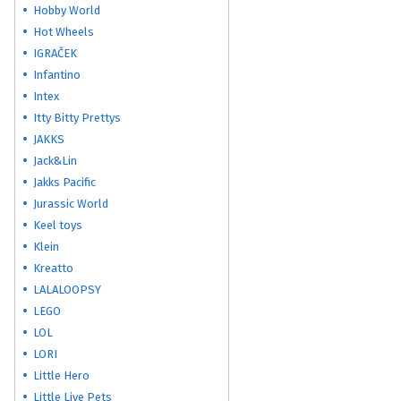
Hobby World
Hot Wheels
IGRAČEK
Infantino
Intex
Itty Bitty Prettys
JAKKS
Jack&Lin
Jakks Pacific
Jurassic World
Keel toys
Klein
Kreatto
LALALOOPSY
LEGO
LOL
LORI
Little Hero
Little Live Pets