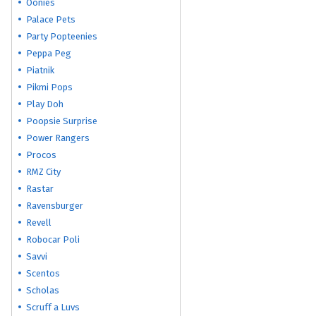
Oonies
Palace Pets
Party Popteenies
Peppa Peg
Piatnik
Pikmi Pops
Play Doh
Poopsie Surprise
Power Rangers
Procos
RMZ City
Rastar
Ravensburger
Revell
Robocar Poli
Savvi
Scentos
Scholas
Scruff a Luvs