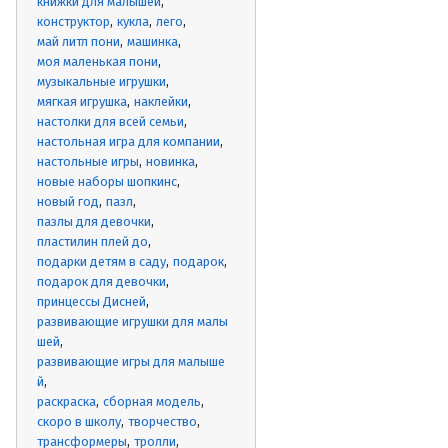
книжки для малышей
конструктор
кукла
лего
май литл пони
машинка
моя маленькая пони
музыкальные игрушки
мягкая игрушка
наклейки
настолки для всей семьи
настольная игра для компании
настольные игры
новинка
новые наборы шопкинс
новый год
пазл
пазлы для девочки
пластилин плей до
подарки детям в саду
подарок
подарок для девочки
принцессы Дисней
развивающие игрушки для малы
шей
развивающие игры для малыше
й
раскраска
сборная модель
скоро в школу
творчество
трансформеры
тролли