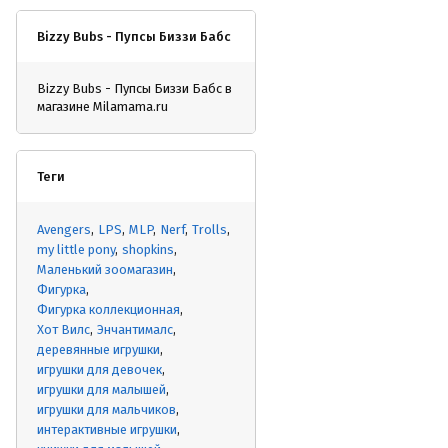
Bizzy Bubs - Пупсы Биззи Бабс
Bizzy Bubs - Пупсы Биззи Бабс в
магазине Milamama.ru
Теги
Avengers
LPS
MLP
Nerf
Trolls
my little pony
shopkins
Маленький зоомагазин
Фигурка
Фигурка коллекционная
Хот Вилс
Энчантималс
деревянные игрушки
игрушки для девочек
игрушки для малышей
игрушки для мальчиков
интерактивные игрушки