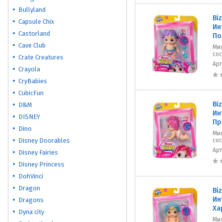
Bullyland
Bi
Capsule Chix
Ин
Castorland
По
Cave Club
Мил
сос
Crate Creatures
Ар
Crayola
CryBabies
CubicFun
Bi
D&M
Ин
DISNEY
Пр
Dino
Мил
Disney Doorables
сос
Ар
Disney Fairies
Disney Princess
DohVinci
Dragon
Bi
Ин
Dragons
Ха
Dyna city
Мил