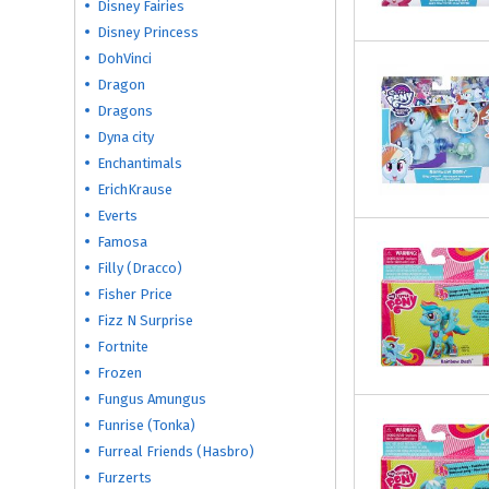
Disney Fairies
Disney Princess
DohVinci
Dragon
Dragons
Dyna city
Enchantimals
ErichKrause
Everts
Famosa
Filly (Dracco)
Fisher Price
Fizz N Surprise
Fortnite
Frozen
Fungus Amungus
Funrise (Tonka)
Furreal Friends (Hasbro)
Furzerts