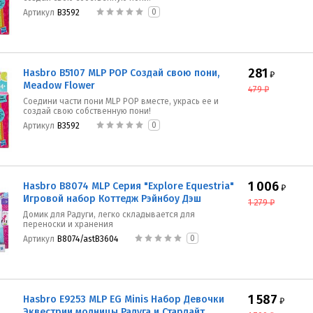
0
Артикул
B3592
281
Hasbro B5107 MLP POP Создай свою пони,
₽
Meadow Flower
479
₽
Соедини части пони MLP POP вместе, укрась ее и
создай свою собственную пони!
0
Артикул
B3592
1 006
Hasbro B8074 MLP Серия "Explore Equestria"
₽
Игровой набор Коттедж Рэйнбоу Дэш
1 279
₽
Домик для Радуги, легко складывается для
переноски и хранения
0
Артикул
B8074/astB3604
1 587
Hasbro E9253 MLP EG Minis Набор Девочки
₽
Эквестрии модницы Радуга и Старлайт