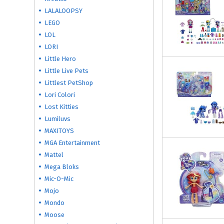
LALALOOPSY
LEGO
LOL
LORI
Little Hero
Little Live Pets
Littlest PetShop
Lori Colori
Lost Kitties
Lumiluvs
MAXITOYS
MGA Entertainment
Mattel
Mega Bloks
Mic-O-Mic
Mojo
Mondo
Moose