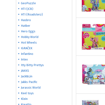
GeoPuzzle
HTI (JCB)
HTI (Roadsterz)
Hasbro
Hatber
Hero Eggs
Hobby World
Hot Wheels
IGRAČEK
Infantino
Intex
Itty Bitty Prettys
JAKKS
Jack&Lin
Jakks Pacific
Jurassic World
Keel toys
Klein
Kreatto