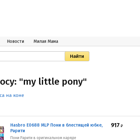
Новости
Милая Мама
су: "my little pony"
са на коне
917
Hasbro E0688 MLP Пони в блестящей юбке,
₽
Рарити
Пони Рарити в оригинальном наряде