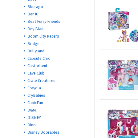
Bburago
Ben10
Best Furry Friends
Bey Blade
Boom City Racers
Bridge
Bullyland
Capsule Chix
Castorland
Cave Club
Crate Creatures
Crayola
CryBabies
CubicFun
D&M
DISNEY
Dino
Disney Doorables