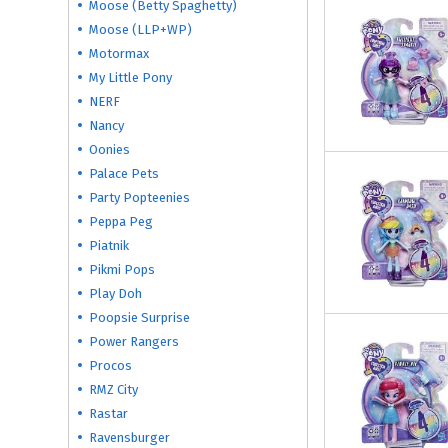
Moose (Betty Spaghetty)
Moose (LLP+WP)
Motormax
My Little Pony
NERF
Nancy
Oonies
Palace Pets
Party Popteenies
Peppa Peg
Piatnik
Pikmi Pops
Play Doh
Poopsie Surprise
Power Rangers
Procos
RMZ City
Rastar
Ravensburger