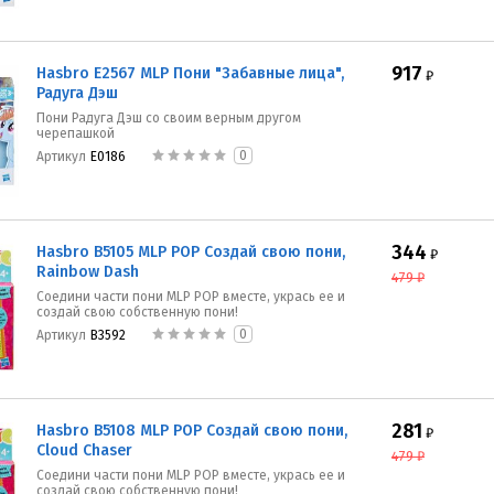
917
Hasbro E2567 MLP Пони "Забавные лица",
₽
Радуга Дэш
Пони Радуга Дэш со своим верным другом
черепашкой
0
Артикул
E0186
344
Hasbro B5105 MLP POP Создай свою пони,
₽
Rainbow Dash
479
₽
Соедини части пони MLP POP вместе, укрась ее и
создай свою собственную пони!
0
Артикул
B3592
281
Hasbro B5108 MLP POP Создай свою пони,
₽
Cloud Chaser
479
₽
Соедини части пони MLP POP вместе, укрась ее и
создай свою собственную пони!