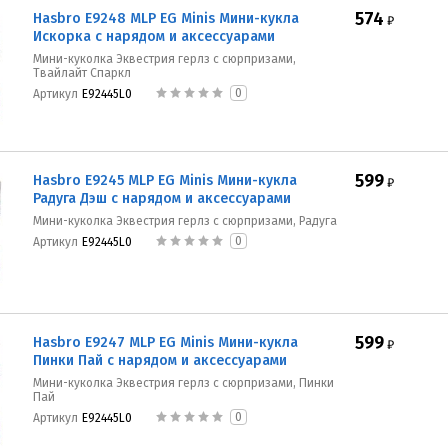
574
Hasbro E9248 MLP EG Minis Мини-кукла
₽
Искорка с нарядом и аксессуарами
Мини-куколка Эквестрия герлз с сюрпризами,
Твайлайт Спаркл
0
Артикул
E92445L0
599
Hasbro E9245 MLP EG Minis Мини-кукла
₽
Радуга Дэш с нарядом и аксессуарами
Мини-куколка Эквестрия герлз с сюрпризами, Радуга
0
Артикул
E92445L0
599
Hasbro E9247 MLP EG Minis Мини-кукла
₽
Пинки Пай с нарядом и аксессуарами
Мини-куколка Эквестрия герлз с сюрпризами, Пинки
Пай
0
Артикул
E92445L0