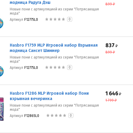
модница Радуга Дэш
899
₽
Новые пони с артикуляцией из серии "Потрясающая
мода"
0
Артикул
F12775L0
837
Hasbro F1759 MLP Игровой набор Взрывная
₽
модница Сансет Шиммер
899
₽
Новые пони с артикуляцией из серии "Потрясающая
мода"
0
Артикул
F12775L0
1 646
Hasbro F1286 MLP Игровой набор Пони
₽
взрывная вечеринка
1 799
₽
Новые пони с артикуляцией из серии "Потрясающая
мода"
0
Артикул
F12865L0