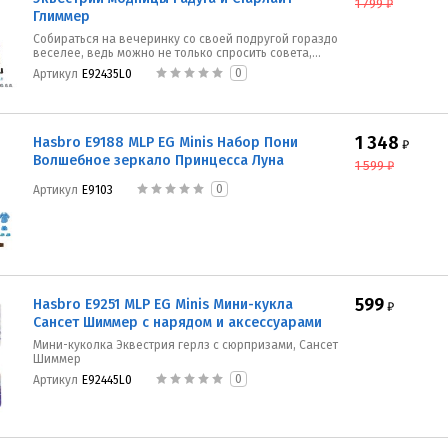
1 799
₽
Глиммер
Собираться на вечеринку со своей подругой гораздо
веселее, ведь можно не только спросить совета,...
0
Артикул
E92435L0
1 348
Hasbro E9188 MLP EG Minis Набор Пони
₽
Волшебное зеркало Принцесса Луна
1 599
₽
0
Артикул
E9103
599
Hasbro E9251 MLP EG Minis Мини-кукла
₽
Сансет Шиммер с нарядом и аксессуарами
Мини-куколка Эквестрия герлз с сюрпризами, Сансет
Шиммер
0
Артикул
E92445L0