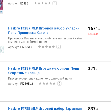
0
Артикул
E0186
1 571
Hasbro F1287 MLP Игровой набор Укладки
₽
Пони Принцесса Каденс
1 999
₽
Принцесса Каденс в новом образе,почувствуй себя
стилистом с любимой пони!
0
Артикул
F12875L0
321
Hasbro F1289 MLP Игрушка-сюрприз Пони
₽
Секретные кольца
Игрушка-сюрприз - колечко с фигуркой пони
0
Артикул
F1289EU2
837
Hasbro F1758 MLP Игровой набор Взрывная
₽