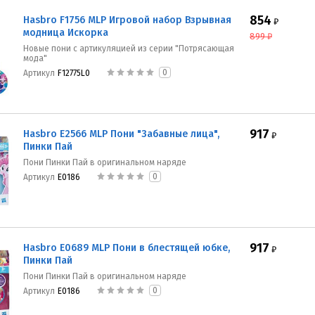
854
Hasbro F1756 MLP Игровой набор Взрывная
₽
модница Искорка
899
₽
Новые пони с артикуляцией из серии "Потрясающая
мода"
0
Артикул
F12775L0
917
Hasbro E2566 MLP Пони "Забавные лица",
₽
Пинки Пай
Пони Пинки Пай в оригинальном наряде
0
Артикул
E0186
917
Hasbro E0689 MLP Пони в блестящей юбке,
₽
Пинки Пай
Пони Пинки Пай в оригинальном наряде
0
Артикул
E0186