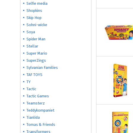
Selfie media
Shopkins
Skip Hop
Sohni-wicke
Soya
Spider Man
Stellar
Super Mario
SuperZings
Sylvanian Families
TAF TOYS
TY
Tactic
Tactic Games
Teamsterz
Teddykompaniet
Tianlida
Tomas & Friends
Transformers