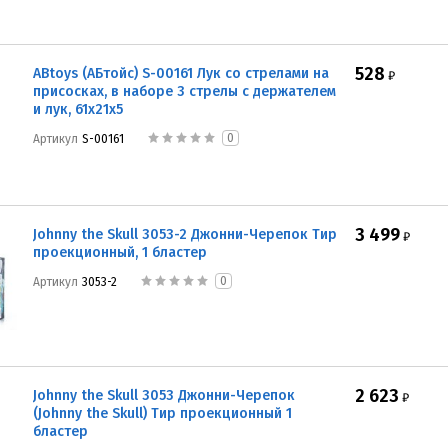
528
ABtoys (АБтойс) S-00161 Лук со стрелами на
₽
присосках, в наборе 3 стрелы с держателем
и лук, 61x21x5
0
Артикул
S-00161
3 499
Johnny the Skull 3053-2 Джонни-Черепок Тир
₽
проекционный, 1 бластер
0
Артикул
3053-2
2 623
Johnny the Skull 3053 Джонни-Черепок
₽
(Johnny the Skull) Тир проекционный 1
бластер