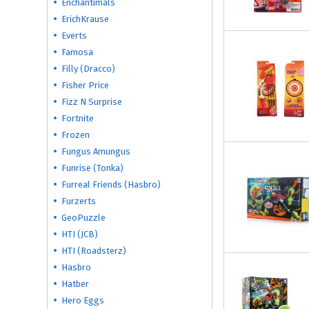
Enchantimals
ErichKrause
Everts
Famosa
Filly (Dracco)
Fisher Price
Fizz N Surprise
Fortnite
Frozen
Fungus Amungus
Funrise (Tonka)
Furreal Friends (Hasbro)
Furzerts
GeoPuzzle
HTI (JCB)
HTI (Roadsterz)
Hasbro
Hatber
Hero Eggs