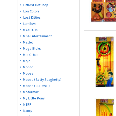
Littlest PetShop
Lori Colori
Lost Kitties
Lumiluvs
MAXITOYS
MGA Entertainment
Mattel
Mega Bloks
Mic-O-Mic
Mojo
Mondo
Moose
Moose (Betty Spaghetty)
Moose (LLP+WP)
Motormax
My Little Pony
NERF
Nancy