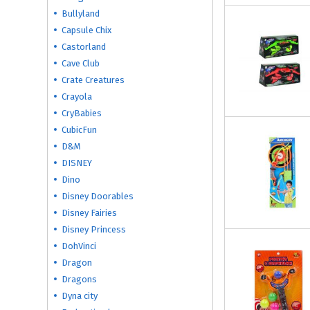
Bullyland
Capsule Chix
Castorland
Cave Club
Crate Creatures
Crayola
CryBabies
CubicFun
D&M
DISNEY
Dino
Disney Doorables
Disney Fairies
Disney Princess
DohVinci
Dragon
Dragons
Dyna city