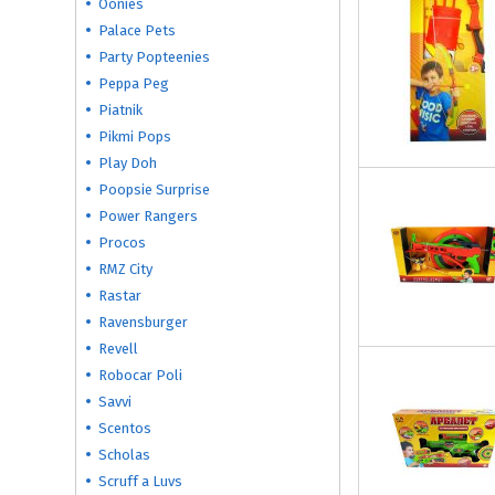
Oonies
Palace Pets
Party Popteenies
Peppa Peg
Piatnik
Pikmi Pops
Play Doh
Poopsie Surprise
Power Rangers
Procos
RMZ City
Rastar
Ravensburger
Revell
Robocar Poli
Savvi
Scentos
Scholas
Scruff a Luvs