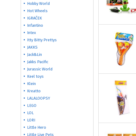
Hobby World
Hot Wheels
IGRAČEK
Infantino
Intex
Itty Bitty Prettys
JAKKS
Jack&Lin
Jakks Pacific
Jurassic World
Keel toys
Klein
Kreatto
LALALOOPSY
LEGO
LOL
LORI
Little Hero
Little Live Pets