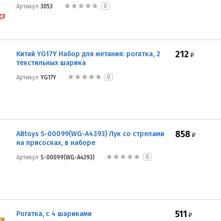
0
Артикул
3053
212
Китай YG17Y Набор для метания: рогатка, 2
₽
текстильных шарика
0
Артикул
YG17Y
858
ABtoys S-00099(WG-A4393) Лук со стрелами
₽
на присосках, в наборе
0
Артикул
S-00099(WG-A4393)
511
Рогатка, с 4 шариками
₽