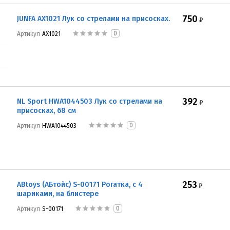
750
JUNFA AX1021 Лук со стрелами на присосках.
₽
0
Артикул
AX1021
392
NL Sport HWA1044503 Лук со стрелами на
₽
присосках, 68 см
0
Артикул
HWA1044503
253
ABtoys (АБтойс) S-00171 Рогатка, с 4
₽
шариками, на блистере
0
Артикул
S-00171