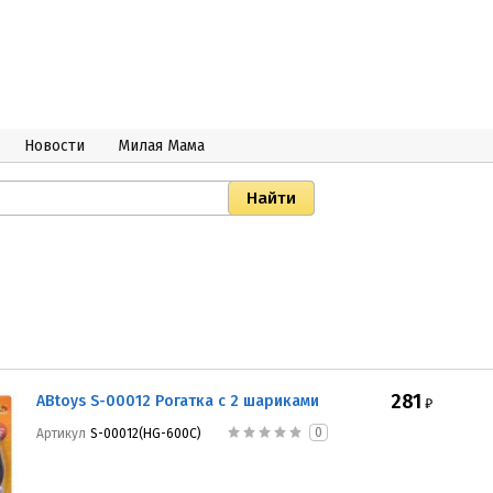
Новости
Милая Мама
281
ABtoys S-00012 Рогатка с 2 шариками
₽
0
Артикул
S-00012(HG-600C)