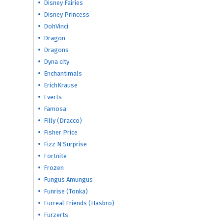
Disney Fairies
Disney Princess
DohVinci
Dragon
Dragons
Dyna city
Enchantimals
ErichKrause
Everts
Famosa
Filly (Dracco)
Fisher Price
Fizz N Surprise
Fortnite
Frozen
Fungus Amungus
Funrise (Tonka)
Furreal Friends (Hasbro)
Furzerts