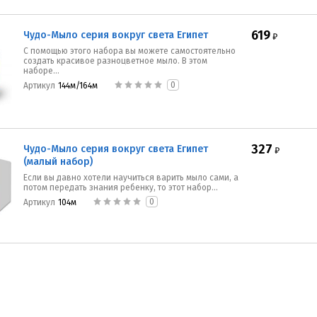
619
Чудо-Мыло серия вокруг света Египет
₽
С помощью этого набора вы можете самостоятельно
создать красивое разноцветное мыло. В этом
наборе...
0
Артикул
144м/164м
327
Чудо-Мыло серия вокруг света Египет
₽
(малый набор)
Если вы давно хотели научиться варить мыло сами, а
потом передать знания ребенку, то этот набор...
0
Артикул
104м