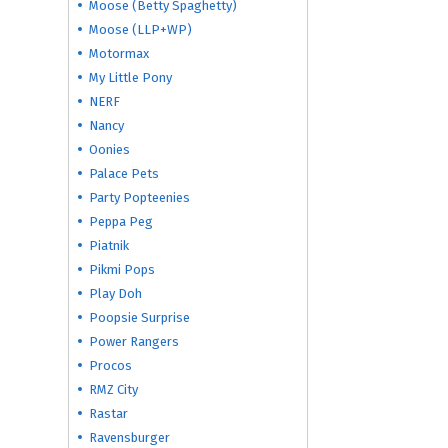
Moose (Betty Spaghetty)
Moose (LLP+WP)
Motormax
My Little Pony
NERF
Nancy
Oonies
Palace Pets
Party Popteenies
Peppa Peg
Piatnik
Pikmi Pops
Play Doh
Poopsie Surprise
Power Rangers
Procos
RMZ City
Rastar
Ravensburger