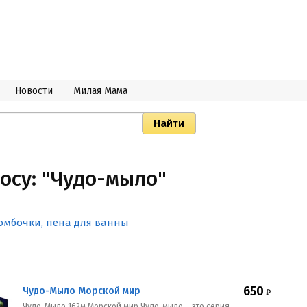
Новости
Милая Мама
осу: "Чудо-мыло"
омбочки, пена для ванны
650
Чудо-Мыло Морской мир
₽
Чудо-Мыло 162м Морской мир Чудо-мыло – это серия