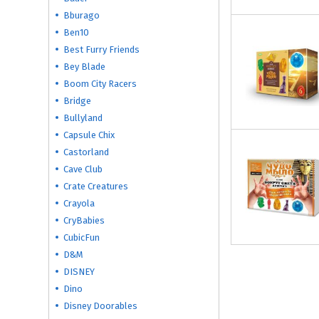
Bburago
Ben10
Best Furry Friends
Bey Blade
Boom City Racers
Bridge
Bullyland
Capsule Chix
Castorland
Cave Club
Crate Creatures
Crayola
CryBabies
CubicFun
D&M
DISNEY
Dino
Disney Doorables