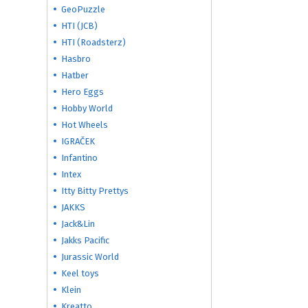
GeoPuzzle
HTI (JCB)
HTI (Roadsterz)
Hasbro
Hatber
Hero Eggs
Hobby World
Hot Wheels
IGRAČEK
Infantino
Intex
Itty Bitty Prettys
JAKKS
Jack&Lin
Jakks Pacific
Jurassic World
Keel toys
Klein
Kreatto