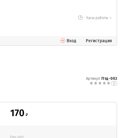
Часы работы
Вход
Регистрация
Артикул
Птд-002
0
170
₽
Птд-002