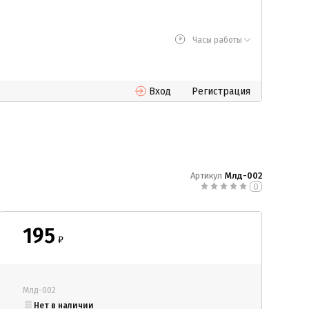
Часы работы
Вход
Регистрация
Артикул
Млд-002
0
195
₽
Млд-002
Нет в наличии