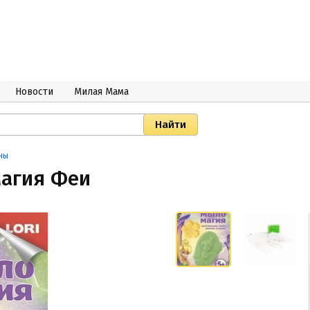
Новости
Милая Мама
ны
магия Феи