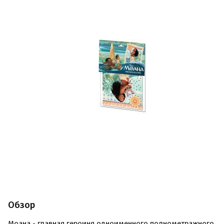
Обзор
Моана - главная героиня одноименного полнометражного