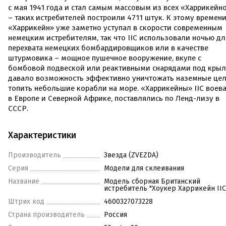
с мая 1941 года и стал самым массовым из всех «Харрикейн
– таких истребителей построили 4711 штук. К этому времен
«Харрикейн» уже заметно уступал в скорости современным
немецким истребителям, так что IIC использовали ночью дл
перехвата немецких бомбардировщиков или в качестве
штурмовика – мощное пушечное вооружение, вкупе с
бомбовой подвеской или реактивными снарядами под крыл
давало возможность эффективно уничтожать наземные цел
топить небольшие корабли на море. «Харрикейны» IIC воев
в Европе и Северной Африке, поставлялись по Ленд-лизу в
СССР.
Характеристики
Производитель
Звезда (ZVEZDA)
Серия
Модели для склеивания
Название
Модель сборная Британский
истребитель "Хоукер Харрикейн IIC
Штрих код
4600327073228
Страна производитель
Россия