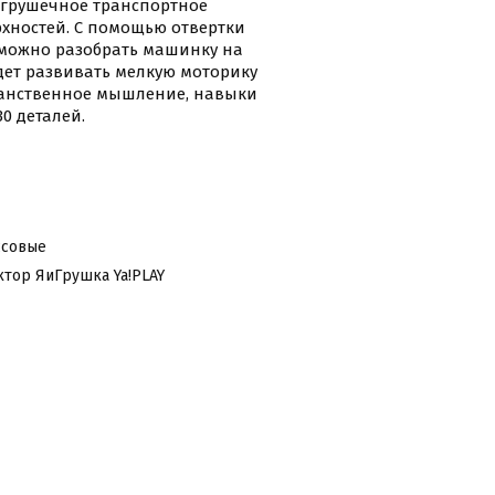
 игрушечное транспортное
рхностей. С помощью отвертки
, можно разобрать машинку на
удет развивать мелкую моторику
ранственное мышление, навыки
0 деталей.
ссовые
тор ЯиГрушка Ya!PLAY