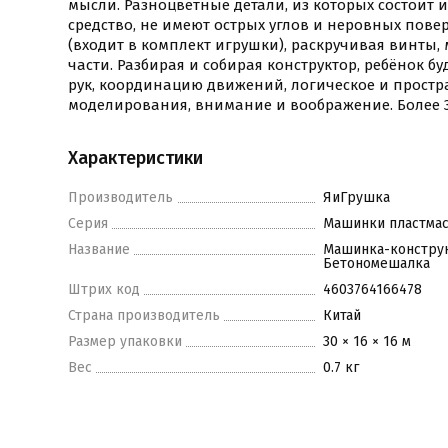
мысли. Разноцветные детали, из которых состоит
средство, не имеют острых углов и неровных пове
(входит в комплект игрушки), раскручивая винты
части. Разбирая и собирая конструктор, ребёнок б
рук, координацию движений, логическое и прост
моделирования, внимание и воображение. Более 3
Характеристики
Производитель
ЯиГрушка
Серия
Машинки пластма
Название
Машинка-конструк
Бетономешалка
Штрих код
4603764166478
Страна производитель
Китай
Размер упаковки
30 × 16 × 16 м
Вес
0.7 кг