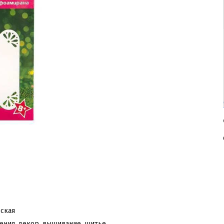
ская
ения, декор, вышивание, шитье,