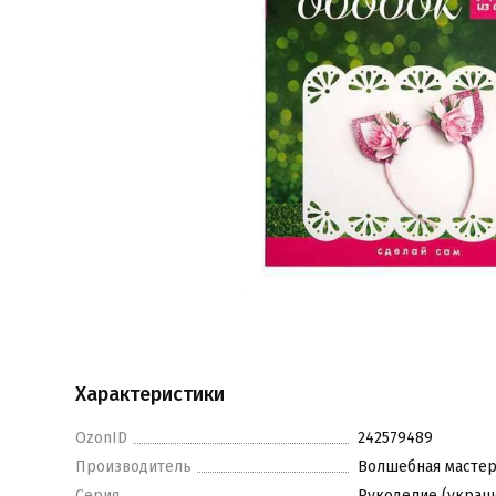
Характеристики
OzonID
242579489
Производитель
Волшебная мастер
Серия
Рукоделие (украш