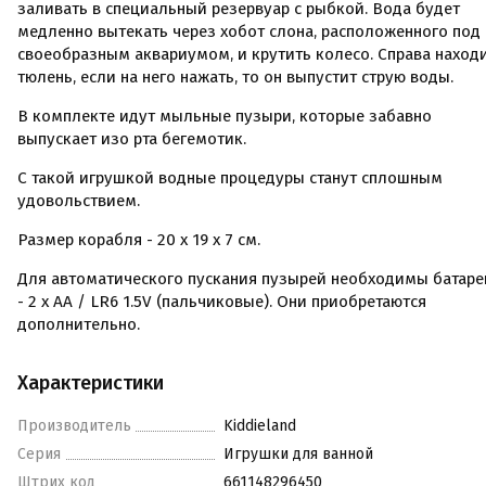
заливать в специальный резервуар с рыбкой. Вода будет
медленно вытекать через хобот слона, расположенного под
своеобразным аквариумом, и крутить колесо. Справа наход
тюлень, если на него нажать, то он выпустит струю воды.
В комплекте идут мыльные пузыри, которые забавно
выпускает изо рта бегемотик.
С такой игрушкой водные процедуры станут сплошным
удовольствием.
Размер корабля - 20 х 19 х 7 см.
Для автоматического пускания пузырей необходимы батаре
- 2 х АА / LR6 1.5V (пальчиковые).
Они приобретаются
дополнительно.
Характеристики
Производитель
Kiddieland
Серия
Игрушки для ванной
Штрих код
661148296450