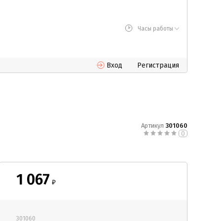
Часы работы
Вход
Регистрация
Артикул
301060
0
1 067
₽
301060