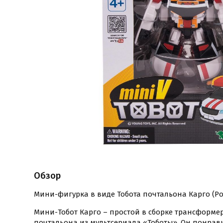
Обзор
Мини-фигурка в виде Тобота почтальона Карго (Роб
Мини-Тобот Карго – простой в сборке трансформер
почтальона из мультсериала «Тоботы». Он понрав