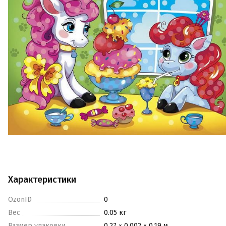
Характеристики
OzonID
0
Вес
0.05 кг
Размер упаковки
0.27 × 0.002 × 0.19 м