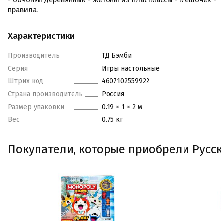
- бочонки деревяннык - жетоны из пластмассы - мешочек -
правила.
Характеристики
Производитель
ТД Бэмби
Серия
Игры настольные
Штрих код
4607102559922
Страна производитель
Россия
Размер упаковки
0.19 × 1 × 2 м
Вес
0.75 кг
Покупатели, которые приобрели Русск