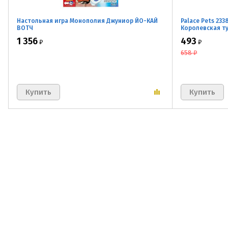
Настольная игра Монополия Джуниор ЙО-КАЙ
Palace Pets 23
ВОТЧ
Королевская т
1 356
493
₽
₽
658
₽