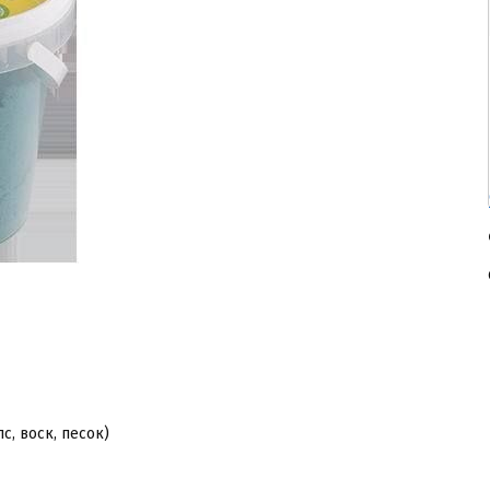
пс, воск, песок)