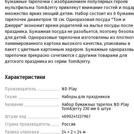
бумажные тарелочки с изображением популярных героев
мультфильма Tom&Jerry привлекут внимание гостей и пода
множество ярких эмоций детям. Набор состоит из 6 бумаж
тарелочек диаметром 18 см. Одноразовая посуда "Том и
Джерри" экономит время родителей на мытье посуды после
праздника. Бумажная посуда не разобьется, поэтому безопа
для детей. Одноразовые тарелочки изготовлены из плотног
ламинированного картона высокого качества, упакованы в
пакет с цветным картонным хедером. Бумажные одноразов
тарелочки прекрасно сочетаются с другими товарами для
детского праздника из серии Tom&Jerry.
Характеристики
Производитель
ND Play
Серия
Наборы для праздников
Название
Набор бумажных тарелок ND Play
Tom&Jerry 230 мм 6 штук
Штрих код
4690241237967
Страна производитель
Россия
Размер упаковки
24 × 2 × 24 м