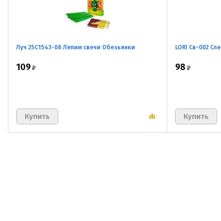
Луч 25С1543-08 Лепим свечи Обезьянки
LORI Св-002 Сл
109
98
₽
₽