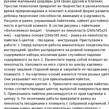
руками маленькие шедевры для своих друзей и близких.
Простая технология превратит их творчество в увлекательн
время препровождения и поможет в игровой форме развить
ребенка творческие способности, внимание и усидчивость.
Рисунок в рамке, украшенный пайетками, займет достойное
место в детской комнате. В состав рисунка с пайетками
«Белоснежка» входят: - планшет из пенопласта (260х185х20
мм); - картинка-основа (260х185 мм); - рамка из пенопласта; 
пайетки 6 цветов; - гвоздики; - инструкция. Приступаем к
работе: 1. Перед началом работы внимательно ознакомьтесь
инструкцией. Удобно распределите на ровной поверхности
содержимое набора, исключив даже случайное падение
содержимого на пол. 2. Разместите перед собой планшет из
пенопласта. Наложите на него строго по центру картинку-
основу лицевой стороной вверх и закрепите ее гвоздиками 
планшете. 3. На картинке-основе имеются точки разных цвет
Они указывают место для прикалывания пайеток,
соответствующих цветов. 4. Приколите гвоздиками пайетки,
точки соответствующих цветов, выпуклой поверхностью ввер
5. Прикалывать пайетки рекомендуется от края картинки к
центру. 6. По окончании работы прикрепите рамку из
пенопласта гвоздиками к планшету с собранной картинкой. 
желании рамку можно дополнительно зафиксировать с