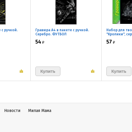
 с ручкой.
Гравюра А4 в пакете с ручкой.
Набор для тв
Серебро. ФУТБОЛ
"Кролики", се
54
57
₽
₽
Новости
Милая Мама