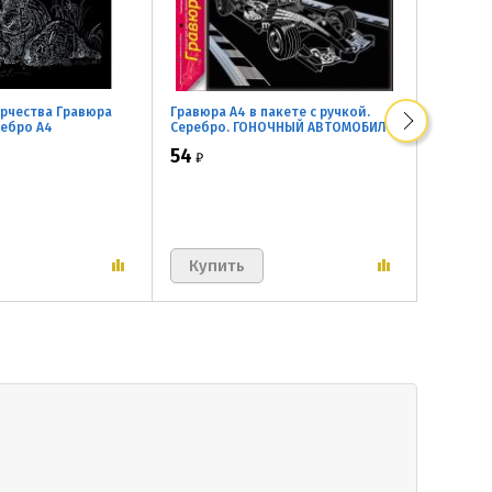
орчества Гравюра
Гравюра А4 в пакете с ручкой.
Гравюра 
ребро А4
Серебро. ГОНОЧНЫЙ АВТОМОБИЛЬ
Серебро
54
57
₽
₽