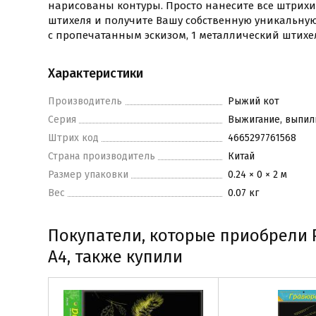
нарисованы контуры. Просто нанесите все штрих
штихеля и получите Вашу собственную уникальную 
с пропечатанным эскизом, 1 металлический штихе
Характеристики
Производитель
Рыжий кот
Серия
Выжигание, выпил
Штрих код
4665297761568
Страна производитель
Китай
Размер упаковки
0.24 × 0 × 2 м
Вес
0.07 кг
Покупатели, которые приобрели Р
А4, также купили