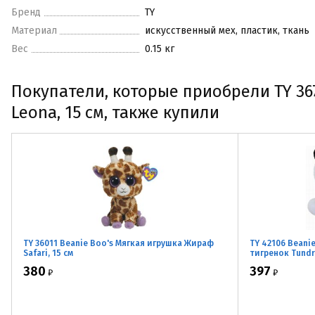
Бренд
TY
Материал
искусственный мех, пластик, ткань
Вес
0.15 кг
Покупатели, которые приобрели TY 36
Leona, 15 см, также купили
TY 36011 Beanie Boo's Мягкая игрушка Жираф
TY 42106 Beani
Safari, 15 см
тигренок Tundr
380
397
₽
₽