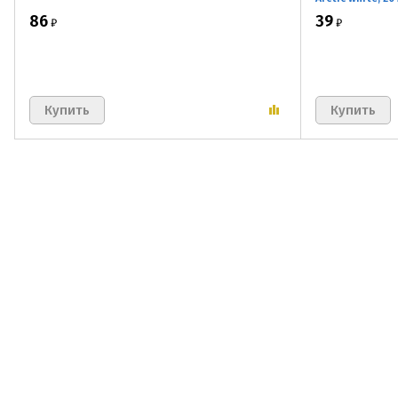
86
39
₽
₽