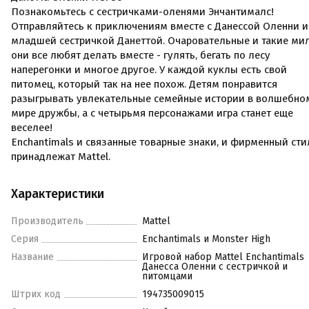
Познакомьтесь с сестричками-оленями Энчантималс!
Отправляйтесь к приключениям вместе с Данессой Оленни и
младшей сестричкой Данеттой. Очаровательные и такие ми
они все любят делать вместе - гулять, бегать по лесу
наперегонки и многое другое. У каждой куклы есть свой
питомец, который так на нее похож. Детям понравится
разыгрывать увлекательные семейные истории в волшебно
мире дружбы, а с четырьмя персонажами игра станет еще
веселее!
Enchantimals и связанные товарные знаки, и фирменный сти
принадлежат Mattel.
Характеристики
Производитель
Mattel
Серия
Enchantimals и Monster High
Название
Игровой набор Mattel Enchantimals
Данесса Оленни с сестричкой и
питомцами
Штрих код
194735009015