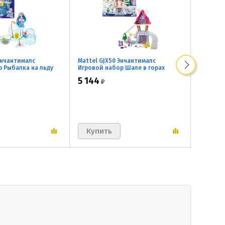
Энчантималс
Mattel GJX50 Энчантималс
Mattel 
 Рыбалка на льду
Игровой набор Шале в горах
Игровой
Белка с
5 144
1 697
₽
₽