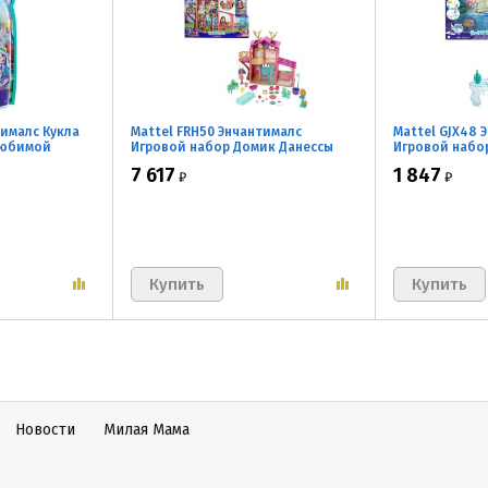
тималс Кукла
Mattel FRH50 Энчантималс
Mattel GJX48 
любимой
Игровой набор Домик Данессы
Игровой набор
Оленни
7 617
1 847
₽
₽
Новости
Милая Мама