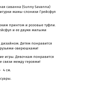
ная саванна (Sunny Savanna)
 фигурки мамы-слонихи Грейсфул
ярким принтом и розовые туфли.
ейсфул и ее двумя милыми
 дизайном. Детям понравится
друзьями-зверюшками!
ие игры. Девочкам понравится
 связи между героями!
- 4 см.
ссуары.