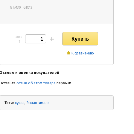
GTM30_GJX43
мин.
1
К сравнению
Отзывы и оценки покупателей
Оставьте
отзыв об этом товаре
первым!
Теги:
кукла
Энчантималс