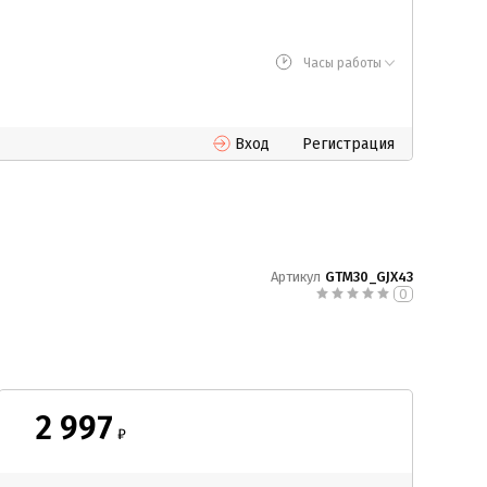
Часы работы
Вход
Регистрация
Артикул
GTM30_GJX43
0
2 997
₽