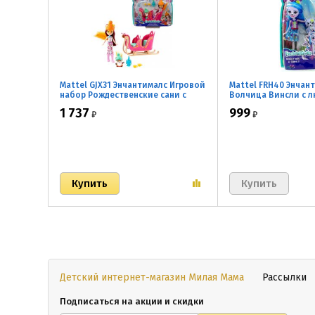
Mattel GJX31 Энчантималс Игровой
Mattel FRH40 Энчан
набор Рождественские сани с
Волчица Винсли с 
куклой Фелисити Лис
зверушкой, 15 см
1 737
999
₽
₽
Детский интернет-магазин Милая Мама
Рассылки
Подписаться на акции и скидки