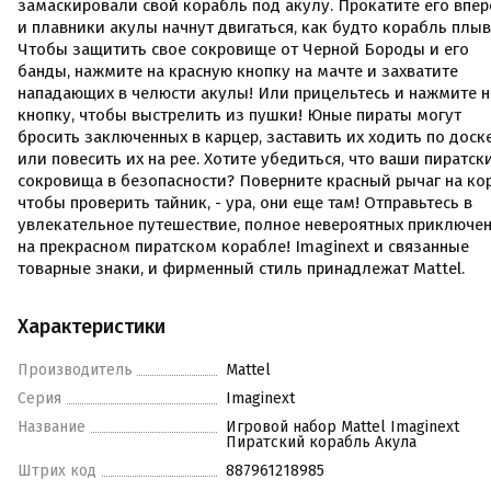
замаскировали свой корабль под акулу. Прокатите его впер
и плавники акулы начнут двигаться, как будто корабль плыв
Чтобы защитить свое сокровище от Черной Бороды и его
банды, нажмите на красную кнопку на мачте и захватите
нападающих в челюсти акулы! Или прицельтесь и нажмите н
кнопку, чтобы выстрелить из пушки! Юные пираты могут
бросить заключенных в карцер, заставить их ходить по доске
или повесить их на рее. Хотите убедиться, что ваши пиратск
сокровища в безопасности? Поверните красный рычаг на ко
чтобы проверить тайник, - ура, они еще там! Отправьтесь в
увлекательное путешествие, полное невероятных приключен
на прекрасном пиратском корабле! Imaginext и связанные
товарные знаки, и фирменный стиль принадлежат Mattel.
Характеристики
Производитель
Mattel
Серия
Imaginext
Название
Игровой набор Mattel Imaginext
Пиратский корабль Акула
Штрих код
887961218985