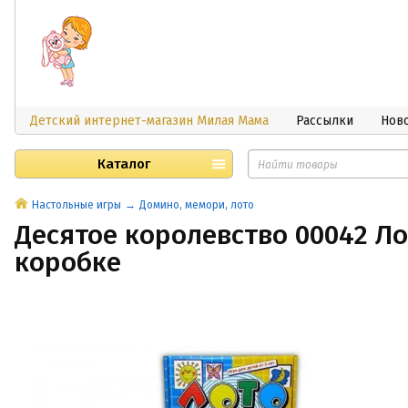
Детский интернет-магазин Милая Мама
Рассылки
Нов
Каталог
Настольные игры
Домино, мемори, лото
Десятое королевство 00042 Лот
коробке