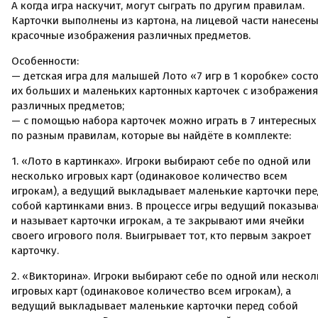
А когда игра наскучит, могут сыграть по другим правилам.
Карточки выполнены из картона, на лицевой части нанесен
красочные изображения различных предметов.
Особенности:
— детская игра для малышей Лото «7 игр в 1 коробке» сост
их больших и маленьких картонных карточек с изображени
различных предметов;
— с помощью набора карточек можно играть в 7 интересных
по разным правилам, которые вы найдёте в комплекте:
1. «Лото в картинках». Игроки выбирают себе по одной или
несколько игровых карт (одинаковое количество всем
игрокам), а ведущий выкладывает маленькие карточки пер
собой картинками вниз. В процессе игры ведущий показыва
и называет карточки игрокам, а те закрывают ими ячейки
своего игрового поля. Выигрывает тот, кто первым закроет
карточку.
2. «Викторина». Игроки выбирают себе по одной или нескол
игровых карт (одинаковое количество всем игрокам), а
ведущий выкладывает маленькие карточки перед собой