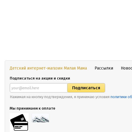
Детский интернет-магазин Милая Мама
Рассылки
Ново
Подписаться на акции и скидки
Нажимая на кнопку подтверждения, я принимаю условия
политики о
Мы принимаем к оплате